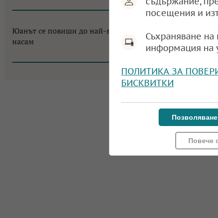
съдържание, пр
09:19, 03.08.2026
посещения и из
Юанът се повиши до най-високо ниво от 3 години
Съхраняване на 
насам
информация на 
09:19, 31.07.2026
ПОЛИТИКА ЗА ПОВЕР
БИСКВИТКИ
Позволяване
Повече 