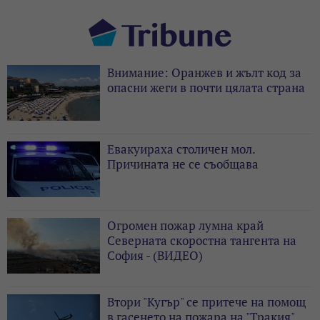
Внимание: Оранжев и жълт код за
опасни жеги в почти цялата страна
Евакуираха столичен мол.
Причината не се съобщава
Огромен пожар лумна край
Северната скоростна тангента на
София - (ВИДЕО)
Втори "Кугър" се притече на помощ
в гасенето на пожара на "Тракия"