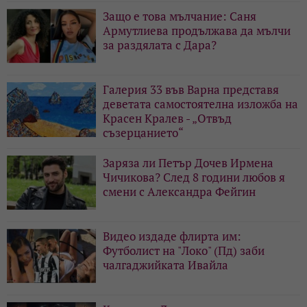
Защо е това мълчание: Саня
Армутлиева продължава да мълчи
за раздялата с Дара?
Галерия 33 във Варна представя
деветата самостоятелна изложба на
Красен Кралев - „Отвъд
съзерцанието“
Заряза ли Петър Дочев Ирмена
Чичикова? След 8 години любов я
смени с Александра Фейгин
Видео издаде флирта им:
Футболист на "Локо" (Пд) заби
чалгаджийката Ивайла