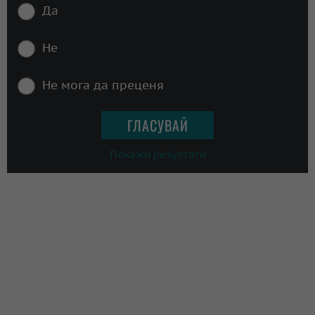
Да
Не
Не мога да преценя
Покажи резултати