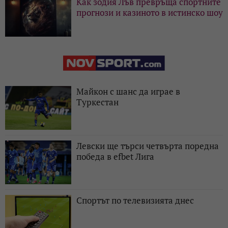
Как зодия Лъв превръща спортните
прогнози и казиното в истинско шоу
Майкон с шанс да играе в
Туркестан
Левски ще търси четвърта поредна
победа в efbet Лига
Спортът по телевизията днес