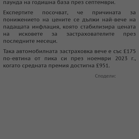
паунда на годишна база през септември.
Експертите посочват, че причината за
понижението на цените се дължи най-вече на
падащата инфлация, която стабилизира цената
на исковете за застрахователите през
последните месеци.
Така автомобилната застраховка вече е със £175
по-евтина от пика си през ноември 2023 г.,
когато средната премия достигна £951.
Сподели: