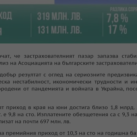
ат, че застрахователният пазар запазва стаби
из на Асоциацията на българските застрахователи 
добър резултат с оглед на сериозните предизвик
ска нестабилност, икономически трудности и и
ородени от пандемията и войната в Украйна, пос
 приход в края на юни достига близо 1,8 млрд. л
 е 9,8 на сто. Изплатените обезщетения са с 9,3 на
изат на почти 697 млн. лв.
на премийния приход от 10,3 на сто на годишна ба