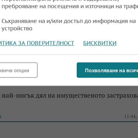
преброяване на посещения и източници на траф
Съхраняване на и/или достъп до информация на
устройство
ИТИКА ЗА ПОВЕРИТЕЛНОСТ
БИСКВИТКИ
овече опции
Позволяване на всич
с най-нисък дял на имущественото застрахов
а
11:44,