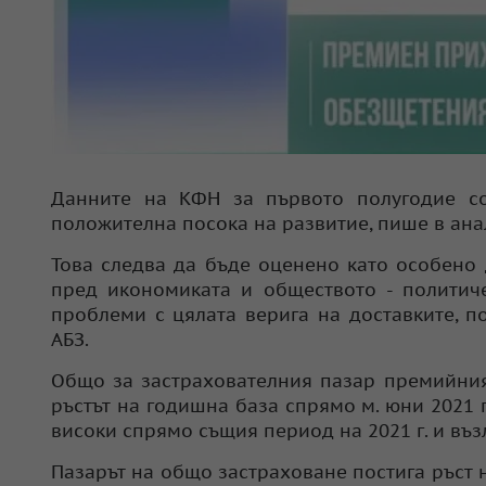
Данните на КФН за първото полугодие соч
положителна посока на развитие, пише в анал
Това следва да бъде оценено като особено 
пред икономиката и обществото - политиче
проблеми с цялата верига на доставките, п
АБЗ.
Общо за застрахователния пазар премийният
ръстът на годишна база спрямо м. юни 2021 г.
високи спрямо същия период на 2021 г. и възл
Пазарът на общо застраховане постига ръст 