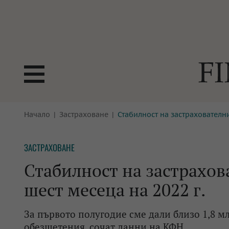
БОРСИ
Начало
Застраховане
Стабилност на застрахователни
ТЕХНОЛ
КРИПТО
АНАЛИЗ
ЗАСТРАХОВАНЕ
БАНКИ
МРЕЖАТ
Стабилност на застрахов
ПАРИТЕ
ИМОТИ
шест месеца на 2022 г.
ЗАСТРАХОВАНЕ
АВТОМО
За първото полугодие сме дали близо 1,8 мл
ЕНЕРГЕТИКА
МУЛТИМ
обезщетения, сочат данни на КФН