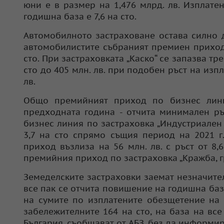
юни е в размер на 1,476 млрд. лв. Изплатен
годишна база е 7,6 на сто.
Автомобилното застраховане остава силно 
автомобилистите събраният премиен приход е
сто. При застраховката „Каско“ се запазва т
сто до 405 млн. лв. при подобен ръст на изпл
лв.
Общо премийният приход по бизнес лини
предходната година - отчита минимален ръ
бизнес линия по застраховка „Индустриален
3,7 на сто спрямо същия период на 2021 г
приход възлиза на 56 млн. лв. с ръст от 8
премийния приход по застраховка „Кражба, гр
Земеделските застраховки заемат незначите
все пак се отчита повишение на годишна база
на сумите по изплатените обезщетение на 
забележителните 164 на сто, на база на вс
България, съобщават от АБЗ, без да информи