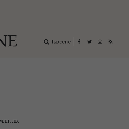
Търсене
Facebook
Twitter
Instagram
RSS
нтакти
oup
млн. лв.