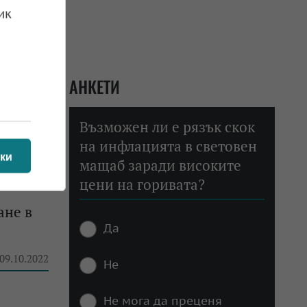
ик
АНКЕТИ
Възможен ли е рязък скок
на инфлацията в световен
ки
мащаб заради високите
цени на горивата?
ане в
Да
 09.10.2022
Не
Не мога да преценя