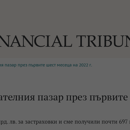
я пазар през първите шест месеца на 2022 г.
ОГИИ
За нас
Реклама
Ко
И
Част от Tribune Media Gr
А
ателния пазар през първите
БИЛИ
рд. лв. за застраховки и сме получили почти 697 
ЕДИЯ