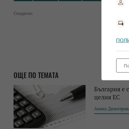
Сподели:
ПОЛ
П
ОЩЕ ПО ТЕМАТА
България е 
целия ЕС
Аника Димитров