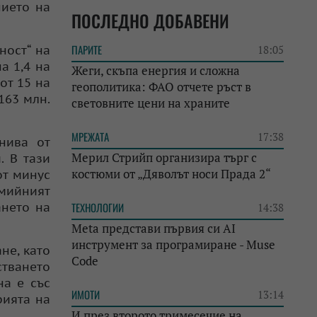
нието на
ПОСЛЕДНО ДОБАВЕНИ
ПАРИТЕ
ност“ на
18:05
а 1,4 на
Жеги, скъпа енергия и сложна
от 15 на
геополитика: ФАО отчете ръст в
163 млн.
световните цени на храните
МРЕЖАТА
17:38
нива от
Мерил Стрийп организира търг с
. В тази
костюми от „Дяволът носи Прада 2“
от минус
емийният
ането на
ТЕХНОЛОГИИ
14:38
Meta представи първия си AI
инструмент за програмиране - Muse
не, като
Code
стването
на е със
ИМОТИ
13:14
рията на
И през второто тримесечие на