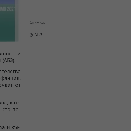
Снимка:
АБЗ
©
лност и
(АБЗ).
ателства
нфлация,
очват от
в., като
 сто по-
за и към