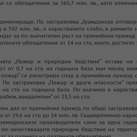
и са обезщетения за 565,7 млн. лв., като измене
доминиращо. По застраховка „Гражданска отговор
 592 млн. лв., а нарастването слабо, в рамките н
рендът за по-значителен ръст на премийния приход 
атените обезщетения от 14 на сто, които достигат 
ята „Пожар и природни бедствия“ остава на 
ст от 0,7 на сто на годишна база към месец юни
 пожар“ се регистрира спад в премийния приход 
. По застраховка „Пожар и други опасности“ пр
,6 на сто на годишна база. По-значимо е нараств
абеж, вандализъм“ от 23,5 на сто.
лен дял от премийния приход по общо застрахова
 от 19,6 на сто до 14 млн. лв. Същевременно нара
земеделските производители само за една годи
е по-зачестяващите природни бедствия на терито
рат за размера на платените обезщетения.