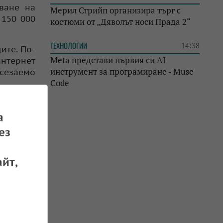
ване на
Мерил Стрийп организира търг с
 150 000
костюми от „Дяволът носи Прада 2“
ТЕХНОЛОГИИ
14:38
ите. По-
Meta представи първия си AI
интернет
инструмент за програмиране - Muse
осезаемо
Code
ка видим
а
ез
черти от
йт,
гориите,
адират с
икновено
показват