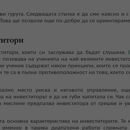
и гурута. Следващата стъпка е да сме наясно и с
 Това ще позволи още по-добре да се ориентираме
титори
титори, които си заслужава да бъдат слушани.
 се позовава на ученията на най-великите инвестит
зи учения съдържат някои принципи, които се пра
 те са в пълна противоположност на това, което с
трално място риска и неговото управление, ощ
а на инвеститорът е да не губи капитала си. Чак с
а мислене предпазва инвеститора от грешки и у
га основна характеристика на инвеститорите. Те 
о именно в такива диапазони работи сложната 