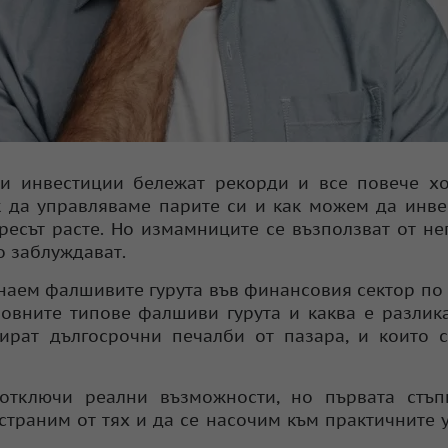
и инвестиции бележат рекорди и все повече хо
ак да управляваме парите си и как можем да инв
ресът расте. Но измамниците се възползват от нег
о заблуждават.
знаем фалшивите гурута във финансовия сектор по
новните типове фалшиви гурута и каква е разлик
зират дългосрочни печалби от пазара, и които 
тключи реални възможности, но първата стъп
траним от тях и да се насочим към практичните 