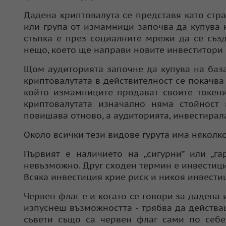
Дадена криптовалута се представя като стр
или група от измамници започва да купува к
стъпка е през социалните мрежи да се съз
нещо, което ще направи новите инвеститори в
Щом аудиторията започне да купува на база 
криптовалутата в действителност се покачва
който измамниците продават своите токени
криптовалутата изначално няма стойност 
повишава отново, а аудиторията, инвестирала
Около всички тези видове гурута има няколко
Първият е наличието на „сигурни” или „га
невъзможно. Друг сходен термин е инвестици
Всяка инвестиция крие риск и никоя инвести
Червен флаг е и когато се говори за дадена 
изпуснеш възможността - трябва да действа
съвети също са червен флаг сами по себе