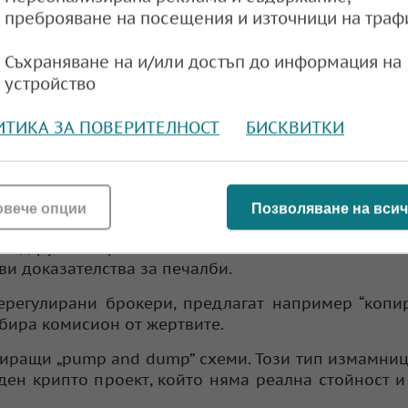
преброяване на посещения и източници на траф
ите печалби никога не са документирани под л
Съхраняване на и/или достъп до информация на
 че целият този луксозен начин на живот е про
устройство
торията. Целта е човекът да се вкара в измамната
егулиран брокер и така нататък.
ИТИКА ЗА ПОВЕРИТЕЛНОСТ
БИСКВИТКИ
тори и свързаните с тях групи за сигнали. Тези г
 търговия на пазарите, а най-често промотират 
за влизане и излизане в трейдове.
овече опции
Позволяване на всич
процент успеваемост на групите, но зад това 
 подгрупи с противоположни сигнали и се показ
и доказателства за печалби.
нерегулирани брокери, предлагат например “копи
ибира комисион от жертвите.
отиращи „pump and dump” схеми. Този тип измамни
ден крипто проект, който няма реална стойност и