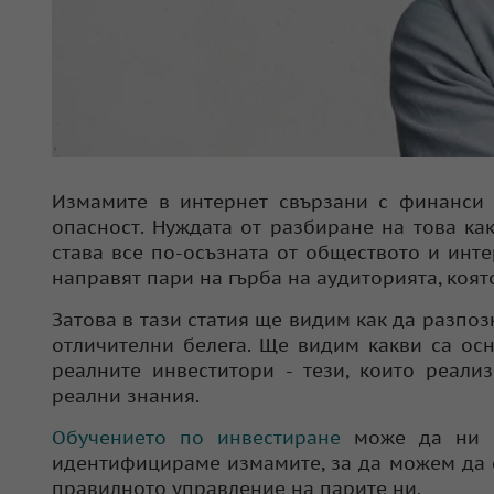
Измамите в интернет свързани с финанси 
опасност. Нуждата от разбиране на това к
става все по-осъзната от обществото и инте
направят пари на гърба на аудиторията, коят
Затова в тази статия ще видим как да разпо
отличителни белега. Ще видим какви са ос
реалните инвеститори - тези, които реали
реални знания.
Обучението по инвестиране
може да ни о
идентифицираме измамите, за да можем да с
правилното управление на парите ни.