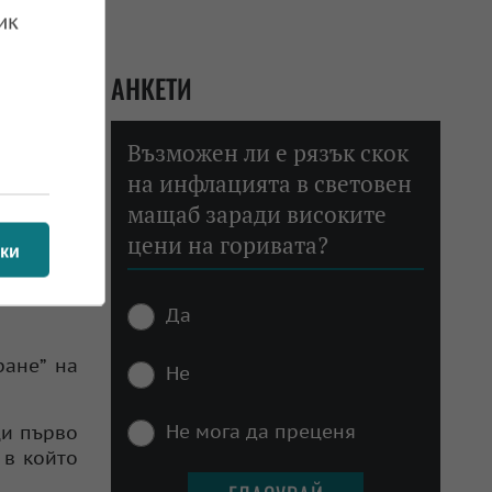
ик
егитимна
АНКЕТИ
сто един
 фуния -
Възможен ли е рязък скок
на инфлацията в световен
урута не
платени,
мащаб заради високите
цени на горивата?
ки
се крият
ват само
Да
ране” на
Не
Не мога да преценя
ци първо
 в който