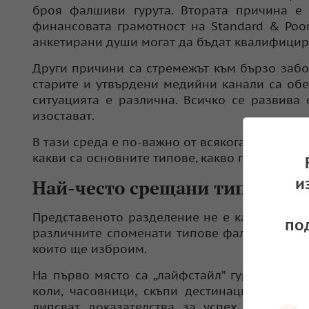
броя фалшиви гурута. Втората причина е 
финансовата грамотност на Standard & Poor
анкетирани души могат да бъдат квалифицир
Други причини са стремежът към бързо забог
старите и утвърдени медийни канали са обе
ситуацията е различна. Всичко се развива
изостават.
В тази среда е по-важно от всякога да се на
какви са основните типове, какво ги издава 
и
Най-често срещани типове фи
Представеното разделение не е категорично
по
различните споменати типове фалшиви гурут
които ще изброим.
На първо място са „лайфстайл” гурутата, к
коли, часовници, скъпи дестинации и друг
липсват доказателства за успех, било то