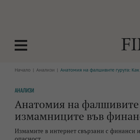
БОРСИ
Начало
Анализи
Анатомия на фалшивите гурута: Ка
ТЕХНОЛ
КРИПТО
АНАЛИЗ
АНАЛИЗИ
БАНКИ
МРЕЖАТ
Анатомия на фалшивите 
ПАРИТЕ
ИМОТИ
измамниците във финан
ЗАСТРАХОВАНЕ
АВТОМО
Измамите в интернет свързани с финанси и
ЕНЕРГЕТИКА
МУЛТИМ
опасност