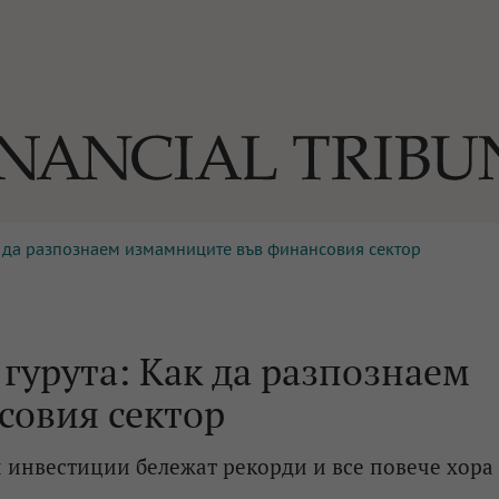
к да разпознаем измамниците във финансовия сектор
ОГИИ
За нас
Реклама
Ко
И
Част от Tribune Media Gr
А
гурута: Как да разпознаем
совия сектор
БИЛИ
 инвестиции бележат рекорди и все повече хора 
ЕДИЯ