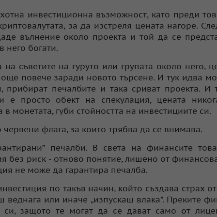
ахотна инвестиционна възможност, като преди тов
риптовалутата, за да изстреля цената нагоре. Сл
даде вълнение около проекта и той да се предст
 него богати.
на съветите на гуруто или групата около него, ц
 още повече заради новото търсене. И тук идва мо
, прибират печалбите и така сриват проекта. И 
и е просто обект на спекулация, цената никог
 в монетата, губи стойността на инвестициите си.
 червени флага, за които трябва да се внимава.
рантирани” печалби. В света на финансите тов
я без риск - отново понятие, лишено от финансова
ция не може да гарантира печалба.
инвестиция по такъв начин, който създава страх от
ш веднага или иначе „изпускаш влака”. Преките ф
 си, защото те могат да се дават само от лиц