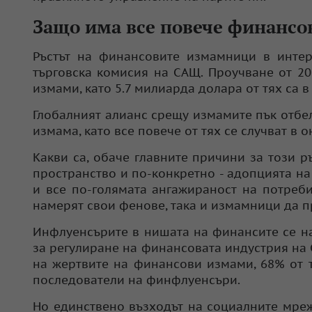
Защо има все повече финанс
Ръстът на финансовите измамници в интер
търговска комисия на САЩ. Проучване от 20
измами, като
5.7 милиарда долара
от тях са 
Глобалният алианс срещу измамите пък отбе
измама, като все повече от тях се случват в 
Какви са, обаче главните причини за този р
пространство и по-конкретно - адопцията н
и все по-голямата ангажираност на потреби
намерят свои фенове, така и измамници да п
Инфлуенсърите в нишата на финансите се н
за регулиране на финансовата индустрия на 
на жертвите на финансови измами, 68% от 
последователи на финфлуенсъри.
Но единствено възходът на социалните мреж