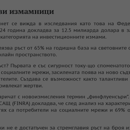
ови измамници
нет се вижда в изследвания като това на Феде
24 година докладва за 12.5 милиарда долара в з
в категорията на инвестиционните измами.
лязва ръст от
65% на годишна база
на световните 
онлайн пространството.
ъст? Първата е със сигурност току-що споменатот
а социалните мрежи, засилената поява на ново съ
телите. Създава се възможност както талантливи
ривлекат жертви.
аричат с новоизмисления термин „финфлуенсъри”.
САЩ (FINRA) докладва, че след анализ на характер
тях са потребители на социалните мрежи и 69% о
и не е достатъчен за стремглавия ръст на броя 