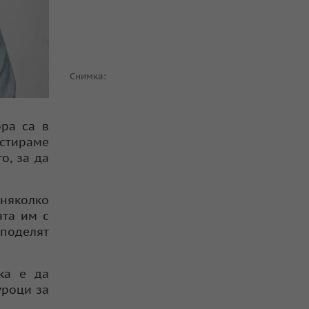
Снимка:
ра са в
естираме
о, за да
 няколко
ата им с
споделят
ка е да
уроци за