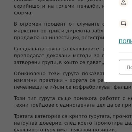
скрийншоти на големи печалби, но въпросн
форма.
В огромен процент от случаите се оказва,
маркетингов трик и директна заблуда на ауди
продажба на инвестиция, регистриране в нер
ПОЛ
Следващата група са фалшивите трейдинг мен
преподават доказани методи за печелене от
затворени групи, в които се дават „сигнали” 
П
Обикновено тези гурута показват огромен 
измамни практики - хората се разделят на
печелившите и/или се изфрабрикуват фалшив
Този тип гурута също понякога работят с 
техни трейдове с единствената цел да се пр
Третата категория са крипто гурутата, пром
натрупва доверие, след което промотира да
фалшивото гуру имат някакви позиции.