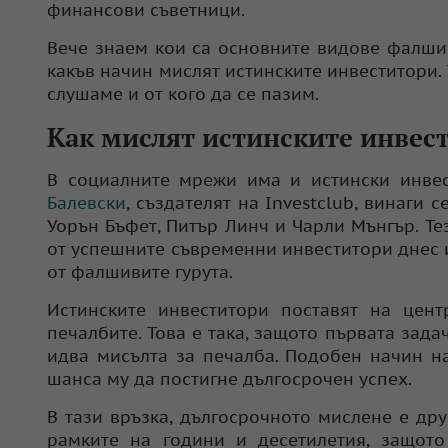
финансови съветници.
Вече знаем кои са основните видове фалшив
какъв начин мислят истинските инвеститори.
слушаме и от кого да се пазим.
Как мислят истинските инвес
В социалните мрежи има и истински инвес
Балевски
, създателят на Investclub, винаги
Уорън Бъфет, Питър Линч и Чарли Мънгър. Те
от успешните съвременни инвеститори днес и
от фалшивите гурута.
Истинските инвеститори поставят на цен
печалбите. Това е така, защото първата задач
идва мисълта за печалба. Подобен начин н
шанса му да постигне дългосрочен успех.
В тази връзка, дългосрочното мислене е дру
рамките на години и десетилетия, защот