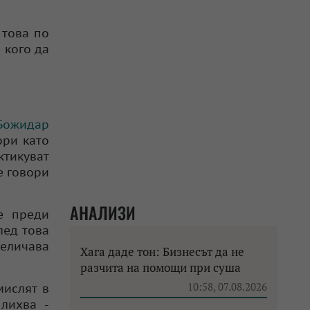
 това по
 кого да
Божидар
ори като
ктикуват
е говори
АНАЛИЗИ
е преди
лед това
величава
Хага даде тон: Бизнесът да не
разчита на помощи при суша
10:58, 07.08.2026
мислят в
лихва -