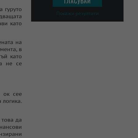
а гуруто
Покажи резултати
едващата
ави като
ената на
мента, в
тъй като
а не се
а ок сее
 логика.
 това да
инансови
ензирани