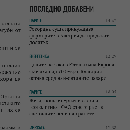
ПОСЛЕДНО ДОБАВЕНИ
ПАРИТЕ
14:37
ралната
Рекордна суша принуждава
агуби от
фермерите в Австрия да продават
добитък
опити за
ЕНЕРГЕТИКА
12:29
Цените на тока в Югоизточна Европа
о онлайн
скочиха над 700 евро, България
държание
остава сред най-евтините пазари
 хора да
ПАРИТЕ
18:05
 Органът
Жеги, скъпа енергия и сложна
истиките
геополитика: ФАО отчете ръст в
т тях са
световните цени на храните
МРЕЖАТА
измами и
17:38