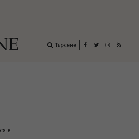
Търсене
Facebook
Twitter
Instagram
RSS
нтакти
oup
са в