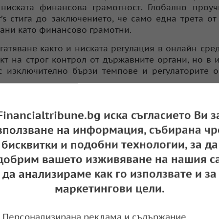
ниската финансова грамотност. Глобално проуч
’s стига до заключението, че само една трета от
ани като финансово грамотни.
атяване както и ниската регулация в онлайн сред
кт на строг контрол от държавните органи, но в 
 с изключително бързи темпове и регулаторите 
учим да разпознаваме фалшивите гурута, затова не
и за кои червени флагове да внимаваме.
Financialtribune.bg иска съгласието Ви з
зползване на информация, събирана чр
нансови гурута
бисквитки и подобни технологии, за да
 и много често някой субект може да обединява 
добрим вашето изживяване на нашия са
а. Но мнозинството от тях попада в една от кате
да анализираме как го използвате и за
маркетингови цели.
оито демонстрират висок стандарт на живот и пар
и подобни. Поглеждайки тяхната биография, об
Персонализирана реклама и съдържание,
 от бизнес или успешни инвестиции. Често се 