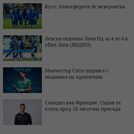
Кусо: Атмосферата бе невероятна
Левски подчини Локо Пд за 4 от 4 в
efbet Лига (ВИДЕО)
Манчестър Сити подписа с
национал на Аржентина
Скандал във Франция: Съдия от
елита пред 18-месечна присъда