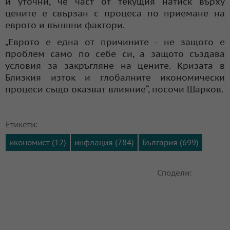
и уточни, че част от текущия натиск върху
цените е свързан с процеса по приемане на
еврото и външни фактори.
„Еврото е една от причините - не защото е
проблем само по себе си, а защото създава
условия за закръгляне на цените. Кризата в
Близкия изток и глобалните икономически
процеси също оказват влияние“, посочи Шарков.
Етикети:
икономист (12)
инфлация (784)
България (699)
Сподели: