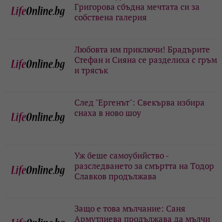
Григорова сбъдна мечтата си за
собствена галерия
Любовта им приключи! Брадърите
Стефан и Сияна се разделиха с гръм
и трясък
След "Ергенът": Свекърва избира
снаха в ново шоу
Уж беше самоубийство -
разследването за смъртта на Тодор
Славков продължава
Защо е това мълчание: Саня
Армутлиева продължава да мълчи