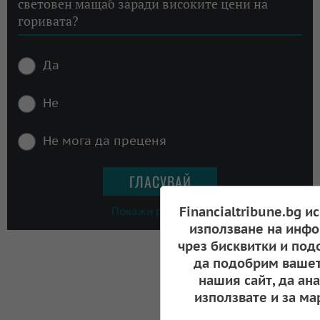
световен мащаб заради високите цени на
горивата?
Да
Не
Не мога да преценя
Financialtribune.bg и
Покажи резултати
използване на инфо
чрез бисквитки и под
да подобрим вашет
нашия сайт, да ан
използвате и за ма