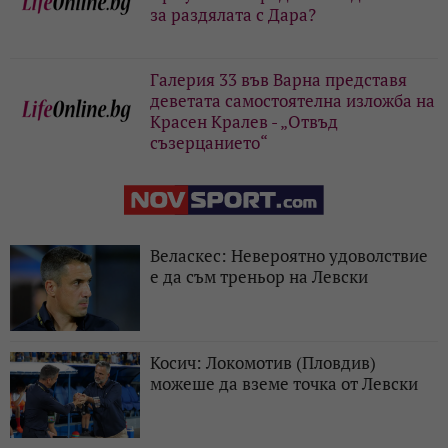
за раздялата с Дара?
Галерия 33 във Варна представя
деветата самостоятелна изложба на
Красен Кралев - „Отвъд
съзерцанието“
Веласкес: Невероятно удоволствие
е да съм треньор на Левски
Косич: Локомотив (Пловдив)
можеше да вземе точка от Левски