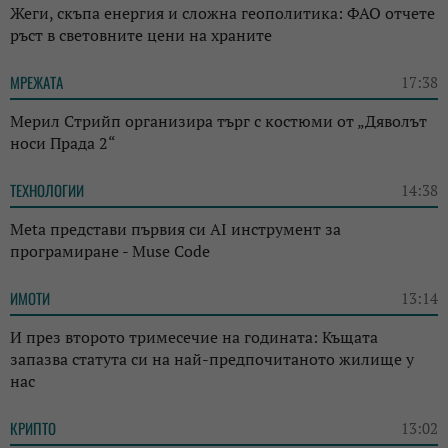
Жеги, скъпа енергия и сложна геополитика: ФАО отчете
ръст в световните цени на храните
МРЕЖАТА
17:38
Мерил Стрийп организира търг с костюми от „Дяволът
носи Прада 2“
ТЕХНОЛОГИИ
14:38
Meta представи първия си AI инструмент за
програмиране - Muse Code
ИМОТИ
13:14
И през второто тримесечие на годината: Къщата
запазва статута си на най-предпочитаното жилище у
нас
КРИПТО
13:02