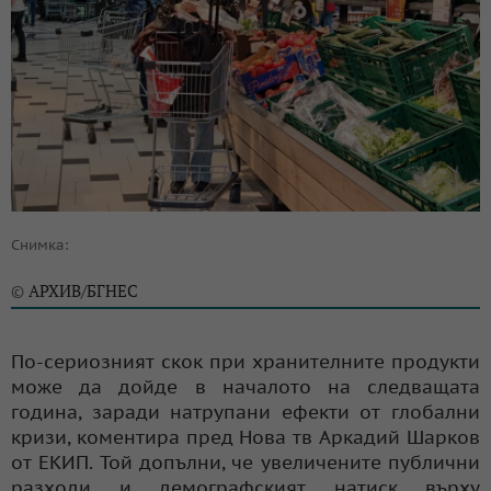
Снимка:
АРХИВ/БГНЕС
©
По-сериозният скок при хранителните продукти
може да дойде в началото на следващата
година, заради натрупани ефекти от глобални
кризи, коментира пред Нова тв Аркадий Шарков
от ЕКИП. Той допълни, че увеличените публични
разходи и демографският натиск върху