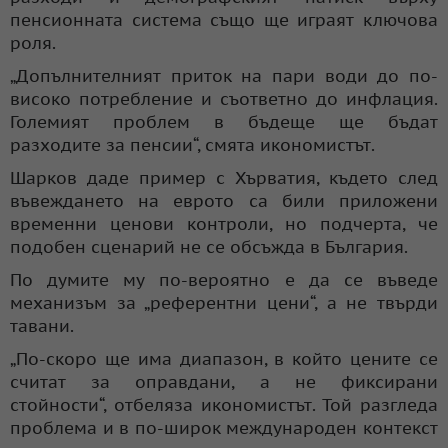
пенсионната система също ще играят ключова
роля.
„Допълнителният приток на пари води до по-
високо потребление и съответно до инфлация.
Големият проблем в бъдеще ще бъдат
разходите за пенсии“, смята икономистът.
Шарков даде пример с Хърватия, където след
въвеждането на еврото са били приложени
временни ценови контроли, но подчерта, че
подобен сценарий не се обсъжда в България.
По думите му по-вероятно е да се въведе
механизъм за „референтни цени“, а не твърди
тавани.
„По-скоро ще има диапазон, в който цените се
считат за оправдани, а не фиксирани
стойности“, отбеляза икономистът. Той разгледа
проблема и в по-широк международен контекст