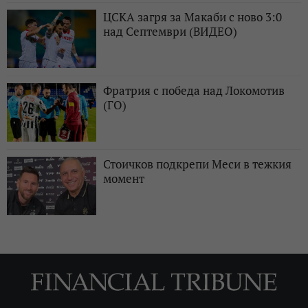
ЦСКА загря за Макаби с ново 3:0
над Септември (ВИДЕО)
Фратрия с победа над Локомотив
(ГО)
Стоичков подкрепи Меси в тежкия
момент