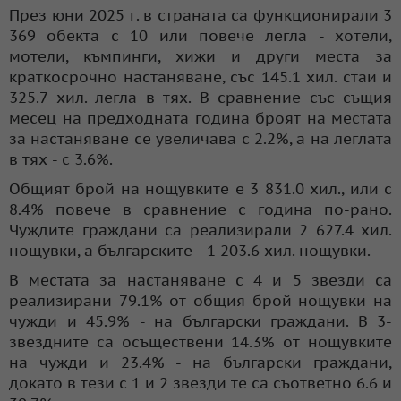
През юни 2025 г. в страната са функционирали 3
369 обекта с 10 или повече легла - хотели,
мотели, къмпинги, хижи и други места за
краткосрочно настаняване, със 145.1 хил. стаи и
325.7 хил. легла в тях. В сравнение със същия
месец на предходната година броят на местата
за настаняване се увеличава с 2.2%, а на леглата
в тях - с 3.6%.
Общият брой на нощувките е 3 831.0 хил., или с
8.4% повече в сравнение с година по-рано.
Чуждите граждани са реализирали 2 627.4 хил.
нощувки, а българските - 1 203.6 хил. нощувки.
В местата за настаняване с 4 и 5 звезди са
реализирани 79.1% от общия брой нощувки на
чужди и 45.9% - на български граждани. В 3-
звездните са осъществени 14.3% от нощувките
на чужди и 23.4% - на български граждани,
докато в тези с 1 и 2 звезди те са съответно 6.6 и