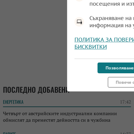
посещения и из
Съхраняване на 
информация на 
ПОЛИТИКА ЗА ПОВЕР
БИСКВИТКИ
Позволяване
Повече 
ПОСЛЕДНО ДОБАВЕНИ
ЕНЕРГЕТИКА
17:42
Четвърт от австрийските индустриални компании
обмислят да преместят дейността си в чужбина
ПАРИТЕ
14:37