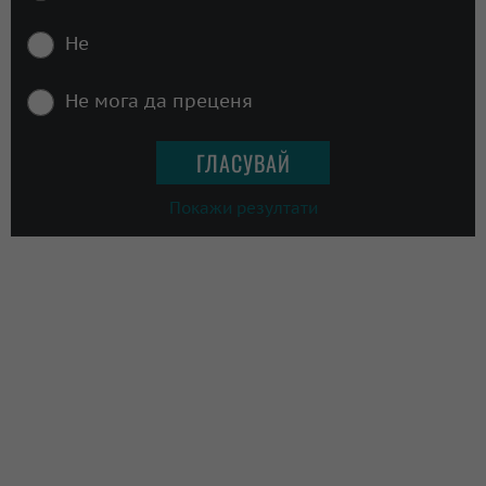
Не
Не мога да преценя
Покажи резултати