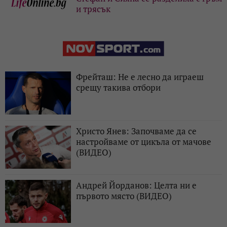
и трясък
Фрейташ: Не е лесно да играеш
срещу такива отбори
Христо Янев: Започваме да се
настройваме от цикъла от мачове
(ВИДЕО)
Андрей Йорданов: Целта ни е
първото място (ВИДЕО)