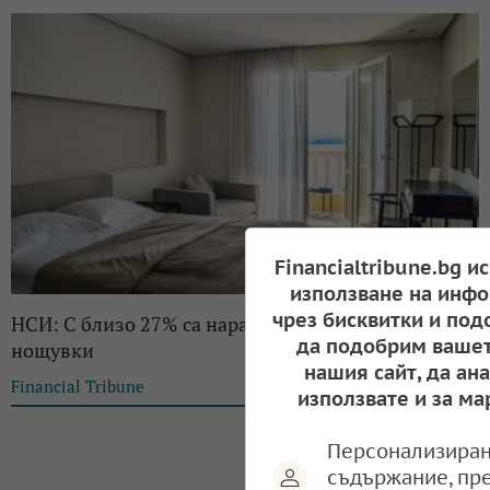
Financialtribune.bg и
използване на инфо
чрез бисквитки и под
НСИ: С близо 27% са нараснали приходите от
да подобрим вашет
нощувки
нашия сайт, да ан
Financial Tribune
12:20, 12.10.2022
използвате и за ма
Персонализиран
съдържание, пр