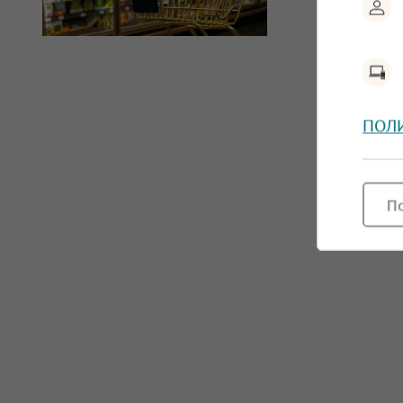
ПОЛ
П