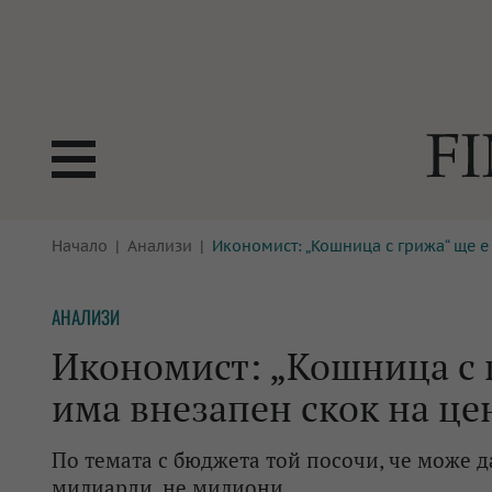
БОРСИ
Начало
Анализи
Икономист: „Кошница с грижа“ ще е
ТЕХНОЛ
КРИПТО
АНАЛИЗ
АНАЛИЗИ
БАНКИ
МРЕЖАТ
Икономист: „Кошница с г
ПАРИТЕ
ИМОТИ
има внезапен скок на це
ЗАСТРАХОВАНЕ
АВТОМО
По темата с бюджета той посочи, че може да
ЕНЕРГЕТИКА
МУЛТИМ
милиарди, не милиони