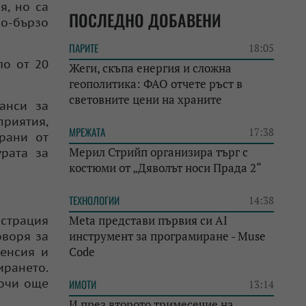
я, но са
ПОСЛЕДНО ДОБАВЕНИ
по-бързо
ПАРИТЕ
18:05
ло от 20
Жеги, скъпа енергия и сложна
геополитика: ФАО отчете ръст в
световните цени на храните
анси за
приятия,
МРЕЖАТА
17:38
рани от
Мерил Стрийп организира търг с
урата за
костюми от „Дяволът носи Прада 2“
ТЕХНОЛОГИИ
14:38
Meta представи първия си AI
истрация
инструмент за програмиране - Muse
оворя за
Code
пенсия и
ирането.
сочи още
ИМОТИ
13:14
И през второто тримесечие на