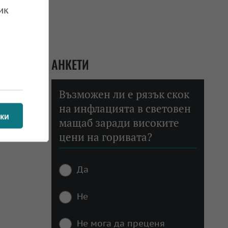
ик
АНКЕТИ
Възможен ли е рязък скок
на инфлацията в световен
ки
мащаб заради високите
цени на горивата?
Да
Не
Не мога да преценя