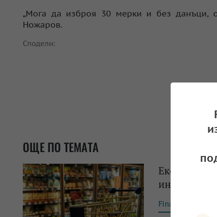
„Мога да изброя 30 мерки и без данъци, о
Ножаров.
Сподели:
и
ОЩЕ ПО ТЕМАТА
по
Експерт: До
инфлацията
Financial Tribun