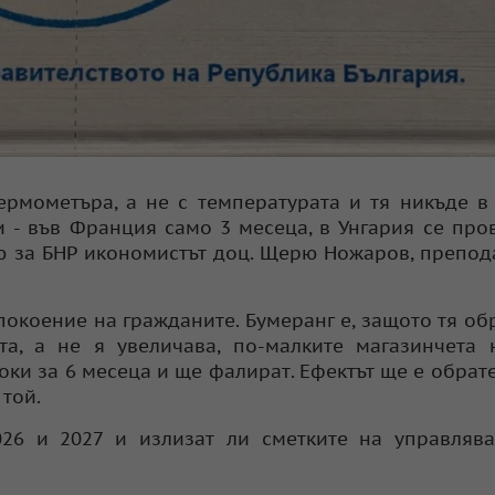
ермометъра, а не с температурата и тя никъде в
 - във Франция само 3 месеца, в Унгария се про
вю за БНР икономистът доц. Щерю Ножаров, препод
покоение на гражданите. Бумеранг е, защото тя об
а, а не я увеличава, по-малките магазинчета 
ки за 6 месеца и ще фалират. Ефектът ще е обрате
 той.
026 и 2027 и излизат ли сметките на управляв