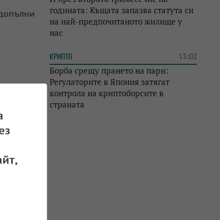
годината: Къщата запазва статута си
 допълни
на най-предпочитаното жилище у
нас
КРИПТО
13:02
Борба срещу прането на пари:
Регулаторите в Япония затягат
контрола на криптоборсите в
страната
а
ез
йт,
 09.06.2026