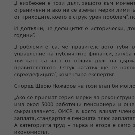
„Неизбежен е този дълг, защото към момен
ограничени и ако не се вземат мерки лимитъ
от приходите, което е структурен проблем“, п
И допълни, че дефицитът е исторически, „то
години“.
„Проблемите са, че правителството губи
управление на публичните финанси, загуба
тъй като са част от общия дълг на държа
правителството. Оттук нататък ще се нал
свръхдефицита“, коментира експертът.
Според Щерю Ножаров на този етап би могло 
„Ако се приемат серия мерки за реконструи
има окол 5000 работещи пенсионери и още 
съкращаването, ОИСР, в която влизат член
заплата, стандартът е пенсията плюс заплат
А категорията труд – първа и втора е само 
икономистът.