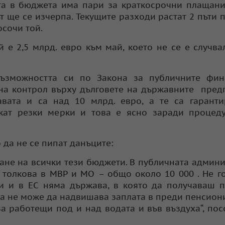
та в бюджета има пари за краткосрочни плащани
т ще се изчерпа. Текущите разходи растат 2 пъти 
осочи той.
й е 2,5 млрд. евро към май, което не се е случва
 възможността си по Закона за публичните фин
 на контрол върху дълговете на държавните пред
вата и са над 10 млрд. евро, а те са гаранти
ожат резки мерки и това е ясно заради процед
да не се пипат данъците:
ране на всички тези бюджети. В публичната админ
толкова в МВР и МО – общо около 10 000 . Не г
ки и в ЕС няма държава, в която да получаваш 
ата не може да надвишава заплата в преди пенсион
за работещи под и над водата и във въздуха“, по