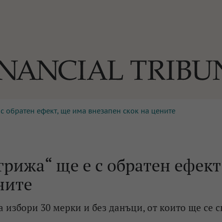
 с обратен ефект, ще има внезапен скок на цените
ОГИИ
За нас
Реклама
Ко
И
Част от Tribune Media Gr
А
рижа“ ще е с обратен ефект
ните
БИЛИ
 избори 30 мерки и без данъци, от които ще се с
ЕДИЯ