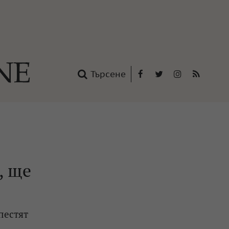
Търсене
Facebook
Twitter
Instagram
RSS
нтакти
oup
, ще
пестят