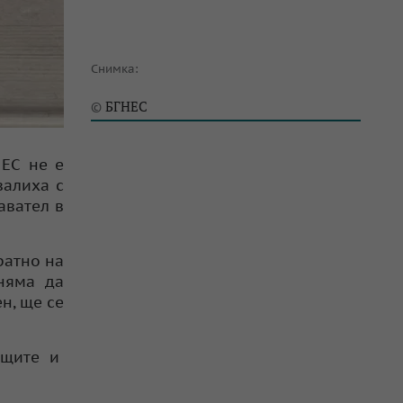
Снимка:
БГНЕС
©
 ЕС не е
валиха с
авател в
ратно на
няма да
н, ще се
ащите и