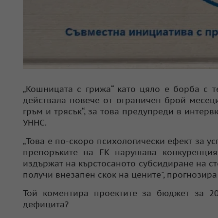
„Кошницата с грижа“ като цяло е борба с т
действала повече от ограничен брой месеци
гръм и трясък“, за това предупреди в интер
УННС.
„Това е по-скоро психологически ефект за ус
препоръките на ЕК нарушава конкуренцият
издържат на кърстосаното субсидиране на сто
получи внезапен скок на цените", прогнозира
Той коментира проектите за бюджет за 2
дефицита?