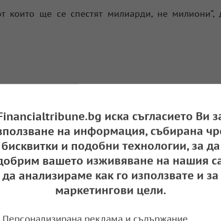
т които ще се спестят милиарди, не милиони“,
Financialtribune.bg иска съгласието Ви з
зползване на информация, събирана чр
бисквитки и подобни технологии, за да
добрим вашето изживяване на нашия са
говорка с веригите няма да реши проблема с
да анализираме как го използвате и за
маркетингови цели.
e
13:21,
Персонализирана реклама и съдържание,