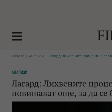
БОРСИ
Начало
Анализи
Лагард: Лихвените проценти в евро
ТЕХНОЛ
КРИПТО
АНАЛИЗ
АНАЛИЗИ
БАНКИ
МРЕЖАТ
Лагард: Лихвените проце
ПАРИТЕ
ИМОТИ
повишават още, за да се
ЗАСТРАХОВАНЕ
АВТОМО
ЕНЕРГЕТИКА
МУЛТИМ