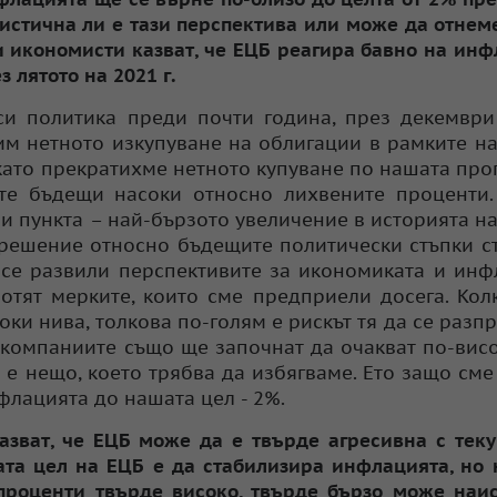
алистична ли е тази перспектива или може да отнем
и икономисти казват, че ЕЦБ реагира бавно на инф
 лятото на 2021 г.
 политика преди почти година, през декември 
им нетното изкупуване на облигации в рамките н
като прекратихме нетното купуване по нашата про
те бъдещи насоки относно лихвените проценти.
 пункта – най-бързото увеличение в историята на
решение относно бъдещите политически стъпки с
а се развили перспективите за икономиката и инф
отят мерките, които сме предприели досега. Кол
ки нива, толкова по-голям е рискът тя да се разп
и компаниите също ще започнат да очакват по-вис
а е нещо, което трябва да избягваме. Ето защо см
лацията до нашата цел - 2%.
казват, че ЕЦБ може да е твърде агресивна с тек
та цел на ЕЦБ е да стабилизира инфлацията, но 
 проценти твърде високо, твърде бързо може наи