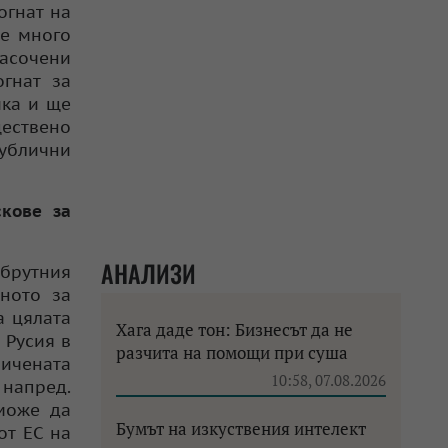
огнат на
 е много
насочени
огнат за
ика и ще
ествено
публични
кове за
АНАЛИЗИ
брутния
ното за
а цялата
Хага даде тон: Бизнесът да не
 Русия в
разчита на помощи при суша
ничената
10:58, 07.08.2026
 напред.
може да
Бумът на изкуствения интелект
от ЕС на