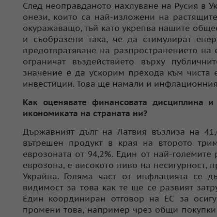
След неоправданото нахлуване на Русия в Ук
онези, които са най-изложени на растящит
окуражаващо, тъй като укрепва нашите общес
и съобразени така, че да стимулират енер
предотвратяване на разпространението на 
ограничат въздействието върху публични
значение е да ускорим прехода към чиста 
инвестиции. Това ще намали и инфлационния
Как оценявате финансовата дисциплина и
икономиката на страната ни?
Държавният дълг на Латвия възлиза на 41
вътрешен продукт в края на второто трим
еврозоната от 94,2%. Един от най-големите 
еврозона, е високото ниво на несигурност, п
Украйна. Голяма част от инфлацията се д
видимост за това как те ще се развият зат
Един координиран отговор на ЕС за осигу
промени това, например чрез общи покупки 