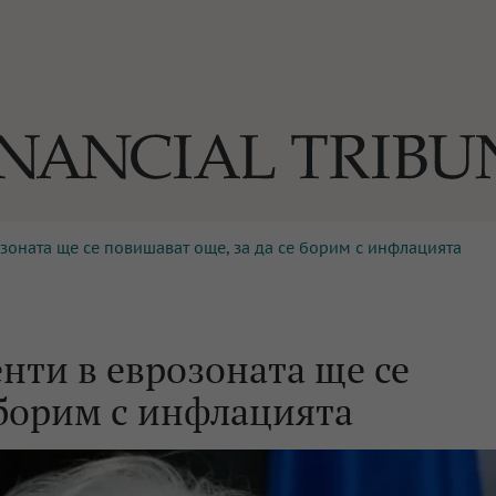
зоната ще се повишават още, за да се борим с инфлацията
ОГИИ
За нас
Реклама
Ко
И
Част от Tribune Media Gr
А
нти в еврозоната ще се
 борим с инфлацията
БИЛИ
ЕДИЯ