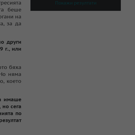
гресията
Покажи резултати
га беше
ргани на
а, за да
но други
 г., или
ото бяха
 Но няма
о, което
та имаше
 но сега
нията по
резултат