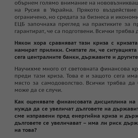
обърнем голямо внимание на нововъзникващи
на Русия в Украйна. Прякото въздействи
ограничено, но средата за бизнеса и иконом
ЕЦБ започнаха преглед на практиките за п
гарантират, че са подготвени. Всички трябва
Някои хора сравняват тази криза с кризата
намират прилики. Смятате ли, че ситуацията 
сега централните банки, държавите и другите
Научихме много от световната финансова кри
преди тази криза. Това е и защото сега им
място за самодоволство. Всички трябва да
може да се случи.
Как оценявате финансовата дисциплина на 
нужда да се увеличат дълговете на държавит
сме изправени пред енергийна криза и държ
дълговете се увеличават – има ли риск държ
на това?