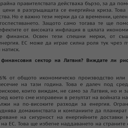
райна правителствата действаха бързо, за да пом
е цени в разгръщащата се енергийна криза. Това
тва. Но е важно тези мерки да са временни, целе
госпестяването. Защото само тогава те ще пом
ефектите от високата инфлация в цялата иконом
те финанси. Освен тези спешни мерки, от същ
енергия. ЕС може да играе силна роля тук чрез 
 натиск.
 финансовия сектор на Латвия? Виждате ли рис
,6% от общото икономическо производство или 
есечие на тази година. Това е далеч под сред
рискове, които виждам, не само за Латвия, но и з
ред което сме изправени в резултат на войната на
ължи на по-високите разходи за енергия. Огра
руднява домакинствата и компаниите да планират
ряване на сигурност на енергийните доставки 
на ЕС. Това ще избегне наддаването на страните 