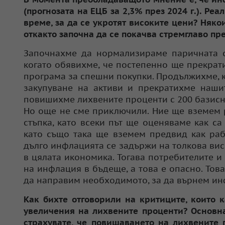
(прогнозата на ЕЦБ за 2,3% през 2024 г.). Ре
време, за да се укротят високите цени? Няко
откакто започна да се покачва стремглаво през
Започнахме да нормализираме паричната си
когато обявихме, че постепенно ще прекрат
програма за спешни покупки. Продължихме, 
закупуване на активи и прекратихме наши
повишихме лихвените проценти с 200 базисни
Но още не сме приключили. Ние ще вземем 
стъпка, като всеки път ще оценяваме как с
като също така ще вземем предвид как раб
дълго инфлацията се задържи на толкова висо
в цялата икономика. Тогава потребителите 
на инфлация в бъдеще, а това е опасно. Тов
да направим необходимото, за да върнем инф
Как бихте отговорили на критиците, които 
увеличения на лихвените проценти? Основна
страхувате, че повишаването на лихвените