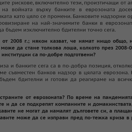
те рискове, включително тези, произтичащи от а
е на войната върху банките в еврозоната досе
иката като цяло се промени. Банковите надзорни о
ровизиране на най-значимите банки в еврозонат
 да бъдем изключително бдителни точно сега.
 от 2008 г.; някои казват, че нямат нищо общо, 
може да стане толкова лоша, колкото през 2008-09
 институции са по-добре подготвени?
за и банките сега са в по-добра позиция, отколк
аме съвместен банков надзор в цялата еврозона.
 бъдем бдителни и готови да реагираме на всичк
страните от еврозоната? По време на пандемия
е и да се подкрепят компаниите и домакинствата,
авите не могат да намалят дълговете си, а плаща
авите може да се изправи пред по-тежка криза в 