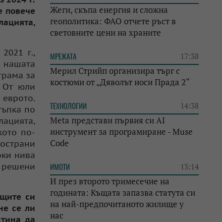
Жеги, скъпа енергия и сложна
е повече
геополитика: ФАО отчете ръст в
лацията,
световните цени на храните
2021 г.,
МРЕЖАТА
17:38
а нашата
Мерил Стрийп организира търг с
грама за
костюми от „Дяволът носи Прада 2“
 От юли
 еврото.
ТЕХНОЛОГИИ
14:38
тъпка по
Meta представи първия си AI
лацията,
инструмент за програмиране - Muse
кото по-
Code
ространи
оки нива
е решени
ИМОТИ
13:14
И през второто тримесечие на
годината: Къщата запазва статута си
ущите си
на най-предпочитаното жилище у
не се ли
нас
стина да