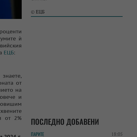
ЕЦБ
©
проценти
думите ѝ
твийския
на
ЕЦБ
:
 знаете,
оната от
нието на
повече и
повишим
хвените
л от 2%
ПОСЛЕДНО ДОБАВЕНИ
ПАРИТЕ
18:05
 2024 г.