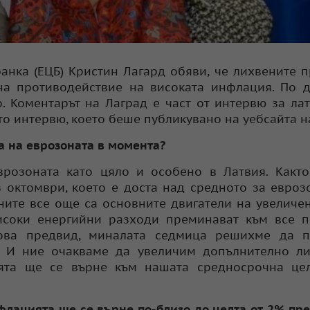
анка (ЕЦБ) Кристин Лагард обяви, че лихвените 
на противодействие на високата инфлация. По 
. Коментарът на Лаград е част от интервю за ла
лото интервю, което беше публикувано на уебсайта 
а на еврозоната в момента?
розоната като цяло и особено в Латвия. Както
 октомври, което е доста над средното за евроз
аните все още са основните двигатели на увеличе
високи енергийни разходи преминават към все 
това предвид, миналата седмица решихме да 
. И ние очакваме да увеличим допълнително ли
ията ще се върне към нашата средносрочна це
лацията ще се върне по-близо до целта от 2% през