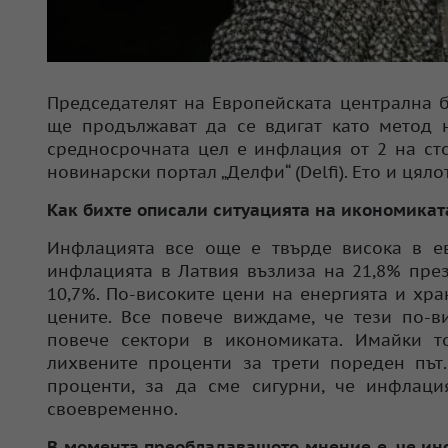
Председателят на Европейската централна б
ще продължават да се вдигат като метод 
средносрочната цел е инфлация от 2 на сто
новинарски портал „Делфи“ (Delfi). Ето и ця
Как бихте описали ситуацията на икономикат
Инфлацията все още е твърде висока в ев
инфлацията в Латвия възлиза на 21,8% през
10,7%. По-високите цени на енергията и хр
цените. Все повече виждаме, че тези по-
повече сектори в икономиката. Имайки 
лихвените проценти за трети пореден път
проценти, за да сме сигурни, че инфлац
своевременно.
В момента преобладаващото мнение е, че инф