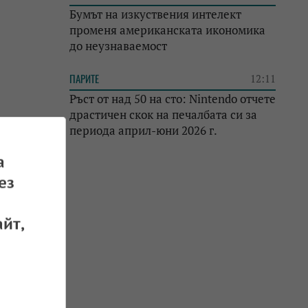
Бумът на изкуствения интелект
променя американската икономика
до неузнаваемост
ПАРИТЕ
12:11
Ръст от над 50 на сто: Nintendo отчете
драстичен скок на печалбата си за
периода април-юни 2026 г.
а
ез
йт,