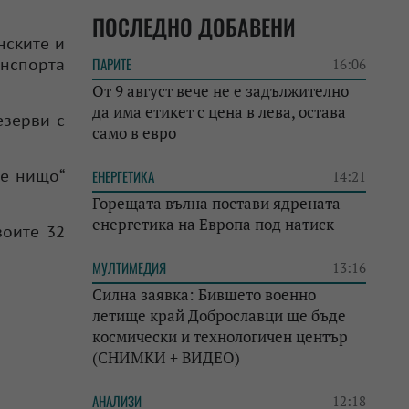
ПОСЛЕДНО ДОБАВЕНИ
нските и
ПАРИТЕ
анспорта
16:06
От 9 август вече не е задължително
да има етикет с цена в лева, остава
езерви с
само в евро
не нищо“
ЕНЕРГЕТИКА
14:21
Горещата вълна постави ядрената
енергетика на Европа под натиск
воите 32
МУЛТИМЕДИЯ
13:16
Силна заявка: Бившето военно
летище край Доброславци ще бъде
космически и технологичен център
(СНИМКИ + ВИДЕО)
АНАЛИЗИ
12:18