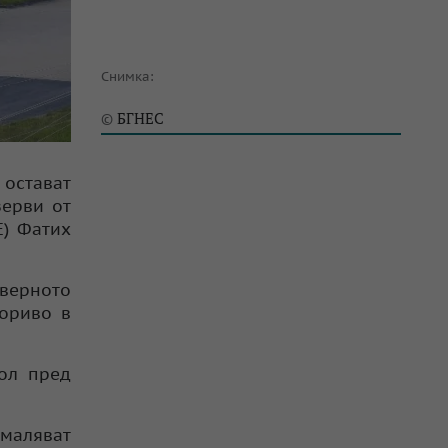
Снимка:
БГНЕС
©
 остават
зерви от
Е) Фатих
верното
гориво в
рол пред
маляват