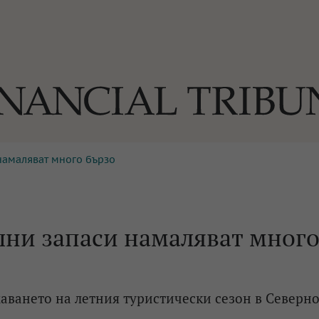
намаляват много бързо
ОГИИ
За нас
Реклама
Ко
И
Част от Tribune Media Gr
А
лни запаси намаляват мног
БИЛИ
аването на летния туристически сезон в Северн
ЕДИЯ