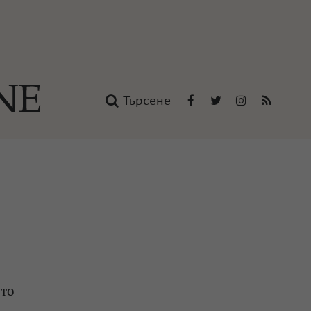
Търсене
Facebook
Twitter
Instagram
RSS
нтакти
oup
о
ото