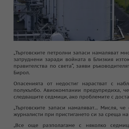
„Търговските петролни запаси намаляват мно
затруднени заради войната в Близкия изто
правителства по света“, заяви ръководител
Бирол.
Опасенията от недостиг нарастват с наб
полукълбо. Авиокомпании предупредиха, че
следващите седмици, ако проблемите с дост
„Търговските запаси намаляват... Мисля, ч
журналисти при пристигането си за среща на
„Все още разполагаме с няколко седмиц