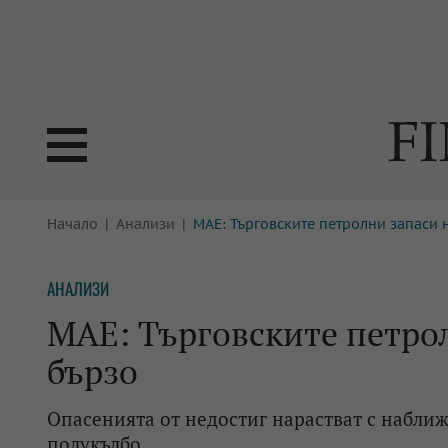
БОРСИ
Начало
Анализи
МАЕ: Търговските петролни запаси 
ТЕХНОЛ
КРИПТО
АНАЛИЗ
АНАЛИЗИ
БАНКИ
МРЕЖАТ
МАЕ: Търговските петро
ПАРИТЕ
ИМОТИ
бързо
ЗАСТРАХОВАНЕ
АВТОМО
Опасенията от недостиг нарастват с наближ
ЕНЕРГЕТИКА
МУЛТИМ
полукълбо