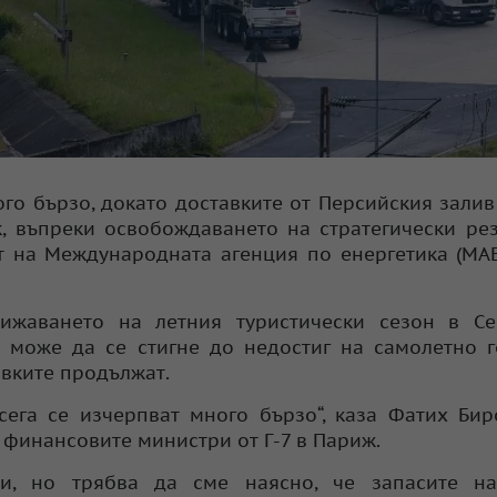
го бързо, докато доставките от Персийския залив
к, въпреки освобождаването на стратегически ре
ят на Международната агенция по енергетика (МА
лижаването на летния туристически сезон в Се
 може да се стигне до недостиг на самолетно 
авките продължат.
е сега се изчерпват много бързо“, каза Фатих Би
 финансовите министри от Г-7 в Париж.
и, но трябва да сме наясно, че запасите на