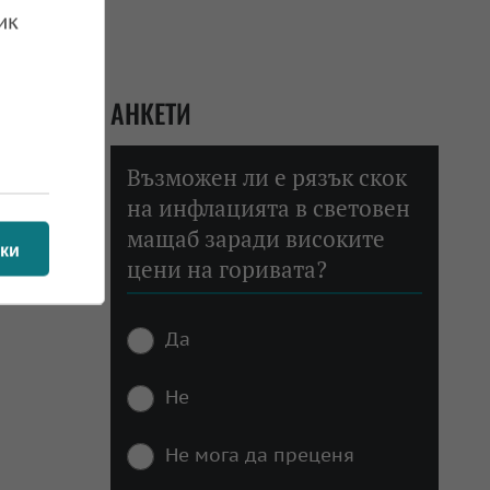
ик
АНКЕТИ
Възможен ли е рязък скок
на инфлацията в световен
мащаб заради високите
ки
цени на горивата?
Да
Не
Не мога да преценя