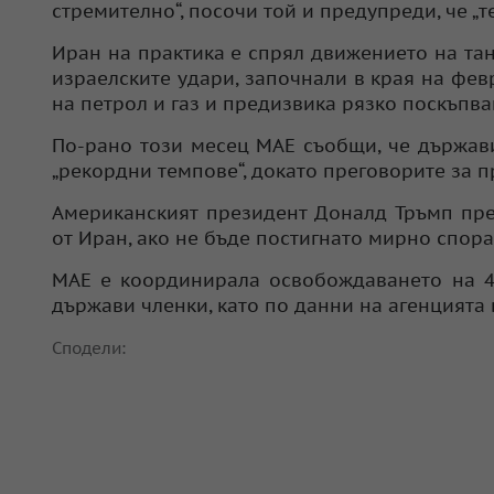
стремително“, посочи той и предупреди, че „т
Иран на практика е спрял движението на та
израелските удари, започнали в края на фев
на петрол и газ и предизвика рязко поскъпва
По-рано този месец МАЕ съобщи, че държави
„рекордни темпове“, докато преговорите за п
Американският президент Доналд Тръмп пред
от Иран, ако не бъде постигнато мирно спор
МАЕ е координирала освобождаването на 4
държави членки, като по данни на агенцията
Сподели: