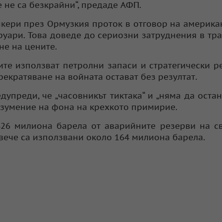
е не са безкрайни“, предаде АФП.
нкери през Ормузкия проток в отговор на америка
руари. Това доведе до сериозни затруднения в тр
не на цените.
те използват петролни запаси и стратегически р
рекратяване на войната остават без резултат.
упреди, че „часовникът тиктака“ и „няма да оста
азумение на фона на крехкото примирие.
26 милиона барела от аварийните резерви на с
 вече са използвани около 164 милиона барела.