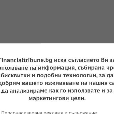
Financialtribune.bg иска съгласието Ви з
зползване на информация, събирана чр
бисквитки и подобни технологии, за да
добрим вашето изживяване на нашия са
да анализираме как го използвате и за
маркетингови цели.
Персонализирана реклама и съдържание,