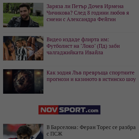
Заряза ли Петър Дочев Ирмена
Чичикова? След 8 години любов я
смени с Александра Фейгин
Видео издаде флирта им:
Футболист на "Локо" (Пд) заби
чалгаджийката Ивайла
Как зодия Лъв превръща спортните
прогнози и казиното в истинско шоу
В Барселона: Феран Торес се разбра
с ПСЖ