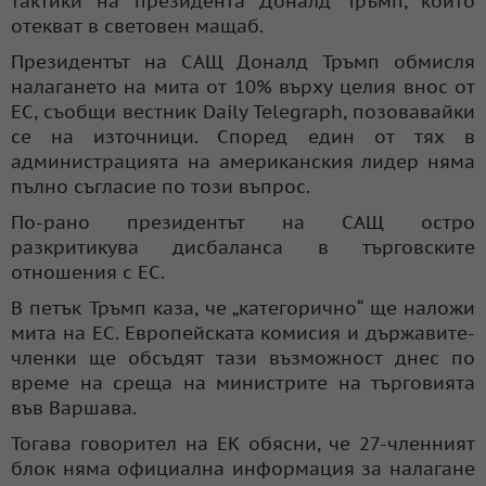
тактики на президента Доналд Тръмп, които
отекват в световен мащаб.
Президентът на САЩ Доналд Тръмп обмисля
налагането на мита от 10% върху целия внос от
ЕС, съобщи вестник Daily Telegraph, позовавайки
се на източници. Според един от тях в
администрацията на американския лидер няма
пълно съгласие по този въпрос.
По-рано президентът на САЩ остро
разкритикува дисбаланса в търговските
отношения с ЕС.
В петък Тръмп каза, че „категорично“ ще наложи
мита на ЕС. Европейската комисия и държавите-
членки ще обсъдят тази възможност днес по
време на среща на министрите на търговията
във Варшава.
Тогава говорител на ЕК обясни, че 27-членният
блок няма официална информация за налагане