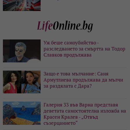
Уж беше самоубийство -
разследването за смъртта на Тодор
Славков продължава
Защо е това мълчание: Саня
Армутлиева продължава да мълчи
за раздялата с Дара?
Галерия 33 във Варна представя
деветата самостоятелна изложба на
Красен Кралев - „Отвъд
съзерцанието“