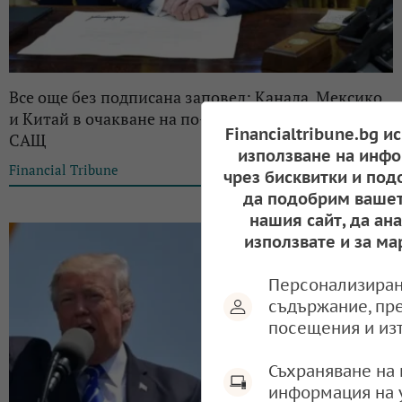
Все още без подписана заповед: Канада, Мексико
и Китай в очакване на по-високите мита за внос в
Financialtribune.bg и
САЩ
използване на инфо
Financial Tribune
22:16, 01.02.2025
чрез бисквитки и под
да подобрим вашет
нашия сайт, да ан
използвате и за ма
Персонализиран
съдържание, пр
посещения и из
Съхраняване на 
информация на 