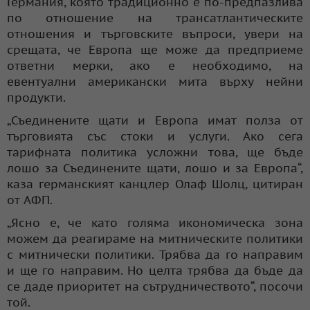
Германия, която традиционно е по-предпазлива
по отношение на трансатлантическите
отношения и търговските въпроси, увери на
срещата, че Европа ще може да предприеме
ответни мерки, ако е необходимо, на
евентуални американски мита върху нейни
продукти.
„Съединените щати и Европа имат полза от
търговията със стоки и услуги. Ако сега
тарифната политика усложни това, ще бъде
лошо за Съединените щати, лошо и за Европа“,
каза германският канцлер Олаф Шолц, цитиран
от АФП.
„Ясно е, че като голяма икономическа зона
можем да реагираме на митническите политики
с митнически политики. Трябва да го направим
и ще го направим. Но целта трябва да бъде да
се даде приоритет на сътрудничеството“, посочи
той.