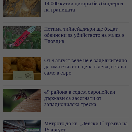
14 000 кутии цигари без бандерол
на границата
Петима тийнейджъри ще бъдат
обвинени за убийството на мъжа в
Пловдив
От 9 август вече не е задължително
да има етикет с цена в лева, остава
само в евро
49 района в седем европейски
държави са засегнати от
западнонилска треска
Метрото до кв. „Левски Г“ тръгва на
15 август