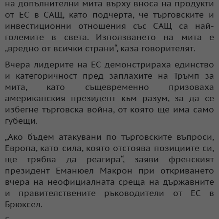
на допълнителни мита върху вноса на продукти
от ЕС в САЩ, като подчерта, че търговските и
инвестиционни отношения със САЩ са най-
големите в света. Използването на мита е
„вредно от всички страни“, каза говорителят.
Вчера лидерите на ЕС демонстрираха единство
и категоричност пред заплахите на Тръмп за
мита, като същевременно призоваха
американския президент към разум, за да се
избегне търговска война, от която ще има само
губещи.
„Ако бъдем атакувани по търговските въпроси,
Европа, като сила, която отстоява позициите си,
ще трябва да реагира“, заяви френският
президент Еманюел Макрон при откриването
вчера на неофициалната среща на държавните
и правителствените ръководители от ЕС в
Брюксел.