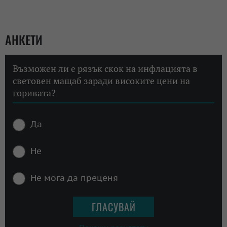
АНКЕТИ
Възможен ли е рязък скок на инфлацията в
световен мащаб заради високите цени на
горивата?
Да
Не
Не мога да преценя