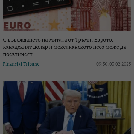
С въвеждането на митата от Тръмп: Еврото,
канадският долар и мексиканското песо може да
поевтинеят
Financial Tribune
09:30, 03.02.2025