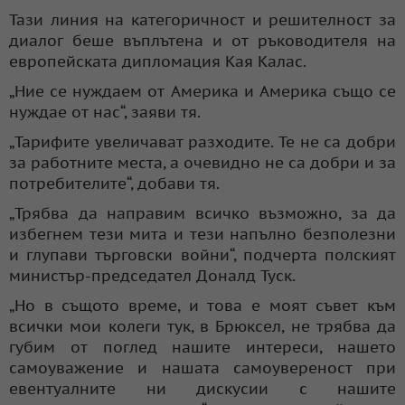
Тази линия на категоричност и решителност за
диалог беше въплътена и от ръководителя на
европейската дипломация Кая Калас.
„Ние се нуждаем от Америка и Америка също се
нуждае от нас“, заяви тя.
„Тарифите увеличават разходите. Те не са добри
за работните места, а очевидно не са добри и за
потребителите“, добави тя.
„Трябва да направим всичко възможно, за да
избегнем тези мита и тези напълно безполезни
и глупави търговски войни“, подчерта полският
министър-председател Доналд Туск.
„Но в същото време, и това е моят съвет към
всички мои колеги тук, в Брюксел, не трябва да
губим от поглед нашите интереси, нашето
самоуважение и нашата самоувереност при
евентуалните ни дискусии с нашите