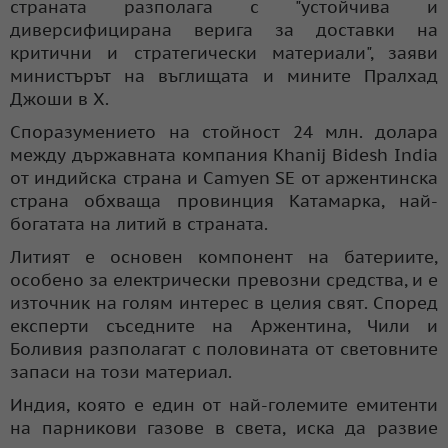
страната разполага с "устойчива и
диверсифицирана верига за доставки на
критични и стратегически материали", заяви
министърът на въглищата и мините Пралхад
Джоши в X.
Споразумението на стойност 24 млн. долара
между държавната компания Khanij Bidesh India
от индийска страна и Camyen SE от аржентинска
страна обхваща провинция Катамарка, най-
богатата на литий в страната.
Литият е основен компонент на батериите,
особено за електрически превозни средства, и е
източник на голям интерес в целия свят. Според
експерти съседните на Аржентина, Чили и
Боливия разполагат с половината от световните
запаси на този материал.
Индия, която е един от най-големите емитенти
на парникови газове в света, иска да развие