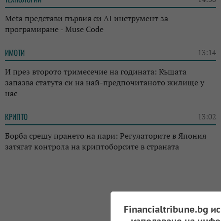
Meta представи първия си AI инструмент за
програмиране - Muse Code
ИМОТИ
13:14
И през второто тримесечие на годината: Къщата
запазва статута си на най-предпочитаното жилище у
нас
КРИПТО
13:02
Борба срещу прането на пари: Регулаторите в Япония
затягат контрола на криптоборсите в страната
Financialtribune.bg и