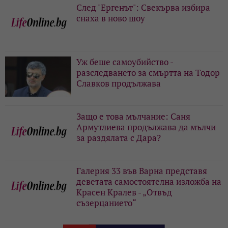
След "Ергенът": Свекърва избира
снаха в ново шоу
Уж беше самоубийство -
разследването за смъртта на Тодор
Славков продължава
Защо е това мълчание: Саня
Армутлиева продължава да мълчи
за раздялата с Дара?
Галерия 33 във Варна представя
деветата самостоятелна изложба на
Красен Кралев - „Отвъд
съзерцанието“