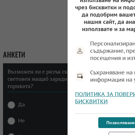
използване на инфо
чрез бисквитки и под
да подобрим вашет
нашия сайт, да ан
използвате и за ма
Персонализиран
съдържание, пр
АНКЕТИ
посещения и из
Възможен ли е рязък скок на инфлацията в
Съхраняване на 
световен мащаб заради високите цени на
информация на 
горивата?
ПОЛИТИКА ЗА ПОВЕР
БИСКВИТКИ
Да
Не
Позволяване