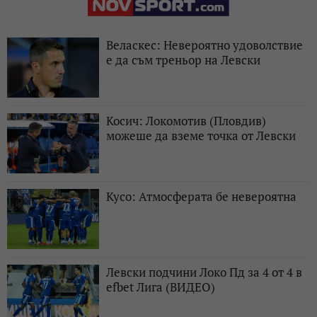
Веласкес: Невероятно удоволствие
е да съм треньор на Левски
Косич: Локомотив (Пловдив)
можеше да вземе точка от Левски
Кусо: Атмосферата бе невероятна
Левски подчини Локо Пд за 4 от 4 в
efbet Лига (ВИДЕО)