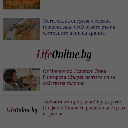
Жеги, скъпа енергия и сложна
геополитика: ФАО отчете ръст в
световните цени на храните
От Чикаго до Созопол: Лина
Григорова сбъдна мечтата си за
собствена галерия
Любовта им приключи! Брадърите
Стефан и Сияна се разделиха с гръм
и трясък