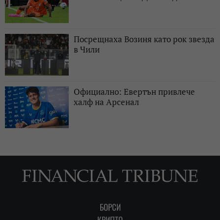
Посрещнаха Возиня като рок звезда
в Чили
Официално: Евертън привлече
халф на Арсенал
БОРСИ
КРИПТО