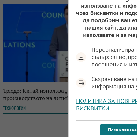
използване на инфо
чрез бисквитки и под
да подобрим вашет
нашия сайт, да ан
използвате и за ма
Персонализиран
съдържание, пр
посещения и из
Съхраняване на 
информация на 
Трюдо: Китай използва „робски труд“ в
производството на литий
ПОЛИТИКА ЗА ПОВЕР
ТЕХНОЛОГИИ
БИСКВИТКИ
09:16, 02.05.2023
Позволяване