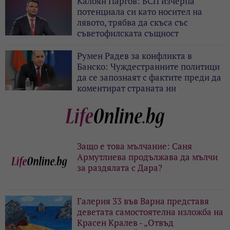
Калоян Паргов: БСП изчерпа
потенциала си като носител на
лявото, трябва да скъса със
съветофилската същност
Румен Радев за конфликта в
Банско: Чуждестранните политици
да се запознаят с фактите преди да
коментират страната ни
Защо е това мълчание: Саня
Армутлиева продължава да мълчи
за раздялата с Дара?
Галерия 33 във Варна представя
деветата самостоятелна изложба на
Красен Кралев - „Отвъд