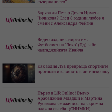
съзерцанието“
Заряза ли Петър Дочев Ирмена
Чичикова? След 8 години любов я
смени с Александра Фейгин
Видео издаде флирта им:
Футболист на "Локо" (Пд) заби
чалгаджийката Ивайла
Как зодия Лъв превръща спортните
прогнози и казиното в истинско шоу
Първо в LifeOnline! Вълчо
Арабаджиев Младши и Мартина
Русимова сe oжениха на скромна
плажна сватба! (СНИМКИ)