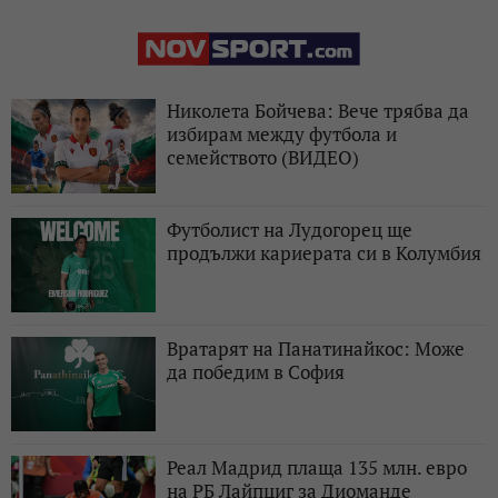
Николета Бойчева: Вече трябва да
избирам между футбола и
семейството (ВИДЕО)
Футболист на Лудогорец ще
продължи кариерата си в Колумбия
Вратарят на Панатинайкос: Може
да победим в София
Реал Мадрид плаща 135 млн. евро
на РБ Лайпциг за Диоманде