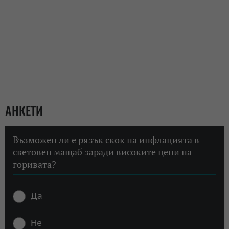
АНКЕТИ
Възможен ли е рязък скок на инфлацията в
световен мащаб заради високите цени на
горивата?
Да
Не