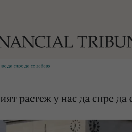
ас да спре да се забавя
ОГИИ
За нас
Реклама
Ко
И
Част от Tribune Media Gr
А
ят растеж у нас да спре да 
БИЛИ
ЕДИЯ