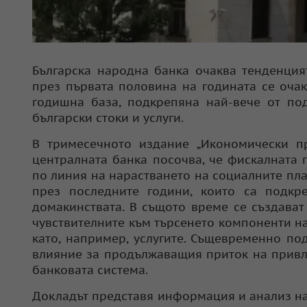
Българска народна банка очаква тенденция
през първата половина на годината се очак
годишна база, подкрепяна най-вече от по
български стоки и услуги.
В тримесечното издание „Икономически пр
централната банка посочва, че фискалната
по линия на нарастването на социалните пл
през последните години, които са подкр
домакинствата. В същото време се създава
чувствителните към търсенето компоненти н
като, например, услугите. Същевременно п
влияние за продължаващия приток на привл
банковата система.
Докладът представя информация и анализ на