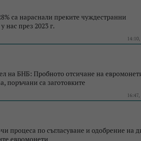
28% са нараснали преките чуждестранни
у нас през 2023 г.
e
14:10,
л на БНБ: Пробното отсичане на евромонети
а, поръчани са заготовките
e
16:47,
и процеса по съгласуване и одобрение на 
ите евромонети