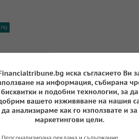
476)
Financialtribune.bg иска съгласието Ви з
зползване на информация, събирана чр
бисквитки и подобни технологии, за да
добрим вашето изживяване на нашия са
да анализираме как го използвате и за
маркетингови цели.
редните размери на банковите такси: Вижте 
гато теглим парите си
Персонализирана реклама и съдържание,