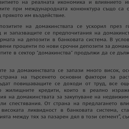
звитието на реалната икономика и влиянието и
циите при международната конюнктура също са 
д прякото им въздействие.
позитите на домакинствата се ускорил през го
д и запазващите се предпочитания на домакинс
рмата на депозити в банковата система. В усло
вени проценти по нови срочни депозити за домак
итите в сектор "домакинства" продължи да се дъл
ите за домакинствата се запази много висок, о
 страна на търсенето основни фактори за рас
ъдат повишаващите се доходи от труд, все ощ
о жилищните кредити, които в реално израж
ния на домакинствата за закупуване на недвижи
ли спестявания. От страна на предлагането вл
високата ликвидност в банковата система, ста
ята между тях за пазарен дял в този сегмент“, с