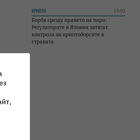
КРИПТО
13:02
Борба срещу прането на пари:
Регулаторите в Япония затягат
контрола на криптоборсите в
страната
а
ез
йт,
колко