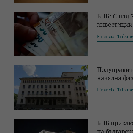
БНБ: С над 
инвестиции 
Financial Tribun
Подуправите
начална фаз
Financial Tribun
БНБ приключ
на българск