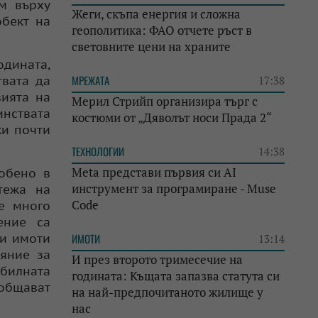
м върху
Жеги, скъпа енергия и сложна
обект на
геополитика: ФАО отчете ръст в
световните цени на храните
дината,
МРЕЖАТА
твата да
17:38
вията на
Мерил Стрийп организира търг с
инствата
костюми от „Дяволът носи Прада 2“
жи почти
ТЕХНОЛОГИИ
14:38
Meta представи първия си AI
собено в
инструмент за програмиране - Muse
тежа на
Code
е много
ение са
ми имоти
ИМОТИ
13:14
ияние за
И през второто тримесечие на
билната
годината: Къщата запазва статута си
ъобщават
на най-предпочитаното жилище у
нас