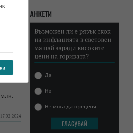
ик
 23.02.2024
АНКЕТИ
Възможен ли е рязък скок
на инфлацията в световен
жават
мащаб заради високите
цени на горивата?
 23.02.2024
ки
Да
Не
 млн.
Не мога да преценя
 17.02.2024