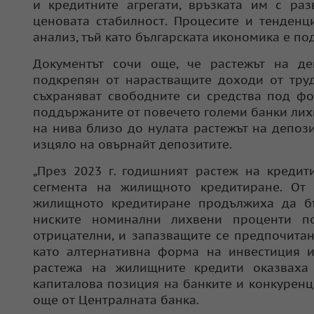
и кредитните агрегати, връзката им с ра
ценовата стабилност. Процесите и тенден
анализ, тъй като българската икономика е по
Документът сочи още, че растежът на де
подкрепян от нарастващите доходи от тру
съхраняват свободните си средства под фо
поддържаните от повечето големи банки лих
на нива близо до нулата растежът на депоз
изцяло на овърнайт депозитите.
„През 2023 г. годишният растеж на кредит
сегмента на жилищното кредитиране. От
жилищното кредитиране продължиха да б
ниските номинални лихвени проценти п
отрицателни, и запазващите се предпочита
като алтернативна форма на инвестиция и
растежа на жилищните кредити оказваха 
капиталова позиция на банките и конкуренци
още от Централната банка.