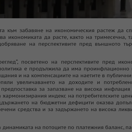
та към забавяне на икономическия растеж да сп
ва икономиката да расте, както на тримесечна, т
добряване на перспективите пред външното тър
еглед“, посветено на перспективите пред икон
 политика е продължила да има проинфлационно
ащания и на компенсациите на наетите в публични
епяли увеличаването на доходите и потреблен
т предпоставка за запазване на висока инфлация
а хармонизирания индекс на потребителските цен
оддържането на бюджетни дефицити оказва допъ
ечени средства и за задържането на висока ликв
 динамиката на потоците по платежния баланс, п