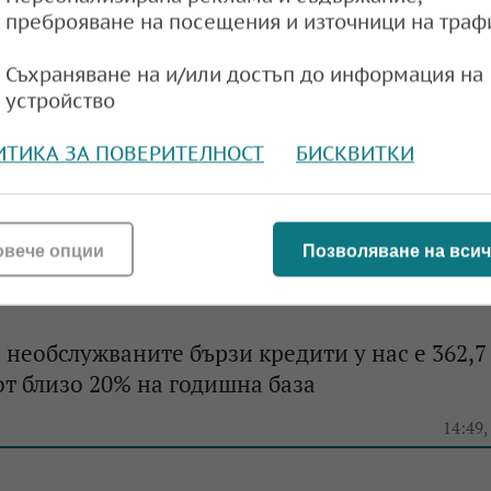
преброяване на посещения и източници на траф
e
17:11,
Съхраняване на и/или достъп до информация на
устройство
 депозитите на домакинствата у нас продъл
ИТИКА ЗА ПОВЕРИТЕЛНОСТ
БИСКВИТКИ
т
e
16:13,
овече опции
Позволяване на всич
 необслужваните бързи кредити у нас е 362,7
 от близо 20% на годишна база
e
14:49,