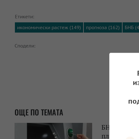
Етикети:
икономически растеж (149)
прогноза (162)
БНБ (
Сподели:
и
по
ОЩЕ ПО ТЕМАТА
БНБ обяви с
плащаме, ко