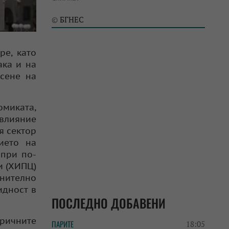
БГНЕС
©
ре, като
ака и на
сене на
омиката,
 влияние
я сектор
ието на
 при по-
и (ХИПЦ)
лнително
идност в
ПОСЛЕДНО ДОБАВЕНИ
аричните
ПАРИТЕ
18:05