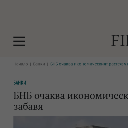
БОРСИ
Начало
Банки
БНБ очаква икономическият растеж у н
ТЕХНОЛ
КРИПТО
АНАЛИЗ
БАНКИ
БАНКИ
МРЕЖАТ
БНБ очаква икономически
ПАРИТЕ
ИМОТИ
забавя
ЗАСТРАХОВАНЕ
АВТОМО
ЕНЕРГЕТИКА
МУЛТИМ