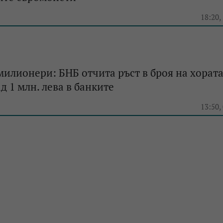
e
18:20,
милионери: БНБ отчита ръст в броя на хората
д 1 млн. лева в банките
e
13:50,