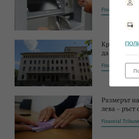
Financial Tribun
Кредитите и
ПОЛ
да нараства
Financial Tribun
П
Размерът на
лева – ръст
Financial Tribun