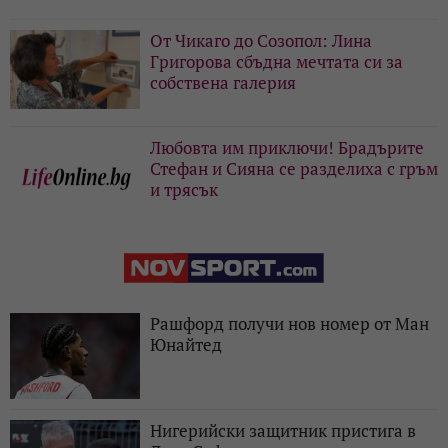
От Чикаго до Созопол: Лина
Григорова сбъдна мечтата си за
собствена галерия
Любовта им приключи! Брадърите
Стефан и Сияна се разделиха с гръм
и трясък
Рашфорд получи нов номер от Ман
Юнайтед
Нигерийски защитник пристига в