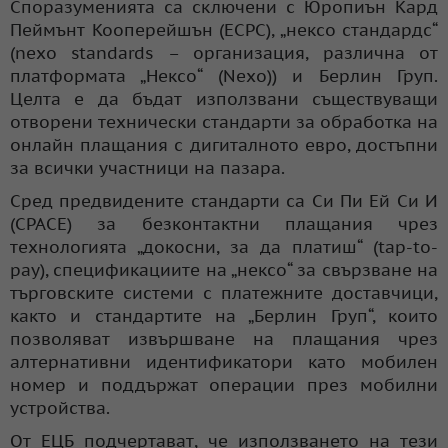
Споразуменията са сключени с Юропиън Кард
Пеймънт Кооперейшън (ECPC), „нексо стандардс“
(nexo standards – организация, различна от
платформата „Нексо“ (Nexo)) и Берлин Груп.
Целта е да бъдат използвани съществуващи
отворени технически стандарти за обработка на
онлайн плащания с дигиталното евро, достъпни
за всички участници на пазара.
Сред предвидените стандарти са Си Пи Ей Си И
(CPACE) за безконтактни плащания чрез
технологията „докосни, за да платиш“ (tap-to-
pay), спецификациите на „нексо“ за свързване на
търговските системи с платежните доставчици,
както и стандартите на „Берлин Груп“, които
позволяват извършване на плащания чрез
алтернативни идентификатори като мобилен
номер и поддържат операции през мобилни
устройства.
От ЕЦБ подчертават, че използването на тези