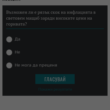
Възможен ли е рязък скок на инфлацията в
световен мащаб заради високите цени на
горивата?
Да
Не
Не мога да преценя
Покажи резултати