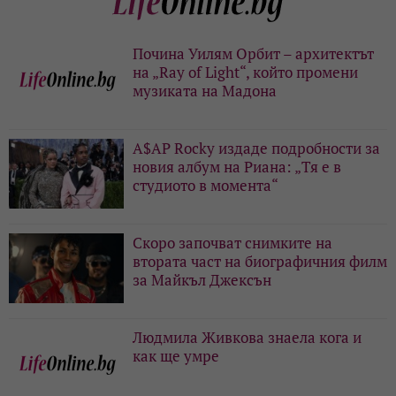
Почина Уилям Орбит – архитектът
на „Ray of Light“, който промени
музиката на Мадона
A$AP Rocky издаде подробности за
новия албум на Риана: „Тя е в
студиото в момента“
Скоро започват снимките на
втората част на биографичния филм
за Майкъл Джексън
Людмила Живкова знаела кога и
как ще умре