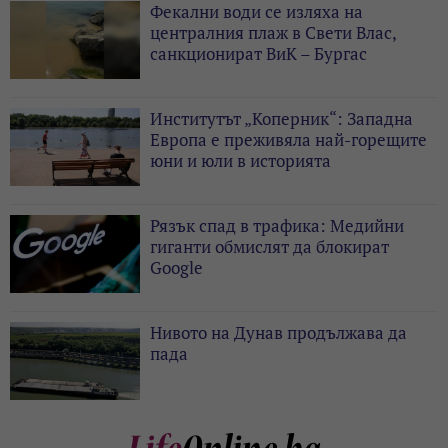
Фекални води се изляха на
централния плаж в Свети Влас,
санкционират ВиК – Бургас
Институтът „Коперник“: Западна
Европа е преживяла най-горещите
юни и юли в историята
Рязък спад в трафика: Медийни
гиганти обмислят да блокират
Google
Нивото на Дунав продължава да
пада