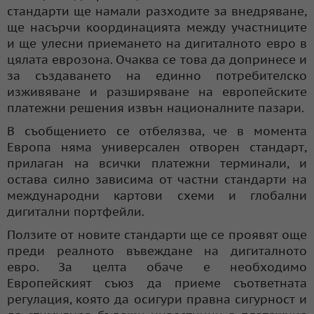
стандарти ще намали разходите за внедряване,
ще насърчи координацията между участниците
и ще улесни приемането на дигиталното евро в
цялата еврозона. Очаква се това да допринесе и
за създаването на единно потребителско
изживяване и разширяване на европейските
платежни решения извън националните пазари.
В съобщението се отбелязва, че в момента
Европа няма универсален отворен стандарт,
прилаган на всички платежни терминали, и
остава силно зависима от частни стандарти на
международни картови схеми и глобални
дигитални портфейли.
Ползите от новите стандарти ще се проявят още
преди реалното въвеждане на дигиталното
евро. За целта обаче е необходимо
Европейският съюз да приеме съответната
регулация, която да осигури правна сигурност и