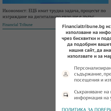
Икономист: ЕЦБ имат трудна задача, процесът по
изграждане на дигиталното евро ще е дълъг
Financial Tribune
17:07, 18.02.2024
Financialtribune.bg и
използване на инфо
чрез бисквитки и под
да подобрим вашет
нашия сайт, да ан
използвате и за ма
Персонализиран
съдържание, пр
посещения и из
Съхраняване на 
информация на 
ПОЛИТИКА ЗА ПОВЕР