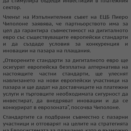
да стимулира бъдещи инвестиции в платежния
сектор.
Членът на Изпълнителния съвет на ЕЦБ Пиеро
Чиполоне заявява, че партньорството има за
цел да гарантира съвместимост на дигиталното
евро със съществуващите европейски стандарти
и да създаде условия за конкуренция и
иновации на пазара на плащания.
„Отворените стандарти за дигиталното евро ще
осигурят европейска безплатна алтернатива на
настоящите частни стандарти, ще улеснят
навлизането на нови европейски участници на
пазара и ще дадат на доставчиците на платежни
услуги и търговците необходимата сигурност да
инвестират, да внедряват иновации и да се
конкурират в еврозоната“, посочва Чиполоне.
Стандартите са подбрани съвместно с пазарни
участници и отговарят на целите на стратегията
на Евросистемата за плащания, като е възможно