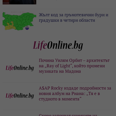
Жълт код за гръмотевични бури и
градушки в четири области
Почина Уилям Орбит – архитектът
на „Ray of Light“, който промени
музиката на Мадона
A$AP Rocky издаде подробности за
новия албум на Риана: „Тя е в
студиото в момента“
Скоро започват снимките на