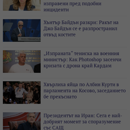
изправени пред подобни
инциденти
Хънтър Байдън разкри: Ракът на
Джо Байдън се е разпространил
отвъд костите
„Изпраната“ тениска на военния
министър: Как Photoshop засенчи
кризата с дрона край Кардам
Хвърлиха яйца по Албин Курти в
парламента на Косово, заседанието
бе прекъснато
Президентът на Иран: Сега е най-
добрият момент за споразумение
със САЩ