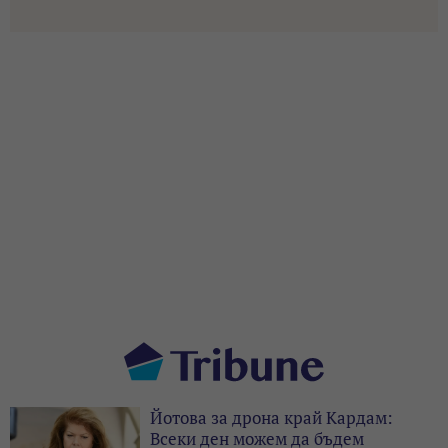
Йотова за дрона край Кардам:
Всеки ден можем да бъдем