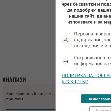
чрез бисквитки и под
да подобрим вашет
нашия сайт, да ан
използвате и за ма
Персонализиран
съдържание, пр
посещения и из
Съхраняване на 
информация на 
ПОЛИТИКА ЗА ПОВЕР
АНАЛИЗИ
БИСКВИТКИ
Хага даде тон: Бизнесът да не разчита на помощи
при суша
Позволяване
10:58, 07.08.2026
Повече 