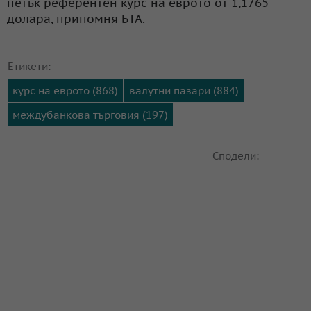
петък референтен курс на еврото от 1,1765
долара, припомня БТА.
Етикети:
курс на еврото (868)
валутни пазари (884)
междубанкова търговия (197)
Сподели: