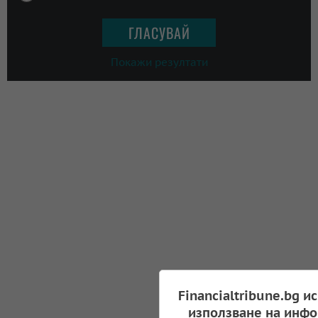
Покажи резултати
Financialtribune.bg и
използване на инфо