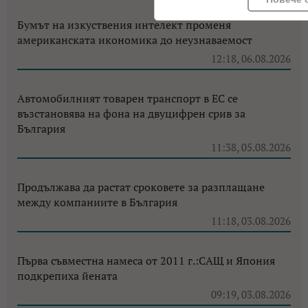
Бумът на изкуствения интелект променя
американската икономика до неузнаваемост
12:18, 06.08.2026
Автомобилният товарен транспорт в ЕС се
възстановява на фона на двуцифрен срив за
България
11:38, 05.08.2026
Продължава да растат сроковете за разплащане
между компаниите в България
11:18, 03.08.2026
Първа съвместна намеса от 2011 г.:САЩ и Япония
подкрепиха йената
09:19, 03.08.2026