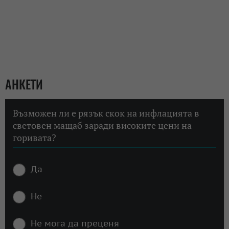
АНКЕТИ
Възможен ли е рязък скок на инфлацията в
световен мащаб заради високите цени на
горивата?
Да
Не
Не мога да преценя