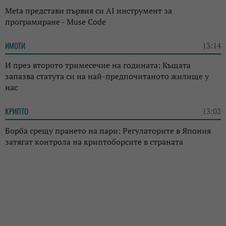
Meta представи първия си AI инструмент за
програмиране - Muse Code
ИМОТИ
13:14
И през второто тримесечие на годината: Къщата
запазва статута си на най-предпочитаното жилище у
нас
КРИПТО
13:02
Борба срещу прането на пари: Регулаторите в Япония
затягат контрола на криптоборсите в страната