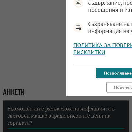
съдържание, пр
посещения и из
Съхраняване на 
информация на 
ПОЛИТИКА ЗА ПОВЕР
БИСКВИТКИ
Позволяване
Повече 
АНКЕТИ
Възможен ли е рязък скок на инфлацията в
световен мащаб заради високите цени на
горивата?