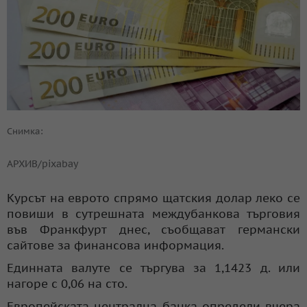
Снимка:
АРХИВ/pixabay
Курсът на еврото спрямо щатския долар леко се
повиши в сутрешната междубанкова търговия
във Франкфурт днес, съобщават германски
сайтове за финансова информация.
Единната валуте се търгува за 1,1423 д. или
нагоре с 0,06 на сто.
Европейската централна банка определи вчера