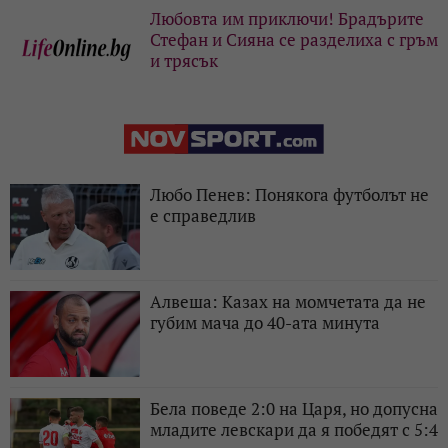
Любовта им приключи! Брадърите
Стефан и Сияна се разделиха с гръм
и трясък
Любо Пенев: Понякога футболът не
е справедлив
Алвеша: Казах на момчетата да не
губим мача до 40-ата минута
Бела поведе 2:0 на Царя, но допусна
младите левскари да я победят с 5:4