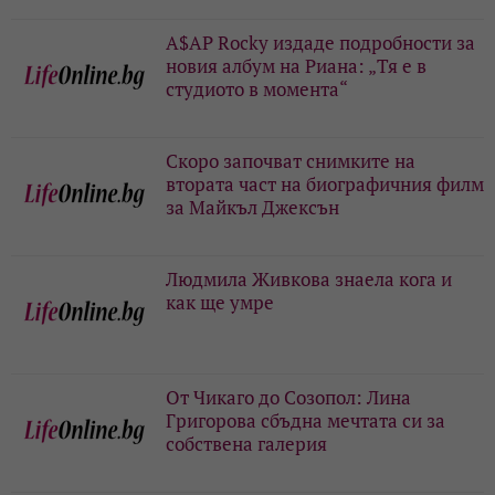
A$AP Rocky издаде подробности за
новия албум на Риана: „Тя е в
студиото в момента“
Скоро започват снимките на
втората част на биографичния филм
за Майкъл Джексън
Людмила Живкова знаела кога и
как ще умре
От Чикаго до Созопол: Лина
Григорова сбъдна мечтата си за
собствена галерия