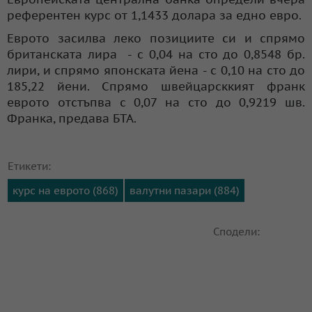
референтен курс от 1,1433 долара за едно евро.
Еврото засилва леко позициите си и спрямо
британската лира - с 0,04 на сто до 0,8548 бр.
лири, и спрямо японската йена - с 0,10 на сто до
185,22 йени. Спрямо швейцарсккият франк
еврото отстъпва с 0,07 на сто до 0,9219 шв.
Франка, предава БТА.
Етикети:
курс на еврото (868)
валутни пазари (884)
Сподели: