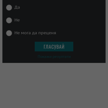
Да
Не
Не мога да преценя
Покажи резултати