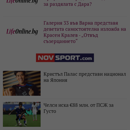
за раздялата с Дара?
Галерия 33 във Варна представя
деветата самостоятелна изложба на
Красен Кралев - „Отвъд
съзерцанието“
Кристъл Палас представи национал
на Япония
Челси иска €88 млн. от ПСЖ за
Густо