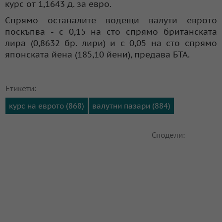
курс от 1,1643 д. за евро.
Спрямо останалите водещи валути еврото
поскъпва - с 0,15 на сто спрямо британската
лира (0,8632 бр. лири) и с 0,05 на сто спрямо
японската йена (185,10 йени), предава БТА.
Етикети:
курс на еврото (868)
валутни пазари (884)
Сподели: