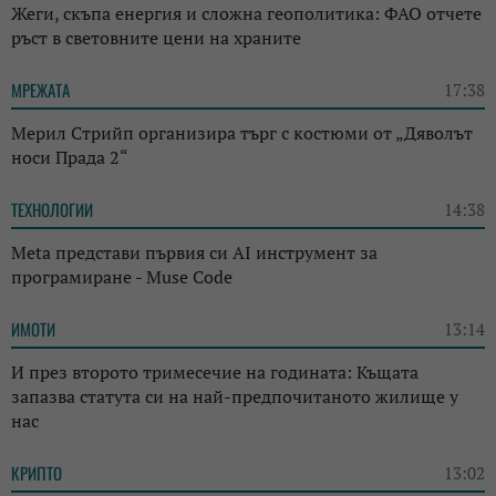
Жеги, скъпа енергия и сложна геополитика: ФАО отчете
ръст в световните цени на храните
МРЕЖАТА
17:38
Мерил Стрийп организира търг с костюми от „Дяволът
носи Прада 2“
ТЕХНОЛОГИИ
14:38
Meta представи първия си AI инструмент за
програмиране - Muse Code
ИМОТИ
13:14
И през второто тримесечие на годината: Къщата
запазва статута си на най-предпочитаното жилище у
нас
КРИПТО
13:02