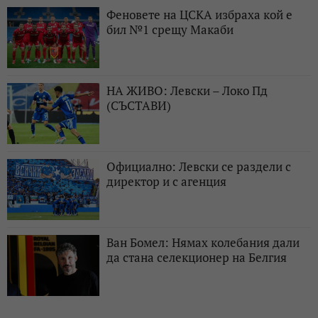
Феновете на ЦСКА избраха кой е
бил №1 срещу Макаби
НА ЖИВО: Левски – Локо Пд
(СЪСТАВИ)
Официално: Левски се раздели с
директор и с агенция
Ван Бомел: Нямах колебания дали
да стана селекционер на Белгия