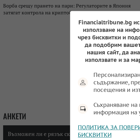
Борба срещу прането на пари: Регулаторите в Япония
затягат контрола на криптоборсите в страната
Financialtribune.bg и
използване на инфо
чрез бисквитки и под
да подобрим вашет
нашия сайт, да ан
използвате и за ма
Персонализиран
съдържание, пр
посещения и из
Съхраняване на 
информация на 
АНКЕТИ
ПОЛИТИКА ЗА ПОВЕР
Възможен ли е рязък скок на инфлацията в
БИСКВИТКИ