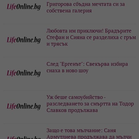
Григорова сбъдна мечтата си за
собствена галерия
Любовта им приключи! Брадърите
Стефан и Сияна се разделиха с гръм
и трясък
След "Ергенът": Свекърва избира
снаха в ново шоу
Уж беше самоубийство -
разследването за смъртта на Тодор
Славков продължава
Защо е това мълчание: Саня
Армутлиева продължава да мълчи