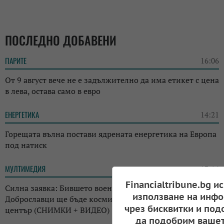
ПОСЛЕДНО ДОБАВЕНИ
ПАРИТЕ
16:06
От 9 август вече не е задължително да има етикет с цена
в лева, остава само в евро
ЕНЕРГЕТИКА
14:21
Горещата вълна постави ядрената енергетика на Европа
под натиск
МУЛТИМЕДИЯ
13:16
Financialtribune.bg и
Силна заявка: Бившето военно летище край
използване на инфо
Доброславци ще бъде космически и технологичен
чрез бисквитки и под
център (СНИМКИ + ВИДЕО)
да подобрим вашет