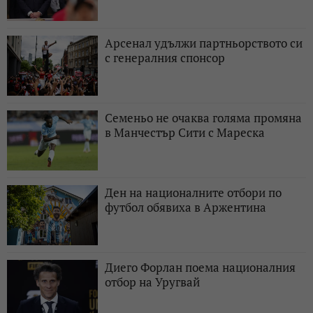
Арсенал удължи партньорството си
с генералния спонсор
Семеньо не очаква голяма промяна
в Манчестър Сити с Мареска
Ден на националните отбори по
футбол обявиха в Аржентина
Диего Форлан поема националния
отбор на Уругвай