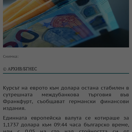
Снимка:
АРХИВ/БГНЕС
©
Курсът на еврото към долара остана стабилен в
сутрешната междубанкова търговия във
Франкфурт, съобщават германски финансови
издания.
Единната европейска валута се котираше за
1,1737 долара към 09:44 часа българско време,
или с 0,05 на сто над стойността си от