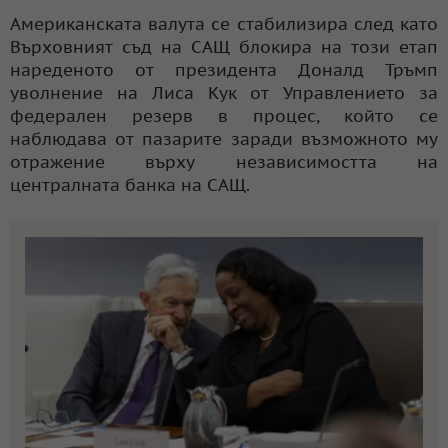
Американската валута се стабилизира след като
Върховният съд на САЩ блокира на този етап
нареденото от президента Доналд Тръмп
уволнение на Лиса Кук от Управлението за
федерален резерв в процес, който се
наблюдава от пазарите заради възможното му
отражение върху независимостта на
централната банка на САЩ.