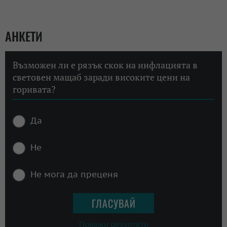
АНКЕТИ
Възможен ли е рязък скок на инфлацията в
световен мащаб заради високите цени на
горивата?
Да
Не
Не мога да преценя
Покажи резултати