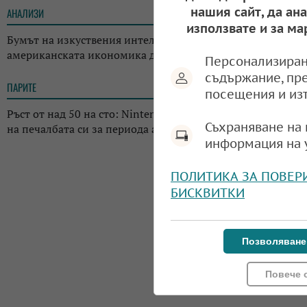
нашия сайт, да ан
АНАЛИЗИ
12:18
използвате и за ма
Бумът на изкуствения интелект променя
американската икономика до неузнаваемост
Персонализиран
съдържание, пр
ПАРИТЕ
12:11
посещения и из
Ръст от над 50 на сто: Nintendo отчете драстичен скок
Съхраняване на 
на печалбата си за периода април-юни 2026 г.
информация на 
ПОЛИТИКА ЗА ПОВЕР
БИСКВИТКИ
Позволяване
Повече 