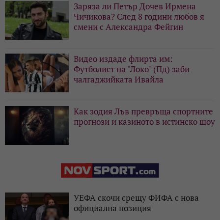
Заряза ли Петър Дочев Ирмена
Чичикова? След 8 години любов я
смени с Александра Фейгин
Видео издаде флирта им:
Футболист на "Локо" (Пд) заби
чалгаджийката Ивайла
Как зодия Лъв превръща спортните
прогнози и казиното в истинско шоу
УЕФА скочи срещу ФИФА с нова
официална позиция