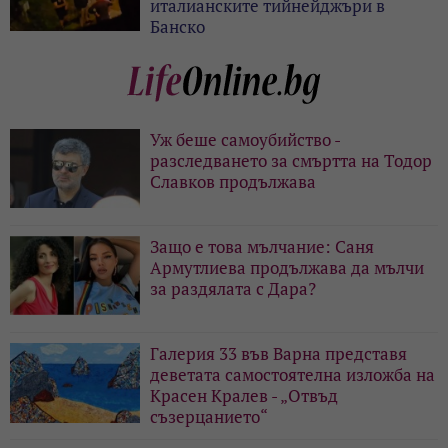
италианските тийнейджъри в
Банско
Уж беше самоубийство -
разследването за смъртта на Тодор
Славков продължава
Защо е това мълчание: Саня
Армутлиева продължава да мълчи
за раздялата с Дара?
Галерия 33 във Варна представя
деветата самостоятелна изложба на
Красен Кралев - „Отвъд
съзерцанието“