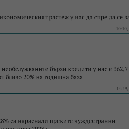
икономическият растеж у нас да спре да се з
e
10:10,
 необслужваните бързи кредити у нас е 362,7
 от близо 20% на годишна база
e
14:49,
28% са нараснали преките чуждестранни
у нас през 2023 г.