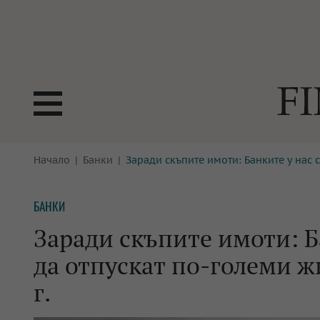
БОРСИ
Начало
Банки
Заради скъпите имоти: Банките у нас 
ТЕХНОЛ
КРИПТО
АНАЛИЗ
БАНКИ
БАНКИ
МРЕЖАТ
Заради скъпите имоти: Б
ПАРИТЕ
ИМОТИ
да отпускат по-големи ж
ЗАСТРАХОВАНЕ
АВТОМО
г.
ЕНЕРГЕТИКА
МУЛТИМ