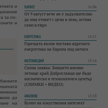
ятията и
ПАРИТЕ
16:06
пълнение
От 9 август вече не е задължително
а за по-
да има етикет с цена в лева, остава
ионите и
само в евро
ЕНЕРГЕТИКА
14:21
Горещата вълна постави ядрената
енергетика на Европа под натиск
МУЛТИМЕДИЯ
13:16
Силна заявка: Бившето военно
летище край Доброславци ще бъде
космически и технологичен център
 банките
(СНИМКИ + ВИДЕО)
вишената
временно
АНАЛИЗИ
12:18
лжили да
Бумът на изкуствения интелект
ране на