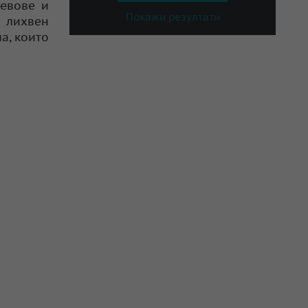
левове и
Покажи резултати
н лихвен
а, които