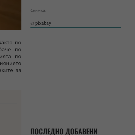
Снимка:
pixabay
©
както по
баче по
ията по
лиянието
нките за
ПОСЛЕДНО ДОБАВЕНИ