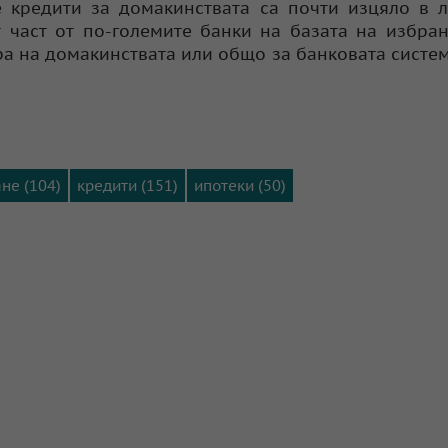
 кредити за домакинствата са почти изцяло в 
 част от по-големите банки на базата на избра
ра на домакинствата или общо за банковата систем
не (104)
кредити (151)
ипотеки (50)