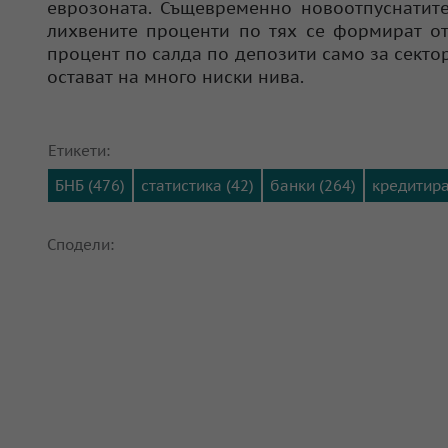
еврозоната. Същевременно новоотпуснатите
лихвените проценти по тях се формират от
процент по салда по депозити само за секто
остават на много ниски нива.
Етикети:
БНБ (476)
статистика (42)
банки (264)
кредитира
Сподели: