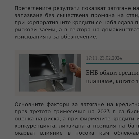
Претеглените резултати показват затягане н
запазване без съществена промяна на стан
при корпоративните кредити се наблюдава п
рискови заеми, а в сектора на домакинства
изискванията за обезпечение.
17:11, 23.02.2024
БНБ обяви средни
плащаме, когато 
Основните фактори за затягане на кредитн
през третото тримесечие на 2023 г. са би
оценка на риска, а при фирмените кредити 
конкуренцията, ликвидната позиция на бан
оказват влияние в посока към облекчав