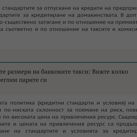
а стандартите за отпускане на кредити на предпри
дартите за кредитиране на домакинствата. В до
о-съществено затягане и по отношение на премият
та съответно и по отношение на таксите и комис
те размери на банковите такси: Вижте колко
теглим парите си
ата политика (кредитни стандарти и условия) на
ли по-ниската склонност за поемане на риск, по
и по-високата цена на привлечения ресурс. Съще
ките и цената на привлечения ресурс са продъ
ане на стандартите и условията за кредити