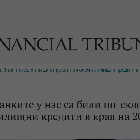
са били по-склонни да отпускат по-големи жилищни кредити в к
ОГИИ
За нас
Реклама
Ко
И
Част от Tribune Media Gr
А
анките у нас са били по-ск
илищни кредити в края на 2
БИЛИ
ЕДИЯ