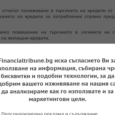
е отчитат понижаване в търсенето на кредити от
сенето на кредити за потребление спрямо пред
вено повишение на търсенето в сегмента на г
о на жилищни кредити.
 фирмени кредити е понижената необходимост о
нително по-малко значение имат повишаващите се
Financialtribune.bg иска съгласието Ви з
зползване на информация, събирана чр
осигуряване на оборотни средства и натрупване н
бисквитки и подобни технологии, за да
от предприятията спрямо предходното тримесечие.
добрим вашето изживяване на нашия са
 макроикономическата среда оказва влияние за п
да анализираме как го използвате и за
ане, докато нуждите на домакинствата от сред
ще, както и все още ниските нива на лихвените п
маркетингови цели.
 жилищни кредити.
Персонализирана реклама и съдържание,