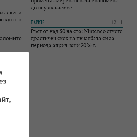
променя американската икономика
до неузнаваемост
 малки и
ходното
ПАРИТЕ
12:11
Ръст от над 50 на сто: Nintendo отчете
драстичен скок на печалбата си за
олемите
периода април-юни 2026 г.
т банков
 лихвени
а
ез
а запаси
йт,
онижение
ства за
роценти,