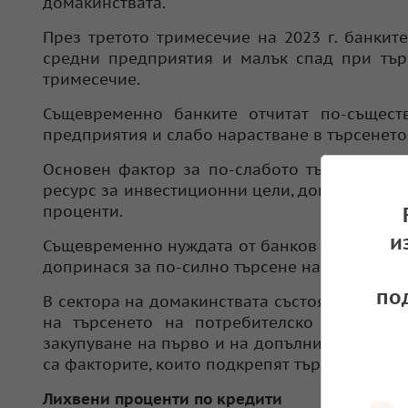
домакинствата.
През третото тримесечие на 2023 г. банкит
средни предприятия и малък спад при тър
тримесечие.
Същевременно банките отчитат по-същест
предприятия и слабо нарастване в търсенет
Основен фактор за по-слабото търсене на
ресурс за инвестиционни цели, докато срав
проценти.
и
Същевременно нуждата от банков ресурс за 
допринася за по-силно търсене на кредити 
по
В сектора на домакинствата състоянието на
на търсенето на потребителско финансир
закупуване на първо и на допълнително жили
са факторите, които подкрепят търсенето на
Лихвени проценти по кредити