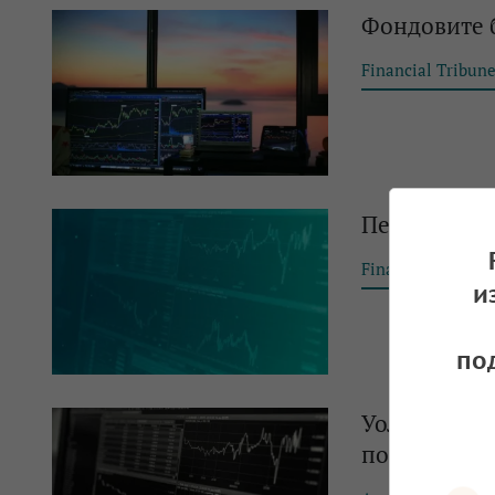
Фондовите б
Financial Tribun
Петролът за
Financial Tribun
и
по
Уолстрийт о
повишава л