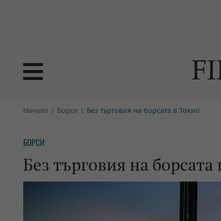
БОРСИ
Начало
Борси
Без търговия на борсата в Токио
ТЕХНОЛ
КРИПТО
АНАЛИЗ
БОРСИ
БАНКИ
МРЕЖАТ
Без търговия на борсата 
ПАРИТЕ
ИМОТИ
ЗАСТРАХОВАНЕ
АВТОМО
ЕНЕРГЕТИКА
МУЛТИМ