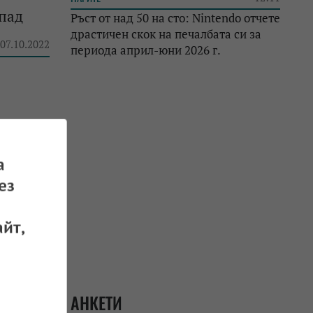
спад
Ръст от над 50 на сто: Nintendo отчете
драстичен скок на печалбата си за
 07.10.2022
периода април-юни 2026 г.
а
 07.10.2022
ез
йт,
к ще
АНКЕТИ