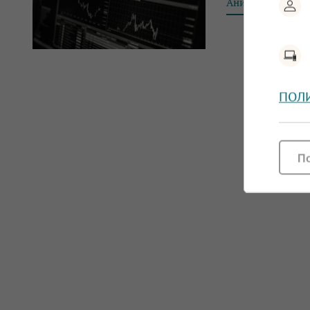
Аника Димитров
ПОЛ
П