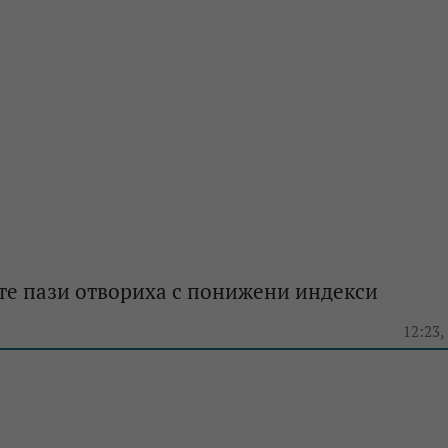
те пази отвориха с понижени индекси
e
12:23,