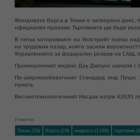
Фондовата борса в Токио е затворена днес, 
официален празник. Търговията ще бъде възо
В петък котировките на Уолстрийт поеха на
на трудовия пазар, който засили вероятност
Управлението за федерален резерв на САЩ, п
Промишленият индекс Дау Джоунс намаля с 630
По-широкообхватният Стандард енд Пуърс 5
пункта.
Високотехнологичният Насдак изтри 420,91 пун
Етикети:
Токио (30)
борса (29)
индекси (1180)
търговия (