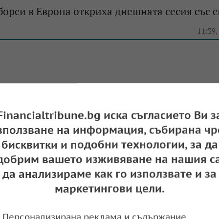
орси в Европа откриха днешната сесия със 
e
11:39,
почна да поскъпва
Financialtribune.bg иска съгласието Ви з
e
09:21,
зползване на информация, събирана чр
бисквитки и подобни технологии, за да
добрим вашето изживяване на нашия са
да анализираме как го използвате и за
твори със спад, зарди опасенията, че ФЕД па
маркетингови цели.
ихвите
Персонализирана реклама и съдържание,