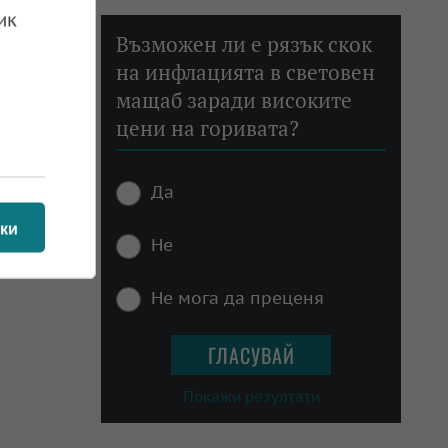
 06.10.2022
ик
Възможен ли е рязък скок
на инфлацията в световен
мащаб заради високите
цени на горивата?
Да
ки
Не
Не мога да преценя
Покажи резултати