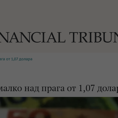
га от 1,07 долара
ОГИИ
За нас
Реклама
Ко
И
Част от Tribune Media Gr
А
малко над прага от 1,07 дола
БИЛИ
ЕДИЯ