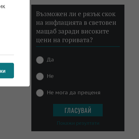
ик
 19.04.2024
Възможен ли е рязък скок
на инфлацията в световен
мащаб заради високите
цени на горивата?
Да
 18.04.2024
ки
Не
Не мога да преценя
Покажи резултати