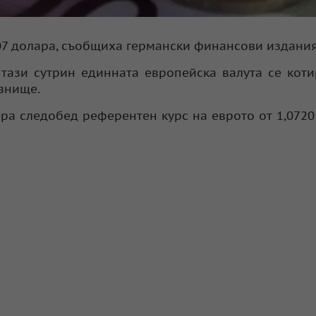
,07 долара, съобщиха германски финансови издания
тази сутрин единната европейска валута се кот
внище.
ра следобед референтен курс на еврото от 1,0720