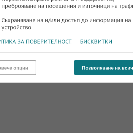
преброяване на посещения и източници на траф
e
09:57,
Съхраняване на и/или достъп до информация на
устройство
ИТИКА ЗА ПОВЕРИТЕЛНОСТ
БИСКВИТКИ
ва под 1,07 долара
e
09:21,
овече опции
Позволяване на всич