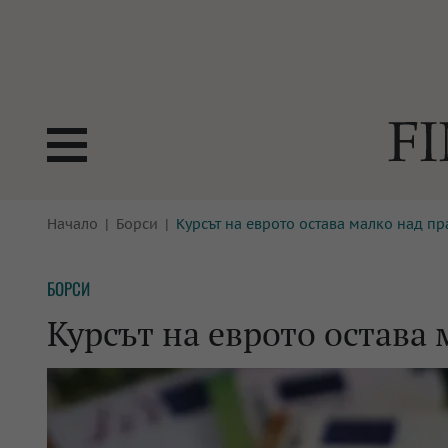
БОРСИ
Начало
Борси
Курсът на еврото остава малко над пра
ТЕХНОЛ
КРИПТО
АНАЛИЗ
БОРСИ
БАНКИ
МРЕЖАТ
Курсът на еврото остава 
ПАРИТЕ
ИМОТИ
ЗАСТРАХОВАНЕ
АВТОМО
ЕНЕРГЕТИКА
МУЛТИМ