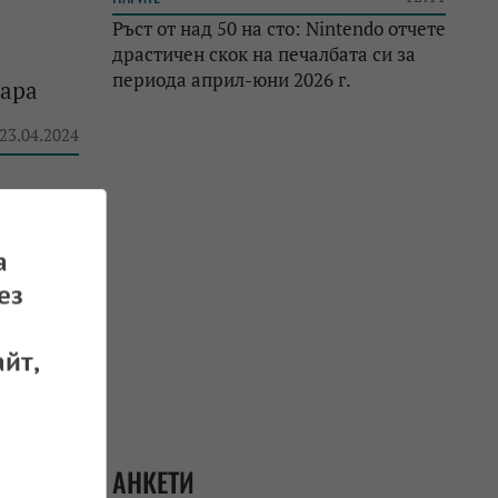
Ръст от над 50 на сто: Nintendo отчете
драстичен скок на печалбата си за
периода април-юни 2026 г.
лара
 23.04.2024
а
ез
 22.04.2024
йт,
АНКЕТИ