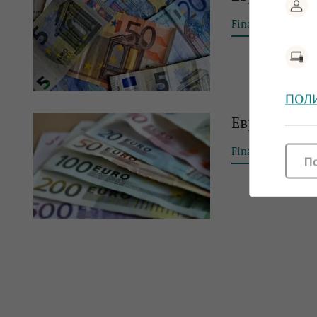
Financial Tribun
ПОЛ
Еврото оста
Financial Tribun
П