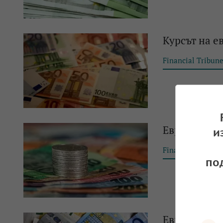
Курсът на е
Financial Tribun
Еврото запа
и
Financial Tribun
по
Еврото с м