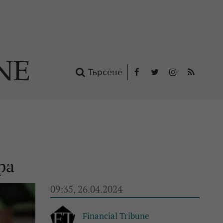
Търсене
Facebook
Twitter
Instagram
RSS
нтакти
oup
ра
09:35, 26.04.2024
Financial Tribune