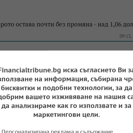
врото остава почти без промяна - над 1,06 до
e
09:13,
Financialtribune.bg иска съгласието Ви з
зва стабилен курс над 1,06 долара
зползване на информация, събирана чр
бисквитки и подобни технологии, за да
e
09:59,
добрим вашето изживяване на нашия са
да анализираме как го използвате и за
маркетингови цели.
инимален спад
Персонализирана реклама и съдържание,