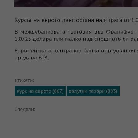
Курсът на еврото днес остана над прага от 1
В междубанковата търговия във Франкфурт 
1,0725 долара или малко над снощното си ра
Европейската централна банка определи вче
предава БТА.
Етикети:
курс на еврото (867)
валутни пазари (883)
Сподели: