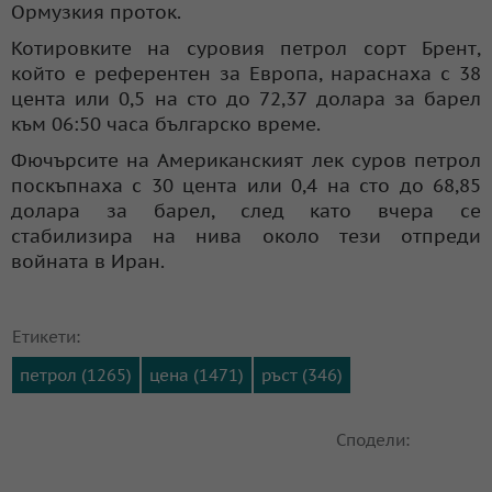
Ормузкия проток.
Котировките на суровия петрол сорт Брент,
който е референтен за Европа, нараснаха с 38
цента или 0,5 на сто до 72,37 долара за барел
към 06:50 часа българско време.
Фючърсите на Американският лек суров петрол
поскъпнаха с 30 цента или 0,4 на сто до 68,85
долара за барел, след като вчера се
стабилизира на нива около тези отпреди
войната в Иран.
Етикети:
петрол (1265)
цена (1471)
ръст (346)
Сподели: