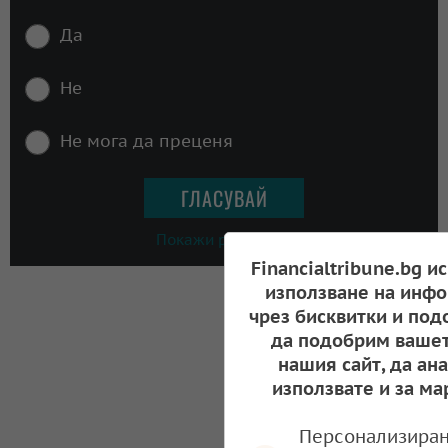
Да
Не
Не мога да преценя
Покажи резултати
Financialtribune.bg и
използване на инфо
чрез бисквитки и под
да подобрим вашет
нашия сайт, да ан
използвате и за ма
Персонализиран