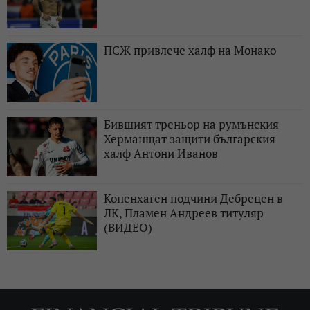
ПСЖ привлече халф на Монако
Бившият треньор на румънския
Херманщат защити българския
халф Антони Иванов
Копенхаген подчини Дебрецен в
ЛК, Пламен Андреев титуляр
(ВИДЕО)