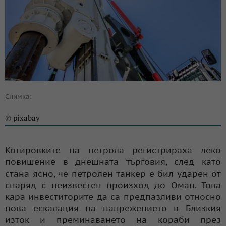
Снимка:
pixabay
©
Котировките на петрола регистрираха леко
повишение в днешната търговия, след като
стана ясно, че петролен танкер е бил ударен от
снаряд с неизвестен произход до Оман. Това
кара инвеститорите да са предпазливи относно
нова ескалация на напрежението в Близкия
изток и преминаването на кораби през