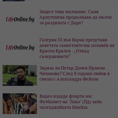
Защо е това мълчание: Саня
Армутлиева продължава да мълчи
за раздялата с Дара?
Галерия 33 във Варна представя
деветата самостоятелна изложба на
Красен Кралев - „Отвъд
съзерцанието“
Заряза ли Петър Дочев Ирмена
Чичикова? След 8 години любов я
смени с Александра Фейгин
Видео издаде флирта им:
Футболист на "Локо" (Пд) заби
чалгаджийката Ивайла