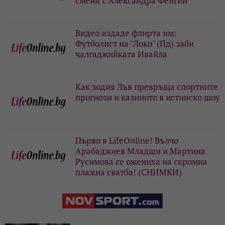
смени с Александра Фейгин
Видео издаде флирта им:
Футболист на "Локо" (Пд) заби
чалгаджийката Ивайла
Как зодия Лъв превръща спортните
прогнози и казиното в истинско шоу
Първо в LifeOnline! Вълчо
Арабаджиев Младши и Мартина
Русимова сe oжениха на скромна
плажна сватба! (СНИМКИ)