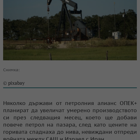
Снимка:
pixabay
©
Няколко държави от петролния алианс ОПЕК+
планират да увеличат умерено производството
си през следващия месец, което ще добави
повече петрол на пазара, след като цените на
горивата спаднаха до нива, невиждани отпреди
войната между САЩ и Израел с Иран.