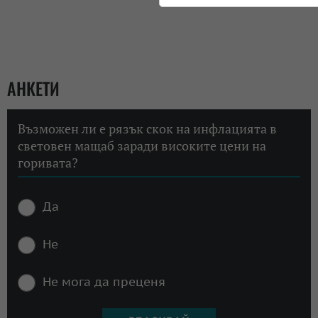
АНКЕТИ
Възможен ли е рязък скок на инфлацията в
световен мащаб заради високите цени на
горивата?
Да
Не
Не мога да преценя