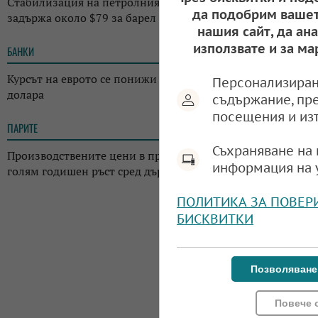
Стабилизация на петролния пазар: Сортът „Брент“ се
да подобрим вашет
задържа около $79 за барел
нашия сайт, да ан
използвате и за ма
БАНКИ
11:46
Курсът на еврото се понижи незначително спрямо
Персонализиран
долара
съдържание, пр
посещения и из
ПАРИТЕ
11:39
Съхраняване на 
Производствените цени в промишлеността у нас с най-
информация на 
голям годишен ръст сред държавите от ЕС
ПОЛИТИКА ЗА ПОВЕР
БИСКВИТКИ
Позволяване
Повече 