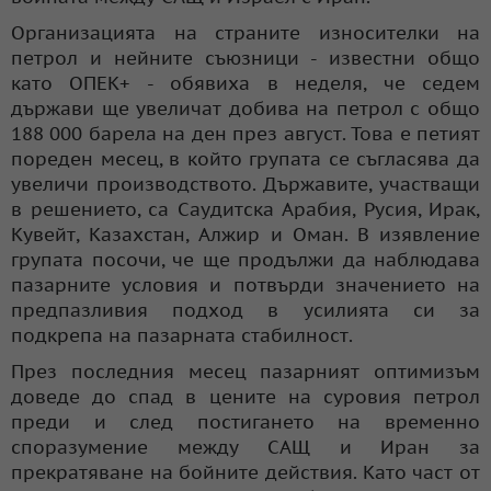
Организацията на страните износителки на
петрол и нейните съюзници - известни общо
като ОПЕК+ - обявиха в неделя, че седем
държави ще увеличат добива на петрол с общо
188 000 барела на ден през август. Това е петият
пореден месец, в който групата се съгласява да
увеличи производството. Държавите, участващи
в решението, са Саудитска Арабия, Русия, Ирак,
Кувейт, Казахстан, Алжир и Оман. В изявление
групата посочи, че ще продължи да наблюдава
пазарните условия и потвърди значението на
предпазливия подход в усилията си за
подкрепа на пазарната стабилност.
През последния месец пазарният оптимизъм
доведе до спад в цените на суровия петрол
преди и след постигането на временно
споразумение между САЩ и Иран за
прекратяване на бойните действия. Като част от