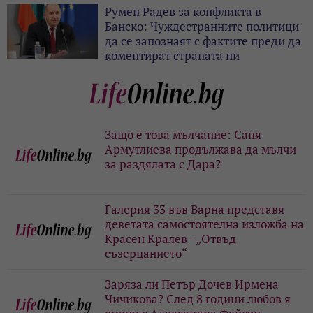
Румен Радев за конфликта в
Банско: Чуждестранните политици
да се запознаят с фактите преди да
коментират страната ни
Защо е това мълчание: Саня
Армутлиева продължава да мълчи
за раздялата с Дара?
Галерия 33 във Варна представя
деветата самостоятелна изложба на
Красен Кралев - „Отвъд
съзерцанието“
Заряза ли Петър Дочев Ирмена
Чичикова? След 8 години любов я