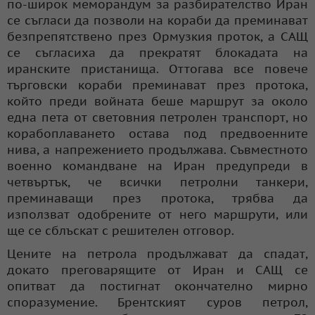
по-широк меморандум за разбирателство Иран
се съгласи да позволи на кораби да преминават
безпрепятствено през Ормузкия проток, а САЩ
се съгласиха да прекратят блокадата на
иранските пристанища. Оттогава все повече
търговски кораби преминават през протока,
който преди войната беше маршрут за около
една пета от световния петролен транспорт, но
корабоплаването остава под предвоенните
нива, а напрежението продължава. Съвместното
военно командване на Иран предупреди в
четвъртък, че всички петролни танкери,
преминаващи през протока, трябва да
използват одобрените от него маршрути, или
ще се сблъскат с решителен отговор.
Цените на петрола продължават да спадат,
докато преговарящите от Иран и САЩ се
опитват да постигнат окончателно мирно
споразумение. Брентският суров петрол,