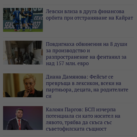
Левски влиза в друга финансова
орбита при отстраняване на Кайрат
Повдигнаха обвинения на 8 души
за производство и
разпространение на фентанил за
над 157 млн. евро
Диана Дамянова: Фейсът се
превръща в лексикон, всеки на
партньора, децата, на родителите
си
Калоян Паргов: БСП изчерпа
потенциала си като носител на
лявото, трябва да скъса със
съветофилската същност