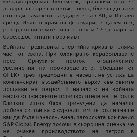
международният бенчмарк, приключи под 72
долара за барел в петък - цена, близка до тази
отпреди началото на ударите на САЩ и Израел
срещу Иран в края на февруари, и далеч под
рекордно високите нива от почти 120 долара за
барел, достигнати през март.
Войната предизвика енергийна криза в голяма
част от света. При блокирано корабоплаване
през Ормузкия проток ограничените
увеличения на производството, обещани от
ОПЕК+ през предходните месеци, не успяха да
компенсират въздействието върху световните
доставки на петрол. В началото на войната
много от основните производители на петрол в
Близкия изток бяха принудени да намалят
добива си, тъй като суровият им петрол нямаше
как да бъде изнасян. Анализаторската компания
S&P Global Energy посочи в скорошна оценка, че
не очаква производството на петрол в