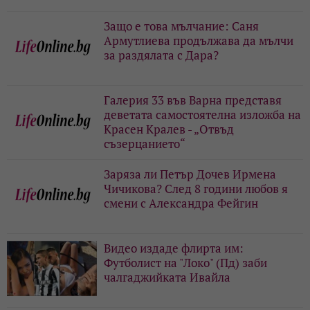
Защо е това мълчание: Саня
Армутлиева продължава да мълчи
за раздялата с Дара?
Галерия 33 във Варна представя
деветата самостоятелна изложба на
Красен Кралев - „Отвъд
съзерцанието“
Заряза ли Петър Дочев Ирмена
Чичикова? След 8 години любов я
смени с Александра Фейгин
Видео издаде флирта им:
Футболист на "Локо" (Пд) заби
чалгаджийката Ивайла