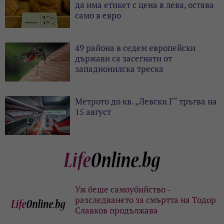
да има етикет с цена в лева, остава
само в евро
49 района в седем европейски
държави са засегнати от
западнонилска треска
Метрото до кв. „Левски Г“ тръгва на
15 август
Уж беше самоубийство -
разследването за смъртта на Тодор
Славков продължава