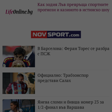
Как зодия Лъв превръща спортните
прогнози и казиното в истинско шоу
В Барселона: Феран Торес се разбра
с ПСЖ
Официално: Трабзонспор
представи Салах
Янева сломи и бивша номер 23 за
1/2-финал във Варшава