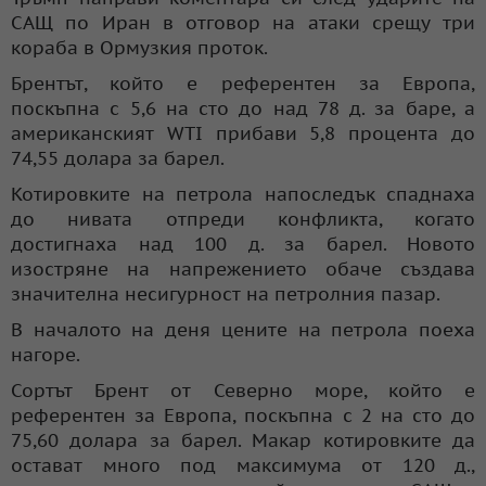
САЩ по Иран в отговор на атаки срещу три
кораба в Ормузкия проток.
Брентът, който е референтен за Европа,
поскъпна с 5,6 на сто до над 78 д. за баре, а
американският WTI прибави 5,8 процента до
74,55 долара за барел.
Котировките на петрола напоследък спаднаха
до нивата отпреди конфликта, когато
достигнаха над 100 д. за барел. Новото
изостряне на напрежението обаче създава
значителна несигурност на петролния пазар.
В началото на деня цените на петрола поеха
нагоре.
Сортът Брент от Северно море, който е
референтен за Европа, поскъпна с 2 на сто до
75,60 долара за барел. Макар котировките да
остават много под максимума от 120 д.,