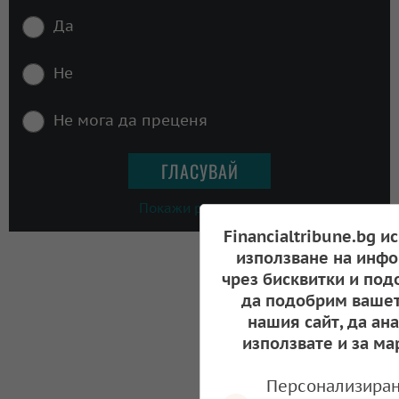
Да
Не
Не мога да преценя
Покажи резултати
Financialtribune.bg и
използване на инфо
чрез бисквитки и под
да подобрим вашет
нашия сайт, да ан
използвате и за ма
Персонализиран