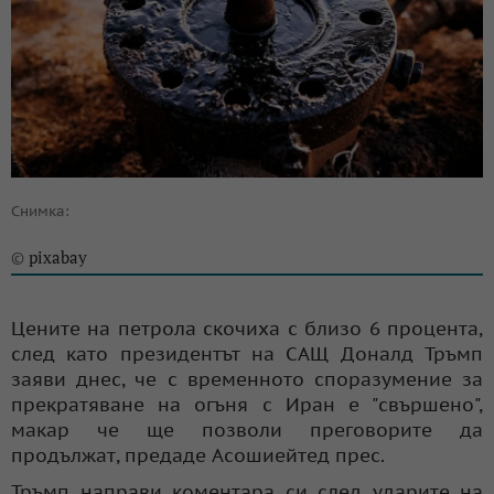
Снимка:
pixabay
©
Цените на петрола скочиха с близо 6 процента,
след като президентът на САЩ Доналд Тръмп
заяви днес, че с временното споразумение за
прекратяване на огъня с Иран е "свършено",
макар че ще позволи преговорите да
продължат, предаде Асошиейтед прес.
Тръмп направи коментара си след ударите на