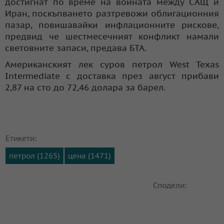
достигнат по време на войната между САЩ и
Иран, поскъпването разтревожи облигационния
пазар, повишавайки инфлационните рискове,
предвид че шестмесечният конфликт намали
световните запаси, предава БТА.
Американският лек суров петрол West Texas
Intermediate с доставка през август прибави
2,87 на сто до 72,46 долара за барел.
Етикети:
петрол (1265)
цена (1471)
Сподели: