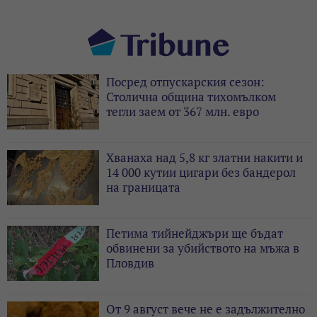
Посред отпускарския сезон:
Столична община тихомълком
тегли заем от 367 млн. евро
Хванаха над 5,8 кг златни накити и
14 000 кутии цигари без бандерол
на границата
Петима тийнейджъри ще бъдат
обвинени за убийството на мъжа в
Пловдив
От 9 август вече не е задължително