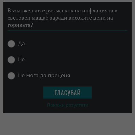
Възможен ли е рязък скок на инфлацията в
световен мащаб заради високите цени на
горивата?
Да
Не
Не мога да преценя
Покажи резултати