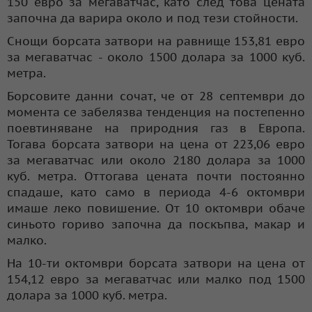
150 евро за мегаватчас, като след това цената
започна да варира около и под тези стойности.
Снощи борсата затвори на равнище 153,81 евро
за мегаватчас - около 1500 долара за 1000 куб.
метра.
Борсовите данни сочат, че от 28 септември до
момента се забелязва тенденция на постепенно
поевтиняване на природния газ в Европа.
Тогава борсата затвори на цена от 223,06 евро
за мегаватчас или около 2180 долара за 1000
куб. метра. Оттогава цената почти постоянно
спадаше, като само в периода 4-6 октомври
имаше леко повишение. От 10 октомври обаче
синьото гориво започна да поскъпва, макар и
малко.
На 10-ти октомври борсата затвори на цена от
154,12 евро за мегаватчас или малко под 1500
долара за 1000 куб. метра.