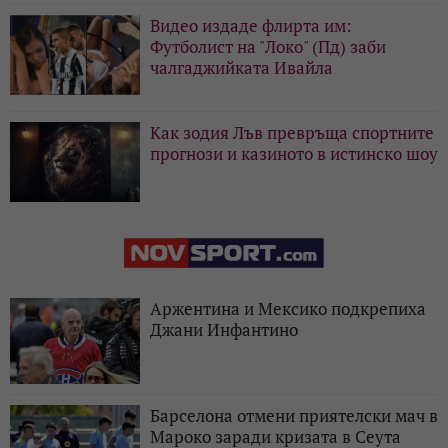
Видео издаде флирта им:
Футболист на "Локо" (Пд) заби
чалгаджийката Ивайла
Как зодия Лъв превръща спортните
прогнози и казиното в истинско шоу
Аржентина и Мексико подкрепиха
Джани Инфантино
Барселона отмени приятелски мач в
Мароко заради кризата в Сеута