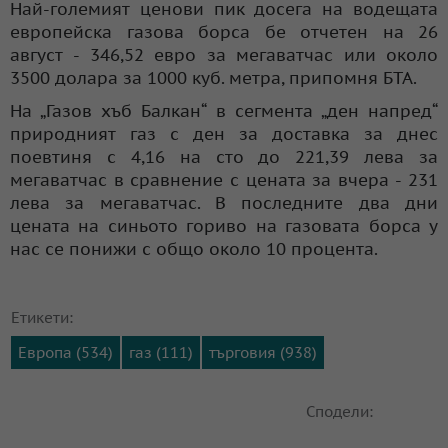
Най-големият ценови пик досега на водещата
европейска газова борса бе отчетен на 26
август - 346,52 евро за мегаватчас или около
3500 долара за 1000 куб. метра, припомня БТА.
На „Газов хъб Балкан“ в сегмента „ден напред“
природният газ с ден за доставка за днес
поевтиня с 4,16 на сто до 221,39 лева за
мегаватчас в сравнение с цената за вчера - 231
лева за мегаватчас. В последните два дни
цената на синьото гориво на газовата борса у
нас се понижи с общо около 10 процента.
Етикети:
Европа (534)
газ (111)
търговия (938)
Сподели: