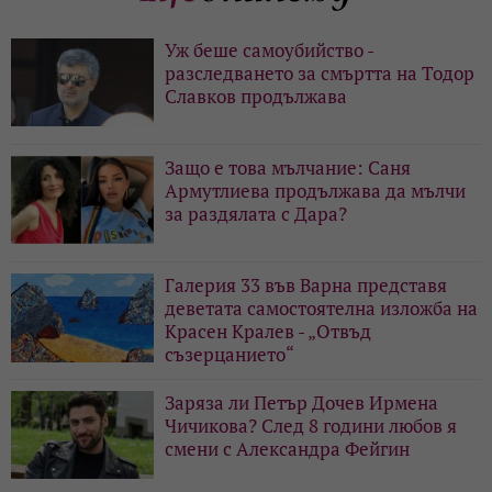
Уж беше самоубийство -
разследването за смъртта на Тодор
Славков продължава
Защо е това мълчание: Саня
Армутлиева продължава да мълчи
за раздялата с Дара?
Галерия 33 във Варна представя
деветата самостоятелна изложба на
Красен Кралев - „Отвъд
съзерцанието“
Заряза ли Петър Дочев Ирмена
Чичикова? След 8 години любов я
смени с Александра Фейгин