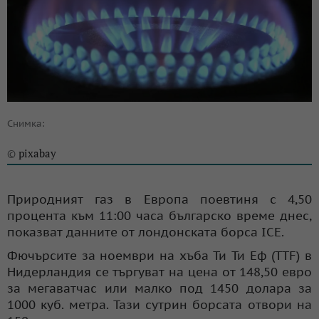
Снимка:
pixabay
©
Природният газ в Европа поевтиня с 4,50
процента към 11:00 часа българско време днес,
показват данните от лондонската борса ICE.
Фючърсите за ноември на хъба Ти Ти Еф (TTF) в
Нидерландия се търгуват на цена от 148,50 евро
за мегаватчас или малко под 1450 долара за
1000 куб. метра. Тази сутрин борсата отвори на