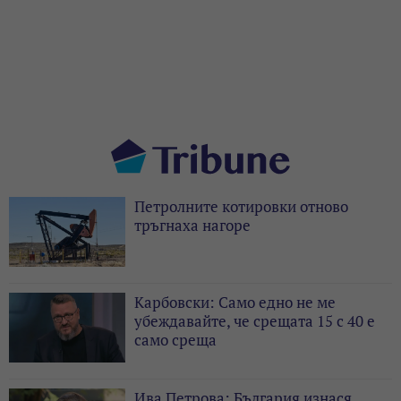
Петролните котировки отново
тръгнаха нагоре
Карбовски: Само едно не ме
убеждавайте, че срещата 15 с 40 е
само среща
Ива Петрова: България изнася