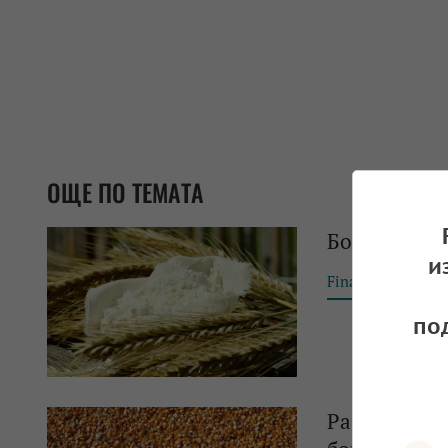
ОЩЕ ПО ТЕМАТА
Борсовите ц
и
Financial Tribun
по
Разнопосочн