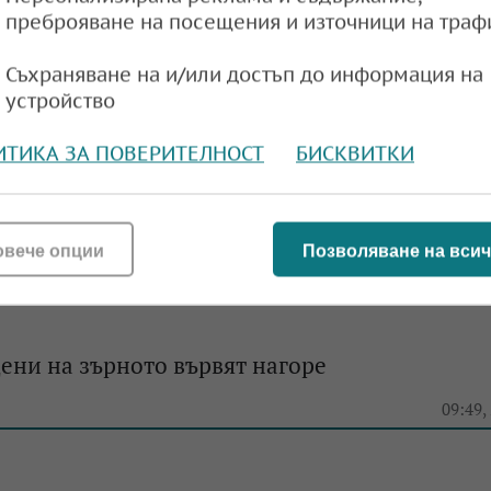
преброяване на посещения и източници на траф
e
09:42,
Съхраняване на и/или достъп до информация на
устройство
ИТИКА ЗА ПОВЕРИТЕЛНОСТ
БИСКВИТКИ
ърнените култури на световните борси реаги
 на петрола
e
13:58,
овече опции
Позволяване на всич
ени на зърното вървят нагоре
e
09:49,