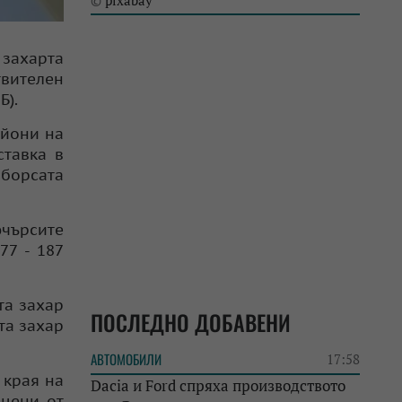
pixabay
©
 захарта
твителен
СБ).
айони на
ставка в
 борсата
ючърсите
77 - 187
та захар
ПОСЛЕДНО ДОБАВЕНИ
та захар
АВТОМОБИЛИ
17:58
 края на
Dacia и Ford спряха производството
 цени от