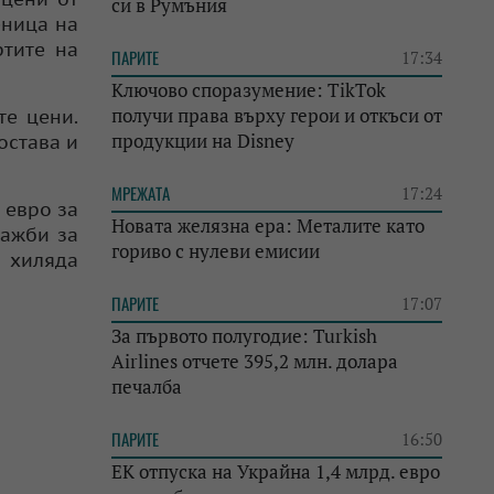
си в Румъния
еница на
ртите на
ПАРИТЕ
17:34
Ключово споразумение: TikTok
получи права върху герои и откъси от
те цени.
продукции на Disney
остава и
МРЕЖАТА
17:24
 евро за
Новата желязна ера: Металите като
дажби за
гориво с нулеви емисии
а хиляда
ПАРИТЕ
17:07
За първото полугодие: Turkish
Airlines отчете 395,2 млн. долара
печалба
ПАРИТЕ
16:50
ЕК отпуска на Украйна 1,4 млрд. евро