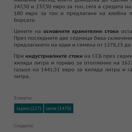
247,50 и 237,50 евро за тон, сега в средата
180 евро за тон и предлагане на хлебна п
борсата.
Цените на
основните хранителни стоки
ост
През последните две седмици бяха сключени
предлагането на ядки и семена от 1278,23 до 
При
индустриалните стоки
на ССБ през седми
хиляда литра и гориво за отопление на 162
газьол на 1441,51 евро за хиляда литра и г
литра.
Етикети:
зърно (227)
цена (1470)
Сподели: