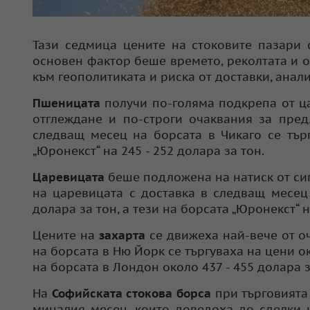
Тази седмица цените на стоковите пазари 
основен фактор беше времето, реколтата и о
към геополитиката и риска от доставки, анал
Пшеницата
получи по-голяма подкрепа от ц
отглеждане и по-строги очаквания за пред
следващ месец на борсата в Чикаго се търг
„Юронекст“ на 245 - 252 долара за тон.
Царевицата
беше подложена на натиск от си
на царевицата с доставка в следващ месец 
долара за тон, а тези на борсата „Юронекст“ н
Цените на
захарта
се движеха най-вече от о
на борсата в Ню Йорк се търгуваха на цени ок
на борсата в Лондон около 437 - 455 долара з
На
Софийската стокова борса
при търговията 
миналия месец, които доведоха до сделки 