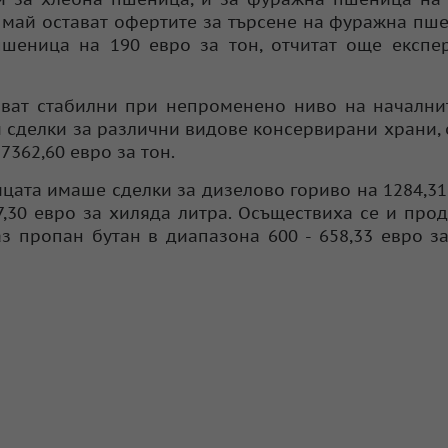
 на май остават офертите за търсене на фуражна пш
шеница на 190 евро за тон, отчитат още експе
ават стабилни при непроменено ниво на начални
 сделки за различни видове консервирани храни, 
7362,60 евро за тон.
цата имаше сделки за дизелово гориво на 1284,31
7,30 евро за хиляда литра. Осъществиха се и про
аз пропан бутан в диапазона 600 - 658,33 евро з