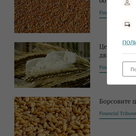
борси
Financial Tribun
ПОЛ
Цените на з
движенията
Financial Tribun
П
Борсовите ц
Financial Tribun