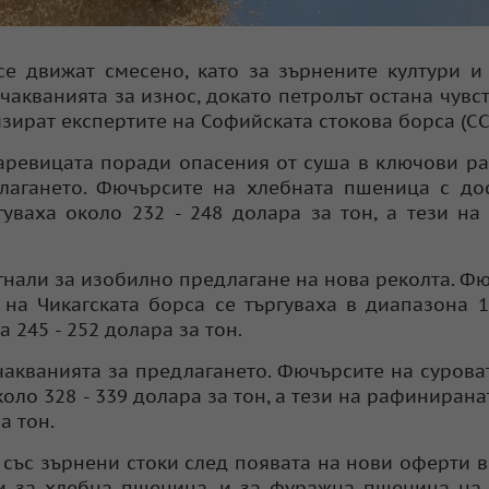
се движат смесено, като за зърнените култури и
чакванията за износ, докато петролът остана чувс
изират експертите на Софийската стокова борса (С
аревицата поради опасения от суша в ключови р
лагането. Фючърсите на хлебната пшеница с до
уваха около 232 - 248 долара за тон, а тези на
гнали за изобилно предлагане на нова реколта. Ф
на Чикагската борса се търгуваха в диапазона 1
а 245 - 252 долара за тон.
чакванията за предлагането. Фючърсите на сурова
оло 328 - 339 долара за тон, а тези на рафинирана
а тон.
със зърнени стоки след появата на нови оферти в
и за хлебна пшеница, и за фуражна пшеница на