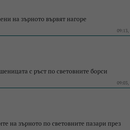
ени на зърното вървят нагоре
e
09:13,
шеницата с ръст по световните борси
e
09:03,
ите на зърното по световните пазари през