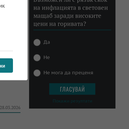
ик
на инфлацията в световен
 18.04.2026
мащаб заради високите
цени на горивата?
Да
раха на
Не
 11.04.2026
ки
Не мога да преценя
Покажи резултати
 28.03.2026