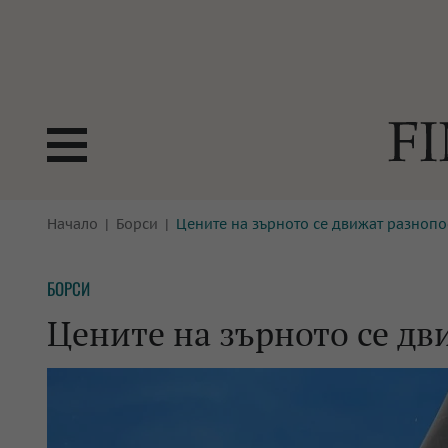
БОРСИ
Начало
Борси
Цените на зърното се движат разноп
ТЕХНОЛ
КРИПТО
АНАЛИЗ
БОРСИ
БАНКИ
МРЕЖАТ
Цените на зърното се д
ПАРИТЕ
ИМОТИ
ЗАСТРАХОВАНЕ
АВТОМО
ЕНЕРГЕТИКА
МУЛТИМ