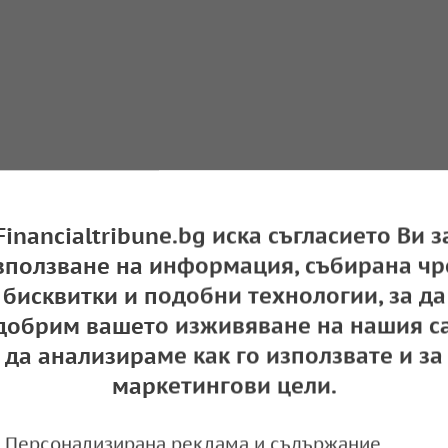
Financialtribune.bg иска съгласието Ви з
ени на зърното се движиха нагоре
зползване на информация, събирана чр
e
10:04,
бисквитки и подобни технологии, за да
добрим вашето изживяване на нашия са
да анализираме как го използвате и за
маркетингови цели.
о движение на цените на зърното по свето
Персонализирана реклама и съдържание,