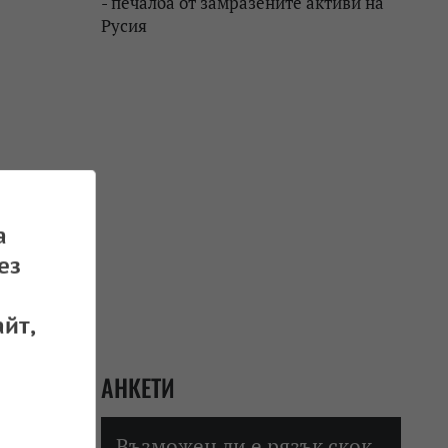
- печалба от замразените активи на
Русия
а
ез
 02.05.2026
йт,
АНКЕТИ
вните
Възможен ли е рязък скок