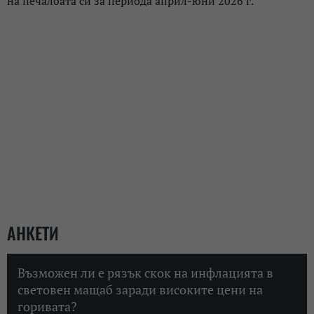
на печалбата си за периода април-юни 2026 г.
АНКЕТИ
Възможен ли е рязък скок на инфлацията в
световен мащаб заради високите цени на
горивата?