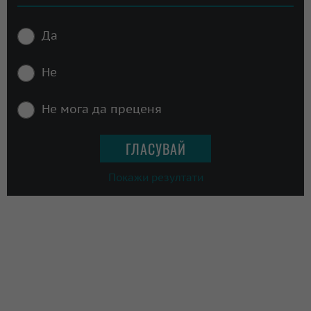
Да
Не
Не мога да преценя
Покажи резултати