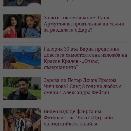
Защо е това мълчание: Саня
Армутлиева продължава да мълчи
за раздялата с Дара?
Галерия 33 във Варна представя
деветата самостоятелна изложба на
Красен Кралев - „Отвъд
съзерцанието“
Заряза ли Петър Дочев Ирмена
Чичикова? След 8 години любов я
смени с Александра Фейгин
Видео издаде флирта им:
Футболист на "Локо" (Пд) заби
чалгаджийката Ивайла