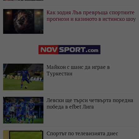
Как зодия Лъв превръща спортните
прогнози и казиното в истинско шоу
Майкон с шанс да играе в
Туркестан
Левски ще търси четвърта поредна
победа в efbet Лига
Спортът по телевизията днес