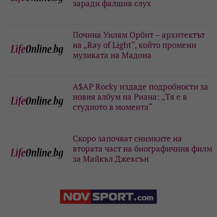
заради фалшив слух
Почина Уилям Орбит – архитектът
на „Ray of Light“, който промени
музиката на Мадона
A$AP Rocky издаде подробности за
новия албум на Риана: „Тя е в
студиото в момента“
Скоро започват снимките на
втората част на биографичния филм
за Майкъл Джексън