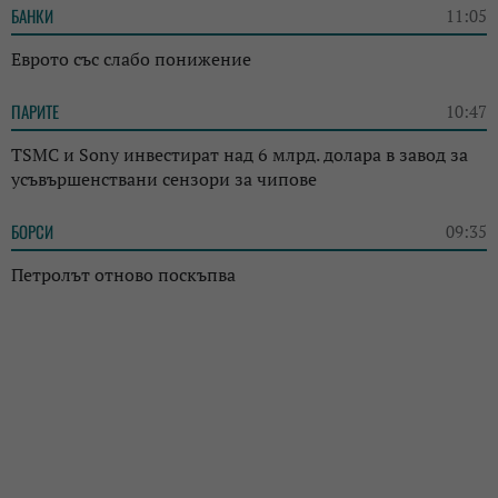
БАНКИ
11:05
Еврото със слабо понижение
ПАРИТЕ
10:47
TSMC и Sony инвестират над 6 млрд. долара в завод за
усъвършенствани сензори за чипове
БОРСИ
09:35
Петролът отново поскъпва