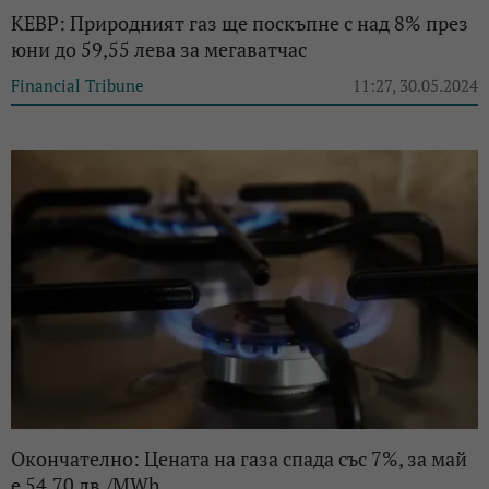
КЕВР: Природният газ ще поскъпне с над 8% през
юни до 59,55 лева за мегаватчас
Financial Tribune
11:27, 30.05.2024
Окончателно: Цената на газа спада със 7%, за май
е 54,70 лв./MWh