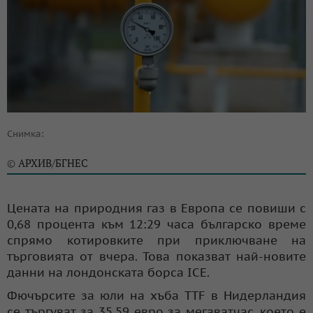
Снимка:
АРХИВ/БГНЕС
©
Цената на природния газ в Европа се повиши с
0,68 процента към 12:29 часа българско време
спрямо котировките при приключване на
търговията от вчера. Това показват най-новите
данни на лондонската борса ICE.
Фючърсите за юли на хъба TTF в Нидерландия
се търгуват за 35,59 евро за мегаватчас, което е