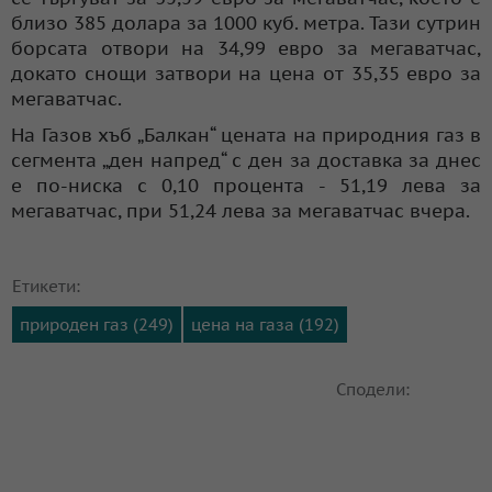
близо 385 долара за 1000 куб. метра. Тази сутрин
борсата отвори на 34,99 евро за мегаватчас,
докато снощи затвори на цена от 35,35 евро за
мегаватчас.
На Газов хъб „Балкан“ цената на природния газ в
сегмента „ден напред“ с ден за доставка за днес
е по-ниска с 0,10 процента - 51,19 лева за
мегаватчас, при 51,24 лева за мегаватчас вчера.
Етикети:
природен газ (249)
цена на газа (192)
Сподели: