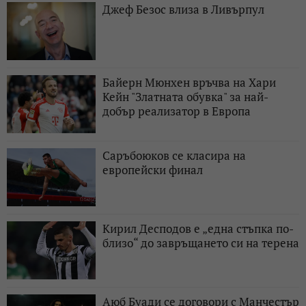
Джеф Безос влиза в Ливърпул
Байерн Мюнхен връчва на Хари
Кейн "Златната обувка" за най-
добър реализатор в Европа
Саръбоюков се класира на
европейски финал
Кирил Десподов e „една стъпка по-
близо“ до завръщането си на терена
Аюб Буади се договори с Манчестър