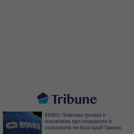
ЕМКО: Човешка грешка е
изключена при инцидента в
складовата ни база край Трявна