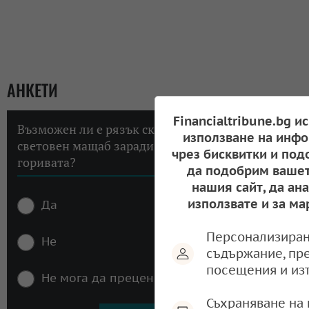
АНКЕТИ
Financialtribune.bg и
Възможен ли е рязък скок на инфлацията в
използване на инфо
световен мащаб заради високите цени на
чрез бисквитки и под
горивата?
да подобрим вашет
нашия сайт, да ан
използвате и за ма
Да
Персонализиран
Не
съдържание, пр
посещения и из
Не мога да преценя
Съхраняване на 