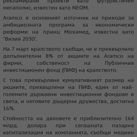
рекламирани проекти като футуристичен
мегаполис, известен като NEOM.
Aramco е основният източник на приходи за
амбициозната програма за икономически
реформи на принц Мохамед, известна като
"Визия 2030".
На 7 март кралството съобщи, че е прехвърлило
допълнителни 8% от акциите на Aramco на
фирми, собственост на Публичния
инвестиционен фонд (ПИФ) на кралството.
С това прехвърляне кумулативният размер на
акциите, прехвърлени на ПИФ, един от най-
големите държавни инвестиционни фондове в
света, и неговите дъщерни дружества, достигна
16%.
Стойността на дяловете е приблизително 164
млрд. долара при сегашната пазарна
капитализация на компанията, съобщи медиен