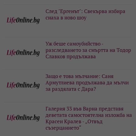
След "Ергенът": Свекърва избира
снаха в ново шоу
Уж беше самоубийство -
разследването за смъртта на Тодор
Славков продължава
Защо е това мълчание: Саня
Армутлиева продължава да мълчи
за раздялата с Дара?
Галерия 33 във Варна представя
деветата самостоятелна изложба на
Красен Кралев - „Отвъд
съзерцанието“