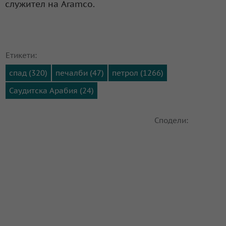
служител на Aramco.
Етикети:
спад (320)
печалби (47)
петрол (1266)
Саудитска Арабия (24)
Сподели: