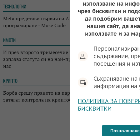
използване на инфо
ТЕХНОЛОГИИ
14:38
чрез бисквитки и под
да подобрим вашет
Meta представи първия си AI инструмент за
програмиране - Muse Code
нашия сайт, да ан
използвате и за ма
ИМОТИ
13:14
Персонализиран
И през второто тримесечие на годината: Къщата
съдържание, пр
запазва статута си на най-предпочитаното жилище у
посещения и из
нас
Съхраняване на 
КРИПТО
13:02
информация на 
Борба срещу прането на пари: Регулаторите в Япония
затягат контрола на криптоборсите в страната
ПОЛИТИКА ЗА ПОВЕР
БИСКВИТКИ
Позволяване