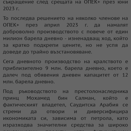
съкращение след срещата на ОПЕК+ през юни
2023 г.
То последва решението на няколко членове на
ОПЕК+ през април 2023 г. да намалят
доброволно производството с повече от един
милион барела дневно - изненадващ ход, който
за кратко подкрепи цените, но не успя да
доведе до трайно възстановяване.
Сега дневното производство на кралството е
приблизително 9 млн. барела дневно, което е
далеч под обявения дневен капацитет от 12
млн. барела дневно.
Под ръководството на престолонаследника
принц Мохамед бин Салман, който е
фактическият владетел, Саудитска Арабия се
стреми да отвори и диверсифицира
икономиката си, зависима от петрола, като
изразходва значителни средства за широко