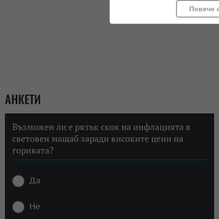
Повече 
АНКЕТИ
Възможен ли е рязък скок на инфлацията в
световен мащаб заради високите цени на
горивата?
Да
Не