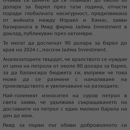
долара за барел през тази година, отчасти
поради глобалната несигурност, предизвикана
от войната между Израел и Хамас, заяви
базираната в Рияд фирма Jadwa Investment в
доклад, публикуван през октомври.
Те могат да достигнат 90 долара за барел до
края на 2024 г., посочи Jadwa Investment.
Анализаторите твърдят, че кралството се нуждае
от цена на петрола от около 80 долара за барел,
за да балансира бюджета си, въпреки че това
може да се размине с намаляване на
производството и увеличаване на разходите.
Най-големият износител на суров петрол в
света заяви, че удължава съкращаването на
доставките на петрол с един милион барела на
ден до юни.
Рияд за първи път обяви доброволното си