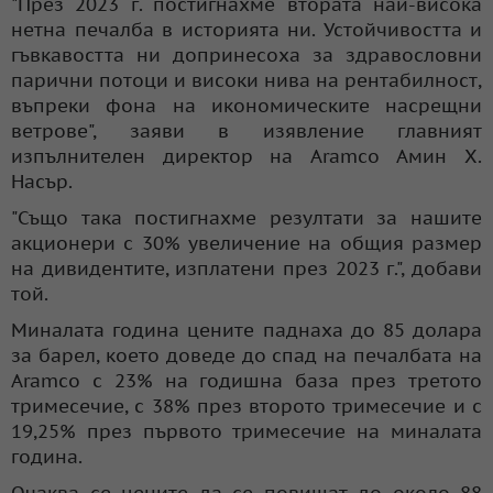
"През 2023 г. постигнахме втората най-висока
нетна печалба в историята ни. Устойчивостта и
гъвкавостта ни допринесоха за здравословни
парични потоци и високи нива на рентабилност,
въпреки фона на икономическите насрещни
ветрове", заяви в изявление главният
изпълнителен директор на Aramco Амин Х.
Насър.
"Също така постигнахме резултати за нашите
акционери с 30% увеличение на общия размер
на дивидентите, изплатени през 2023 г.", добави
той.
Миналата година цените паднаха до 85 долара
за барел, което доведе до спад на печалбата на
Aramco с 23% на годишна база през третото
тримесечие, с 38% през второто тримесечие и с
19,25% през първото тримесечие на миналата
година.
Очаква се цените да се повишат до около 88