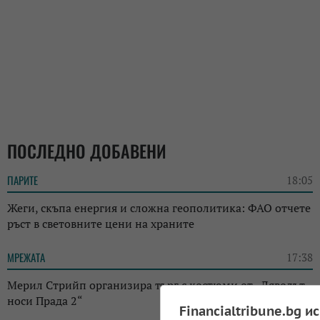
ПОСЛЕДНО ДОБАВЕНИ
ПАРИТЕ
18:05
Жеги, скъпа енергия и сложна геополитика: ФАО отчете
ръст в световните цени на храните
МРЕЖАТА
17:38
Мерил Стрийп организира търг с костюми от „Дяволът
носи Прада 2“
Financialtribune.bg и