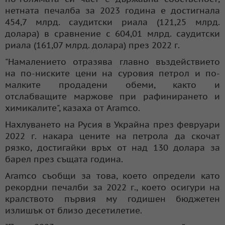
нетната печалба за 2023 година е достигнала
454,7 млрд. саудитски риала (121,25 млрд.
долара) в сравнение с 604,01 млрд. саудитски
риала (161,07 млрд. долара) през 2022 г.
"Намалението отразява главно въздействието
на по-ниските цени на суровия петрол и по-
малките продадени обеми, както и
отслабващите маржове при рафинирането и
химикалите", казаха от Aramco.
Нахлуването на Русия в Украйна през февруари
2022 г. накара цените на петрола да скочат
рязко, достигайки връх от над 130 долара за
барел през същата година.
Aramco съобщи за това, което определи като
рекордни печалби за 2022 г., което осигури на
кралството първия му годишен бюджетен
излишък от близо десетилетие.