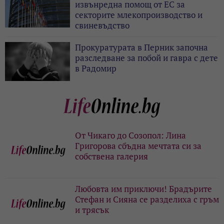
извънредна помощ от ЕС за
секторите млекопроизводство и
свиневъдство
Прокуратурата в Перник започна
разследване за побой и гавра с дете
в Радомир
От Чикаго до Созопол: Лина
Григорова сбъдна мечтата си за
собствена галерия
Любовта им приключи! Брадърите
Стефан и Сияна се разделиха с гръм
и трясък