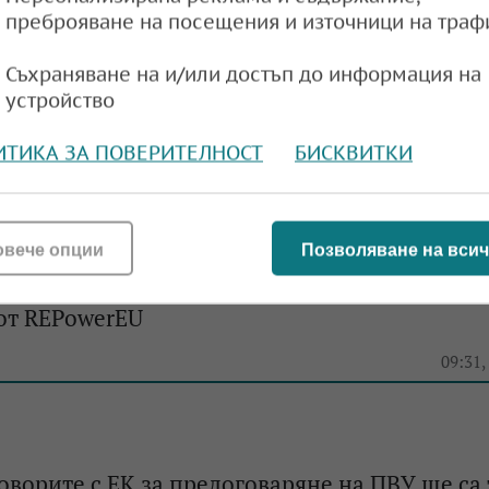
преброяване на посещения и източници на траф
Съхраняване на и/или достъп до информация на
Пулев: Директните турски инвестиции в Бъл
устройство
1 млрд. евро
ИТИКА ЗА ПОВЕРИТЕЛНОСТ
БИСКВИТКИ
13:14,
овече опции
Позволяване на всич
Пулев: В ПВУ ще внесем и процедура, която 
от REPowerEU
09:31,
оворите с ЕК за предоговаряне на ПВУ ще са