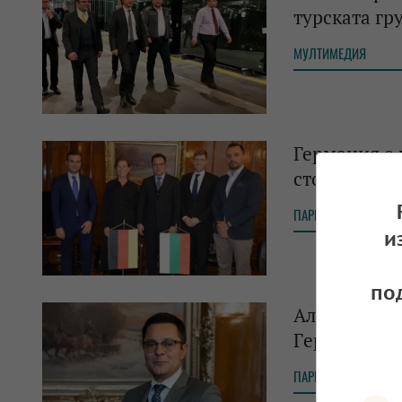
турската г
МУЛТИМЕДИЯ
Германия е 
стокообменъ
ПАРИТЕ
и
по
Александър 
Гepмaния дo
ПАРИТЕ