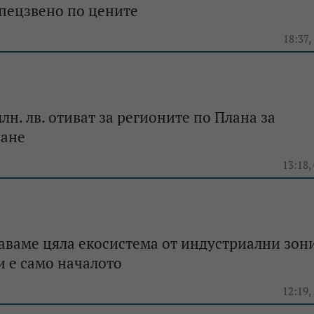
пецзвено по цените
18:37,
лн. лв. отиват за регионите по Плана за
ване
13:18,
аваме цяла екосистема от индустриални зони
 e само началото
12:19,