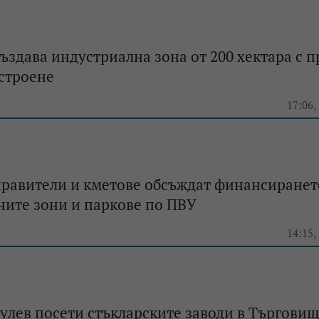
ъздава индустриална зона от 200 хектара с 
строене
17:06,
правители и кметове обсъждат финансиранет
ните зони и паркове по ПВУ
14:15,
лев посети стъкларските заводи в Търговищ