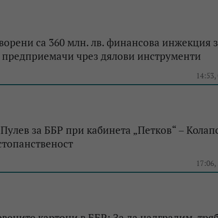
ворени са 360 млн. лв. финансова инжекция 
е предприемачи чрез дялови инструменти
14:53,
Пулев за ББР при кабинета „Петков“ – Колап
стопанственост
17:06,
рвените картони в ББР: За да надградим, тря