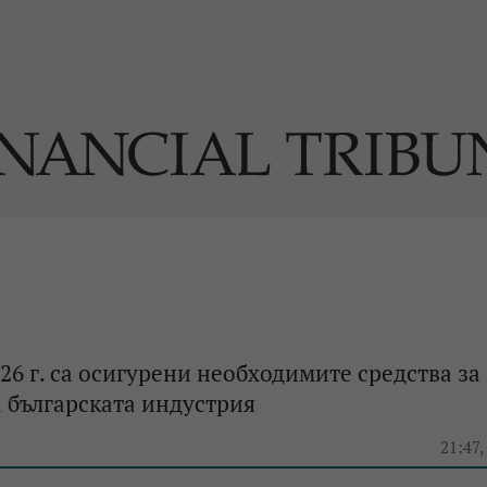
ОГИИ
За нас
Реклама
Ко
И
Част от Tribune Media Gr
А
026 г. са осигурени необходимите средства за
 българската индустрия
БИЛИ
21:47,
ЕДИЯ