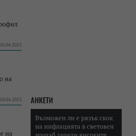
профил
 10.04.2023
о на
АНКЕТИ
 10.04.2023
Възможен ли е рязък скок
на инфлацията в световен
е на
мащаб заради високите