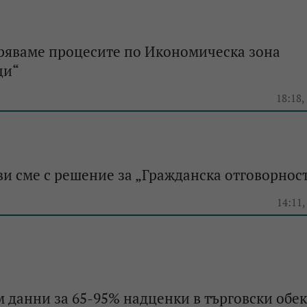
оряваме процесите по Икономическа зона
ци“
18:18,
ви сме с решение за „Гражданска отговорнос
14:11,
 данни за 65-95% надценки в търговски обек