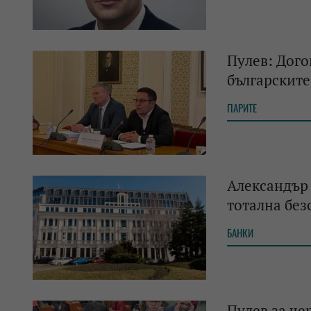
Пулев: Дого
българскит
ПАРИТЕ
Александър 
тотална без
БАНКИ
Пулев за че