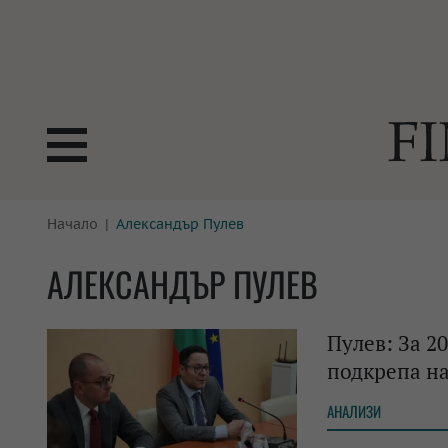
БОРСИ
Начало
Александър Пулев
ТЕХНОЛ
КРИПТО
АНАЛИЗ
АЛЕКСАНДЪР ПУЛЕВ
БАНКИ
МРЕЖАТ
Пулев: За 2
ПАРИТЕ
ИМОТИ
подкрепа на
ЗАСТРАХОВАНЕ
АВТОМО
АНАЛИЗИ
ЕНЕРГЕТИКА
МУЛТИМ