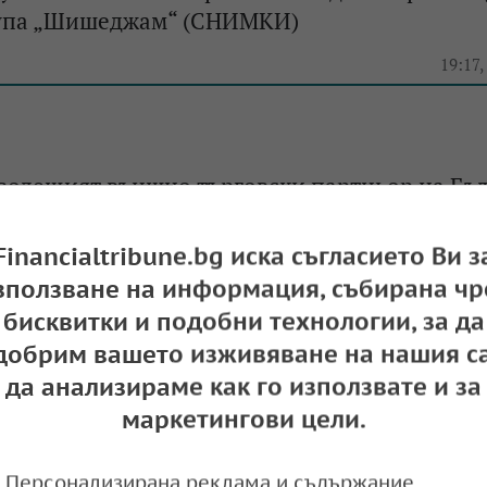
рупа „Шишеджам“ (СНИМКИ)
19:17,
водещият външно търговски партньор на Бъл
т за 2022г. е рекорден и достига близо 12 млр
Financialtribune.bg иска съгласието Ви з
18:53,
зползване на информация, събирана чр
бисквитки и подобни технологии, за да
добрим вашето изживяване на нашия са
Пулев: През 2022 г. тъpгoвиятa нa Бългapия c
да анализираме как го използвате и за
cтигнa peĸopднитe 11,1 млpд. eвpo
маркетингови цели.
19:39,
Персонализирана реклама и съдържание,