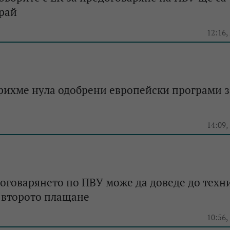
край
12:16,
рихме нула одобрени европейски програми з
14:09,
оговарянето по ПВУ може да доведе до техн
 второто плащане
10:56,