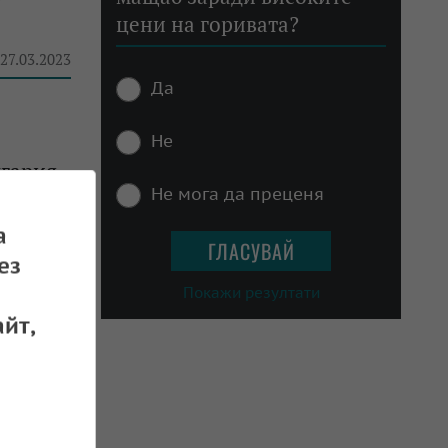
цени на горивата?
 27.03.2023
Да
Не
гария,
Не мога да преценя
д. евро
а
 10.03.2023
ез
Покажи резултати
йт,
 02.03.2023