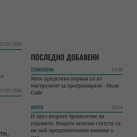
 22.05.2026
ПОСЛЕДНО ДОБАВЕНИ
ТЕХНОЛОГИИ
14:38
т“
Meta представи първия си AI
инструмент за програмиране - Muse
 17.05.2026
Code
ИМОТИ
13:14
И през второто тримесечие на
годината: Къщата запазва статута си
на най-предпочитаното жилище у
ти,