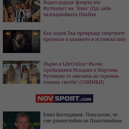
Видео издаде флирта им:
Футболист на "Локо" (Пд) заби
чалгаджийката Ивайла
Как зодия Лъв превръща спортните
прогнози и казиното в истинско шоу
Първо в LifeOnline! Вълчо
Арабаджиев Младши и Мартина
Русимова сe oжениха на скромна
плажна сватба! (СНИМКИ)
Емил Костадинов: Показахме, че
сме равностойни на Панатинайкос