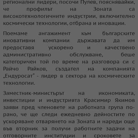
регионални лидери, посочи Пулев, пояснявайки,
че профилът на Зоната са
високотехнологичните индустрии, включително
космически технологии, отбрана и иновации.
Поемаме ангажимент към българските
иновативни компании държавата да им
предоставя ускорено и качествено
административно обслужване, беше
категоричен той по време на разговора си с
Райчо Райков, създател на компанията
„Ендуросат“ - лидер в сектора на космическите
технологии.
Заместник-министърът на икономиката,
инвестиции и индустрията Красимир Якимов
заяви пред членовете на работната група по-
рано, че ще следи ежедневно дейностите по
ускоряване отварянето на Зоната и нареди още
във вторник за получи работните задачи на
отговорните институции и сроковете за