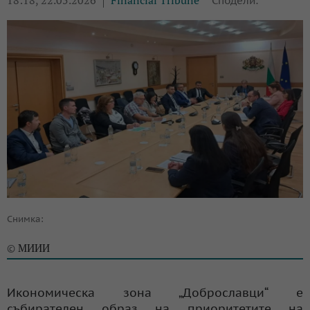
18:18, 22.05.2026
Financial Tribune
Сподели:
Снимка:
МИИИ
©
Икономическа зона „Доброславци“ е
събирателен образ на приоритетите на