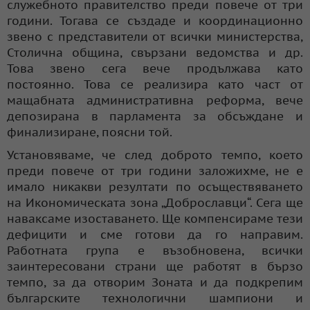
служебното правителство преди повече от три
години. Тогава се създаде и координационно
звено с представители от всички министерства,
Столична община, свързани ведомства и др.
Това звено сега вече продължава като
постоянно. Това се реализира като част от
мащабната административна реформа, вече
депозирана в парламента за обсъждане и
финализиране, поясни той.
Установяваме, че след доброто темпо, което
преди повече от три години заложихме, не е
имало никакви резултати по осъществяването
на Икономическата зона „Доброславци“. Сега ще
наваксаме изоставането. Ще компенсираме тези
дефицити и сме готови да го направим.
Работната група е възобновена, всички
заинтересовани страни ще работят в бързо
темпо, за да отворим Зоната и да подкрепим
българските технологични шампиони и