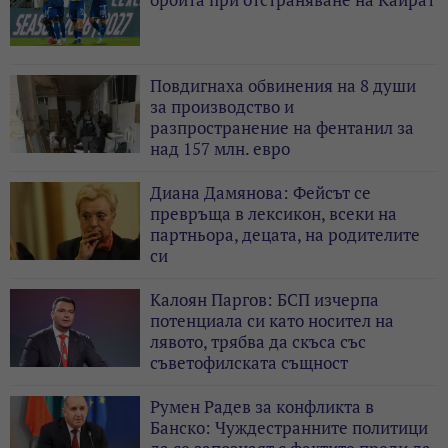
Повдигнаха обвинения на 8 души
за производство и
разпространение на фентанил за
над 157 млн. евро
Диана Дамянова: Фейсът се
превръща в лексикон, всеки на
партньора, децата, на родителите
си
Калоян Паргов: БСП изчерпа
потенциала си като носител на
лявото, трябва да скъса със
съветофилската същност
Румен Радев за конфликта в
Банско: Чуждестранните политици