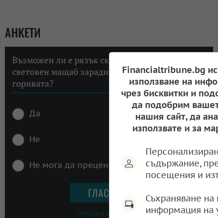
АНКЕТИ
Възможен ли е рязък скок на инфлацията в
Financialtribune.bg и
световен мащаб заради високите цени на
използване на инфо
горивата?
чрез бисквитки и под
да подобрим вашет
Да
нашия сайт, да ан
използвате и за ма
Не
Персонализиран
съдържание, пр
Не мога да преценя
посещения и из
Съхраняване на 
информация на 
Покажи резултати