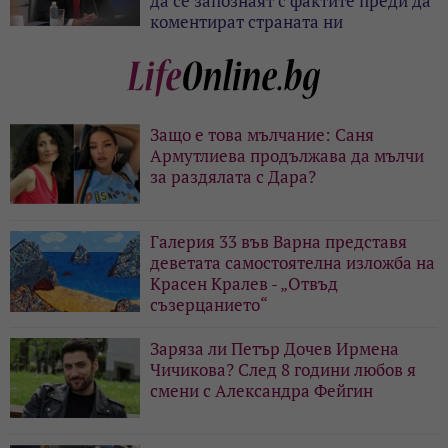
да се запознаят с фактите преди да
коментират страната ни
Защо е това мълчание: Саня
Армутлиева продължава да мълчи
за раздялата с Дара?
Галерия 33 във Варна представя
деветата самостоятелна изложба на
Красен Кралев - „Отвъд
съзерцанието“
Заряза ли Петър Дочев Ирмена
Чичикова? След 8 години любов я
смени с Александра Фейгин