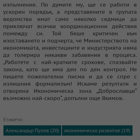
изпълнение. По думите му, ще се работи в
ускорен порядък, а представените в групата
ведомства имат само няколко седмици да
приключат всички координационни действия
помежду си. Той беше критичен към
изоставането и подчерта, че Министерството на
икономиката, инвестициите и индустрията няма
да толерира никакви забавяния в процеса.
„Работете с най-кратките срокове, спазвайте
закона, като ще има ден по ден контрол. Не
пишете пожелателни писма и да се спре с
излишния формализъм! Искаме резултати и
отворена Икономическа зона „Доброславци“
възможно най-скоро“, допълни още Якимов.
Етикети:
Александър Пулев (20)
икономическо развитие (19)