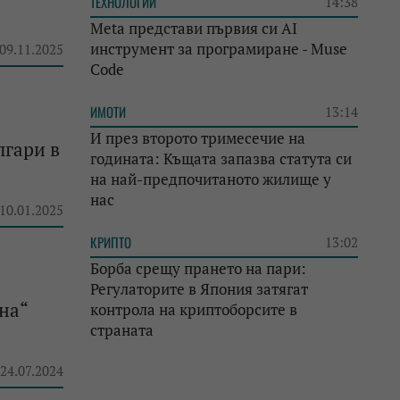
ТЕХНОЛОГИИ
14:38
Meta представи първия си AI
инструмент за програмиране - Muse
 09.11.2025
Code
ИМОТИ
13:14
И през второто тримесечие на
лгари в
годината: Къщата запазва статута си
на най-предпочитаното жилище у
нас
 10.01.2025
КРИПТО
13:02
Борба срещу прането на пари:
Регулаторите в Япония затягат
на“
контрола на криптоборсите в
страната
 24.07.2024