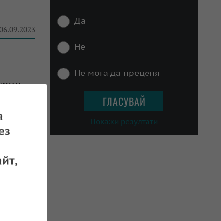
Да
 06.09.2023
Не
Не мога да преценя
урни
а
 13.06.2023
Покажи резултати
ез
йт,
за
 27.05.2023