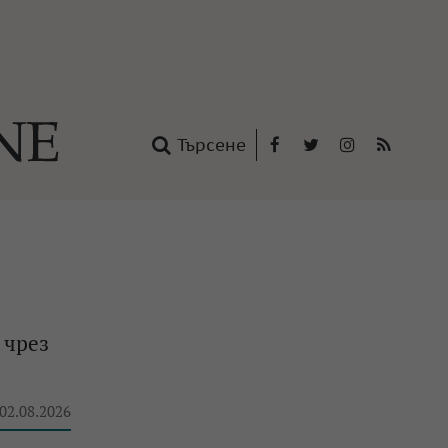
Търсене
Facebook
Twitter
Instagram
RSS
нтакти
oup
 чрез
 02.08.2026