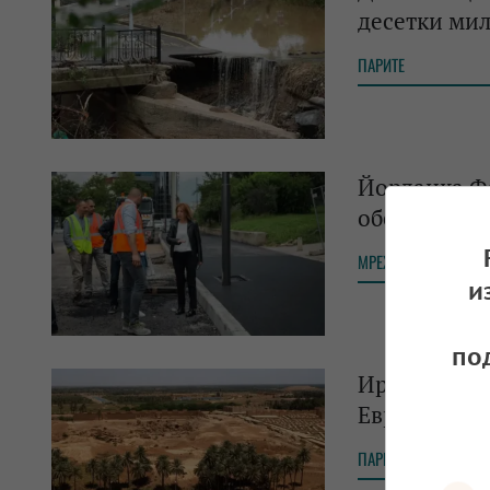
десетки мил
ПАРИТЕ
Йорданка Ф
обекта
МРЕЖАТА
и
по
Ирак предс
Европа и Бл
ПАРИТЕ