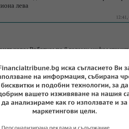
иона лева
12:41,
андъкова: Работим по 8 големи инфраструкт
Financialtribune.bg иска съгласието Ви з
13:36,
зползване на информация, събирана чр
бисквитки и подобни технологии, за да
добрим вашето изживяване на нашия са
тави амбициозен пътно-железопътен проект 
да анализираме как го използвате и за
изкия изток
маркетингови цели.
14:49,
Персонализирана реклама и съдържание,