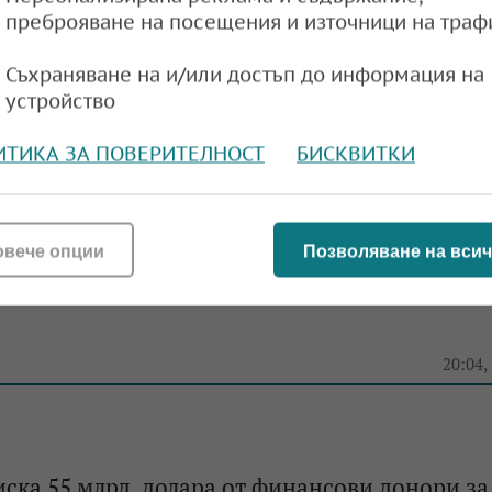
преброяване на посещения и източници на траф
Съхраняване на и/или достъп до информация на
 решение за изграждането на зарядна пътна
устройство
тура за електромобилите
ИТИКА ЗА ПОВЕРИТЕЛНОСТ
БИСКВИТКИ
10:46,
овече опции
Позволяване на всич
 За да спре тунела под Шипка, Тома Белев го
20:04,
ска 55 млрд. долара от финансови донори за