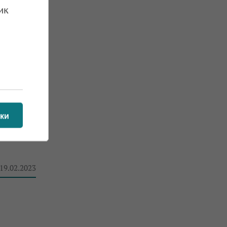
ик
 28.03.2023
ки
 вкарал
 19.02.2023