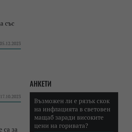
а със
 05.12.2023
в
АНКЕТИ
 17.10.2023
Възможен ли е рязък скок
на инфлацията в световен
мащаб заради високите
цени на горивата?
 са за