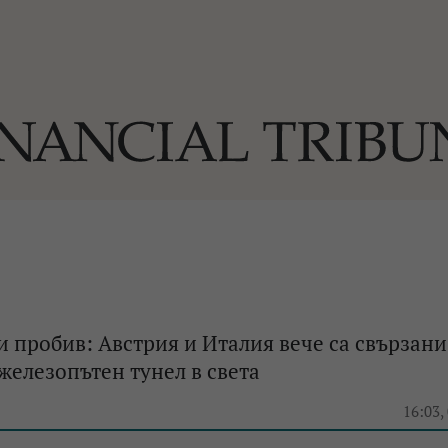
ОГИИ
За нас
Реклама
Ко
И
Част от Tribune Media Gr
А
 пробив: Австрия и Италия вече са свързани
железопътен тунел в света
БИЛИ
16:03,
ЕДИЯ