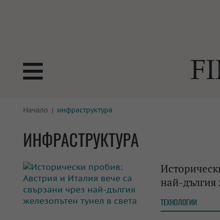
БОРСИ
Начало
инфраструктура
ТЕХНОЛ
КРИПТО
АНАЛИЗ
ИНФРАСТРУКТУРА
БАНКИ
МРЕЖАТ
Исторически
ПАРИТЕ
ИМОТИ
най-дългия 
ЗАСТРАХОВАНЕ
АВТОМО
ТЕХНОЛОГИИ
ЕНЕРГЕТИКА
МУЛТИМ