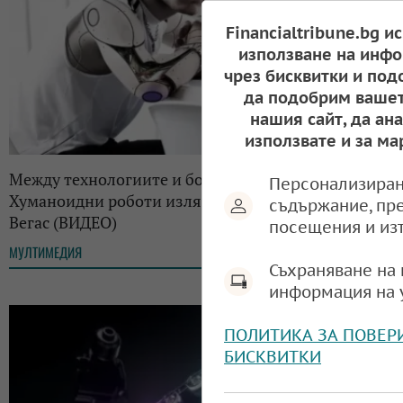
Financialtribune.bg и
използване на инфо
чрез бисквитки и под
да подобрим вашет
нашия сайт, да ан
използвате и за ма
Между технологиите и бойните спортове:
Персонализиран
Хуманоидни роботи излязоха на боксов ринг в Лас
съдържание, пр
Вегас (ВИДЕО)
посещения и из
МУЛТИМЕДИЯ
10:46, 10.01.2026
Съхраняване на 
информация на 
ПОЛИТИКА ЗА ПОВЕР
БИСКВИТКИ