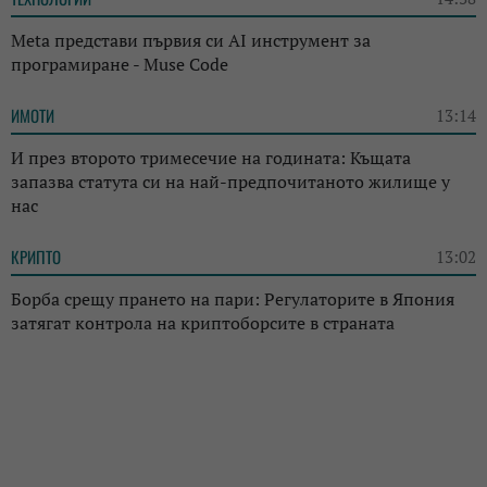
Meta представи първия си AI инструмент за
програмиране - Muse Code
ИМОТИ
13:14
И през второто тримесечие на годината: Къщата
запазва статута си на най-предпочитаното жилище у
нас
КРИПТО
13:02
Борба срещу прането на пари: Регулаторите в Япония
затягат контрола на криптоборсите в страната