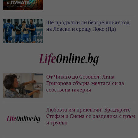
Ще продължи ли безгрешният ход
на Левски и срещу Локо (Пд)
От Чикаго до Созопол: Лина
Григорова сбъдна мечтата си за
собствена галерия
Любовта им приключи! Брадърите
Стефан и Сияна се разделиха с гръм
и трясък