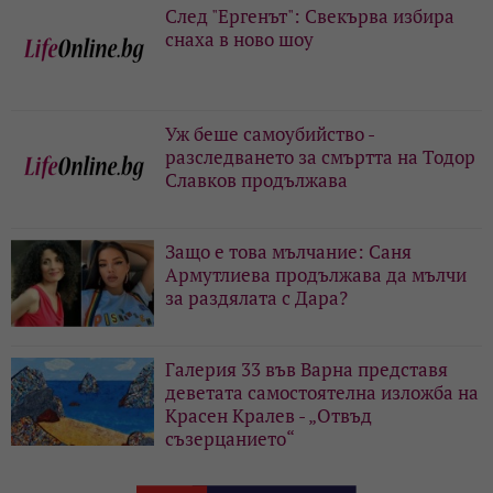
След "Ергенът": Свекърва избира
снаха в ново шоу
Уж беше самоубийство -
разследването за смъртта на Тодор
Славков продължава
Защо е това мълчание: Саня
Армутлиева продължава да мълчи
за раздялата с Дара?
Галерия 33 във Варна представя
деветата самостоятелна изложба на
Красен Кралев - „Отвъд
съзерцанието“