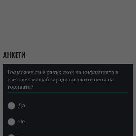
АНКЕТИ
Възможен ли е рязък скок на инфлацията в
световен мащаб заради високите цени на
горивата?
Да
Не