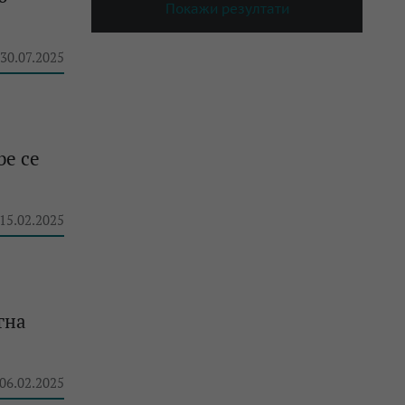
Покажи резултати
 30.07.2025
be се
 15.02.2025
гна
 06.02.2025