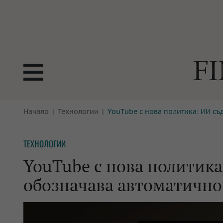
БОРСИ
Начало
Технологии
YouTube с нова политика: ИИ с
ТЕХНОЛ
КРИПТО
АНАЛИЗ
ТЕХНОЛОГИИ
БАНКИ
МРЕЖАТ
YouTube с нова политика
ПАРИТЕ
ИМОТИ
обозначава автоматично
ЗАСТРАХОВАНЕ
АВТОМО
ЕНЕРГЕТИКА
МУЛТИМ