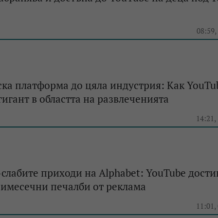
e
08:59,
ка платформа до цяла индустрия: Как YouTu
гигант в областта на развлеченията
e
14:21,
слабите приходи на Alphabet: YouTube дости
римесечни печалби от реклама
e
11:01,