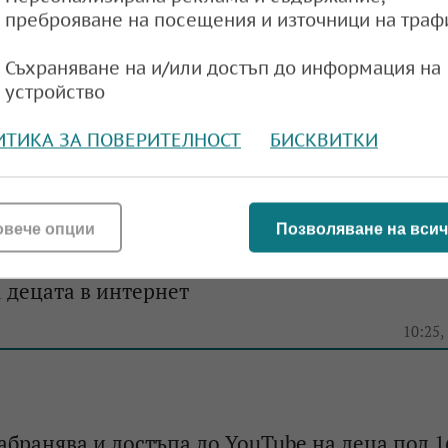
преброяване на посещения и източници на траф
Съхраняване на и/или достъп до информация на
умение с Google: Каналите на Disney отново 
устройство
 стрийминг платформата YouTube TV
ИТИКА ЗА ПОВЕРИТЕЛНОСТ
БИСКВИТКИ
e
12:52,
овече опции
Позволяване на всич
снения от Apple, Google, Snapchat и YouTube з
 децата в интернет
e
10:25,
абранява и достъпа до YouTube на деца под 1