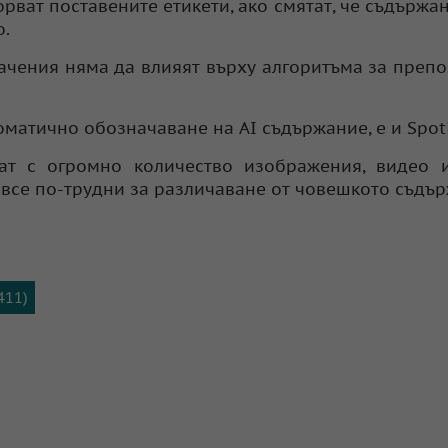
орват поставените етикети, ако смятат, че съдържа
о.
ачения няма да влияят върху алгоритъма за преп
матично обозначаване на AI съдържание, е и Spoti
ат с огромно количество изображения, видео и
т все по-трудни за различаване от човешкото съдъ
411)