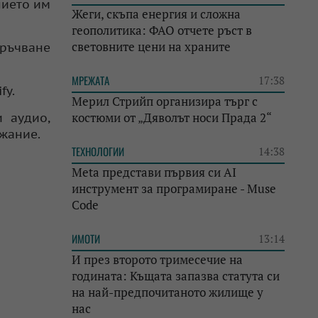
нието им
Жеги, скъпа енергия и сложна
геополитика: ФАО отчете ръст в
световните цени на храните
оръчване
МРЕЖАТА
17:38
fy.
Мерил Стрийп организира търг с
костюми от „Дяволът носи Прада 2“
 аудио,
ржание.
ТЕХНОЛОГИИ
14:38
Meta представи първия си AI
инструмент за програмиране - Muse
Code
ИМОТИ
13:14
И през второто тримесечие на
годината: Къщата запазва статута си
на най-предпочитаното жилище у
нас