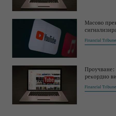
Масово прек
сигнализира
Financial Tribun
Пpoyчвaнe: 
peĸopднo в
Financial Tribun