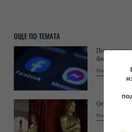
ОЩЕ ПО ТЕМАТА
Под заплаха
блокираха 4,
Financial Tribun
и
по
Оскарите ще
Financial Tribun