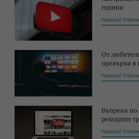
години
Financial Tribun
От любителс
превърна в 
Financial Tribun
Въпреки по-
рекордни т
Financial Tribun