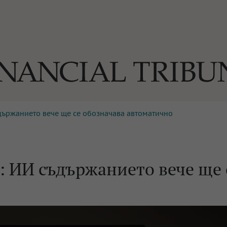
ъдържанието вече ще се обозначава автоматично
ОГИИ
За нас
Реклама
Ко
И
Част от Tribune Media Gr
А
: ИИ съдържанието вече ще 
БИЛИ
ЕДИЯ