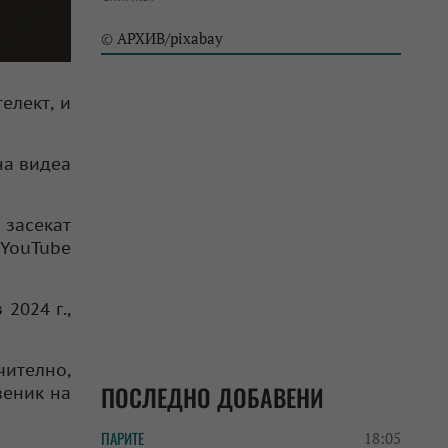
АРХИВ/pixabay
©
елект, и
на видеа
 засекат
 YouTube
2024 г.,
чително,
ПОСЛЕДНО ДОБАВЕНИ
веник на
ПАРИТЕ
18:05