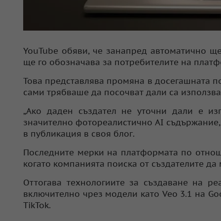
YouTube обяви, че занапред автоматично ще
ще го обозначава за потребителите на платф
Това представлява промяна в досегашната по
сами трябваше да посочват дали са използва
„Ако даден създател не уточни дали е изп
значително фотореалистично AI съдържание,
в публикация в своя блог.
Последните мерки на платформата по отноше
когато компанията поиска от създателите да
Оттогава технологиите за създаване на ре
включително чрез модели като Veo 3.1 на Go
TikTok.