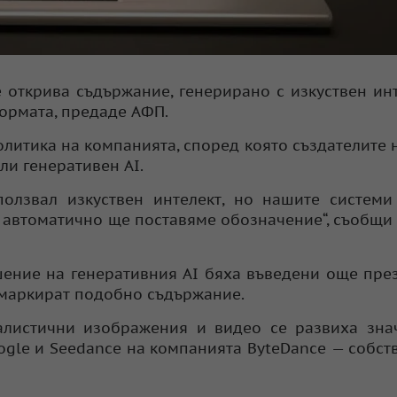
 открива съдържание, генерирано с изкуствен инт
ормата, предаде АФП.
литика на компанията, според която създателите 
ли генеративен AI.
олзвал изкуствен интелект, но нашите системи
 автоматично ще поставяме обозначение“, съобщи
ние на генеративния AI бяха въведени още през 
 маркират подобно съдържание.
алистични изображения и видео се развиха зна
ogle и Seedance на компанията ByteDance — собст