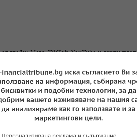
 от глоби: Meta, TikTok, YouTube и други пл
7 млн. акаунта на лица под 16 г. в Австралия
Financialtribune.bg иска съгласието Ви з
e
09:41,
зползване на информация, събирана чр
бисквитки и подобни технологии, за да
добрим вашето изживяване на нашия са
 се излъчват ексклузивно в YouTube от 2029 г
да анализираме как го използвате и за
маркетингови цели.
e
09:37,
Персонализирана реклама и съдържание,