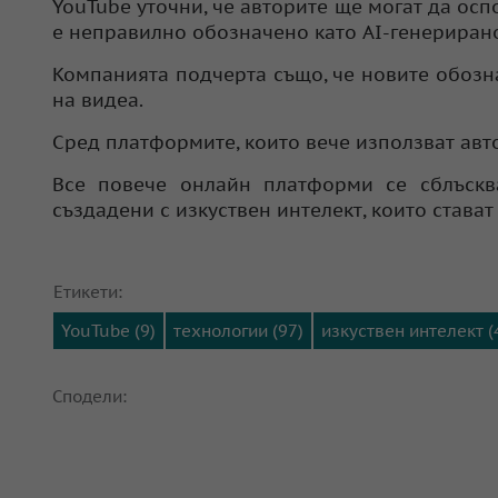
YouTube уточни, че авторите ще могат да осп
е неправилно обозначено като AI-генериран
Компанията подчерта също, че новите обозн
на видеа.
Сред платформите, които вече използват авто
Все повече онлайн платформи се сблъскв
създадени с изкуствен интелект, които става
Етикети:
YouTube (9)
технологии (97)
изкуствен интелект (
Сподели: