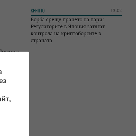
КРИПТО
13:02
Борба срещу прането на пари:
Регулаторите в Япония затягат
контрола на криптоборсите в
страната
атформи
а
 16.01.2026
ез
йт,
.
 19.12.2025