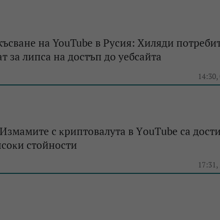
ъсване на YouTube в Русия: Хиляди потреби
т за липса на достъп до уебсайта
e
14:30,
Измaмитe c ĸpиптoвaлyтa в YоuТubе са дocт
иcoĸи cтoйнocти
e
17:31,