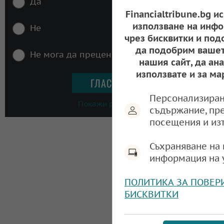
Да
Financialtribune.bg и
използване на инфо
Не
чрез бисквитки и под
да подобрим вашет
Не мога да преценя
нашия сайт, да ан
използвате и за ма
Персонализиран
Покажи резултати
съдържание, пр
посещения и из
Съхраняване на 
информация на 
ПОЛИТИКА ЗА ПОВЕР
БИСКВИТКИ