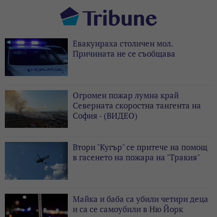
Евакуираха столичен мол.
Причината не се съобщава
Огромен пожар лумна край
Северната скоростна тангента на
София - (ВИДЕО)
Втори "Кугър" се притече на помощ
в гасенето на пожара на "Тракия"
Майка и баба са убили четири деца
и са се самоубили в Ню Йорк