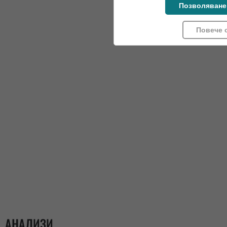
Позволяване
Повече 
АНАЛИЗИ