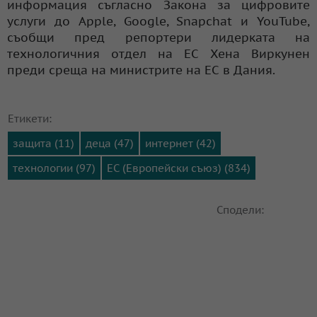
информация съгласно Закона за цифровите
услуги до Apple, Google, Snapchat и YouTube,
съобщи пред репортери лидерката на
технологичния отдел на ЕС Хена Виркунен
преди среща на министрите на ЕС в Дания.
Етикети:
защита (11)
деца (47)
интернет (42)
технологии (97)
ЕС (Европейски съюз) (834)
Сподели: