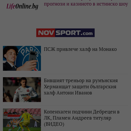
прогнози и казиното в истинско шоу
ПСЖ привлече халф на Монако
Бившият треньор на румънския
Херманщат защити българския
халф Антони Иванов
Копенхаген подчини Дебрецен в
ЛК, Пламен Андреев титуляр
(ВИДЕО)