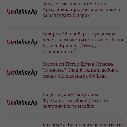
Защо е това мълчание: Саня
Армутлиева продължава да мълчи
за раздялата с Дара?
Галерия 33 във Варна представя
деветата самостоятелна изложба на
Красен Кралев - „Отвъд
съзерцанието“
Заряза ли Петър Дочев Ирмена
Чичикова? След 8 години любов я
смени с Александра Фейгин
Видео издаде флирта им:
Футболист на "Локо" (Пд) заби
чалгаджийката Ивайла
Как зодия Лъв превръща спортните