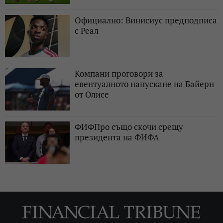
Официално: Винисиус предподписа
с Реал
Компани проговори за
евентуалното напускане на Байерн
от Олисе
ФИФПро също скочи срещу
президента на ФИФА