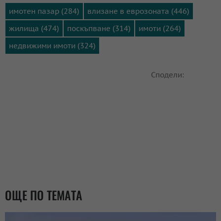
имотен пазар (284)
влизане в еврозоната (446)
жилища (474)
поскъпване (314)
имоти (264)
недвижими имоти (324)
Сподели:
ОЩЕ ПО ТЕМАТА