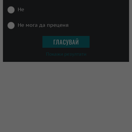
Не
Не мога да преценя
Покажи резултати