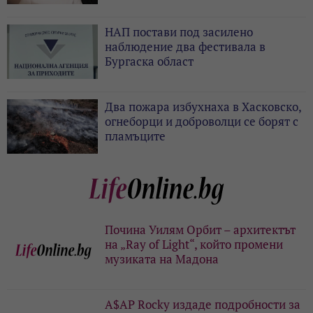
НАП постави под засилено
наблюдение два фестивала в
Бургаска област
Два пожара избухнаха в Хасковско,
огнеборци и доброволци се борят с
пламъците
Почина Уилям Орбит – архитектът
на „Ray of Light“, който промени
музиката на Мадона
A$AP Rocky издаде подробности за