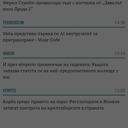
Мерил Стрийп организира търг с костюми от „Дяволът
носи Прада 2“
ТЕХНОЛОГИИ
14:38
Meta представи първия си AI инструмент за
програмиране - Muse Code
ИМОТИ
13:14
И през второто тримесечие на годината: Къщата
запазва статута си на най-предпочитаното жилище у
нас
КРИПТО
13:02
Борба срещу прането на пари: Регулаторите в Япония
затягат контрола на криптоборсите в страната