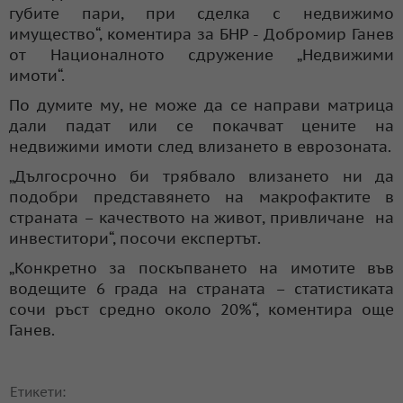
губите пари, при сделка с недвижимо
имущество“, коментира за БНР - Добромир Ганев
от Националното сдружение „Недвижими
имоти“.
По думите му, не може да се направи матрица
дали падат или се покачват цените на
недвижими имоти след влизането в еврозоната.
„Дългосрочно би трябвало влизането ни да
подобри представянето на макрофактите в
страната – качеството на живот, привличане на
инвеститори“, посочи експертът.
„Конкретно за поскъпването на имотите във
водещите 6 града на страната – статистиката
сочи ръст средно около 20%“, коментира още
Ганев.
Етикети: