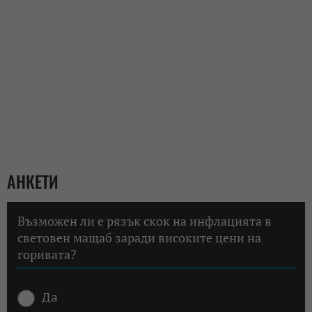
АНКЕТИ
Възможен ли е рязък скок на инфлацията в
световен мащаб заради високите цени на
горивата?
Да