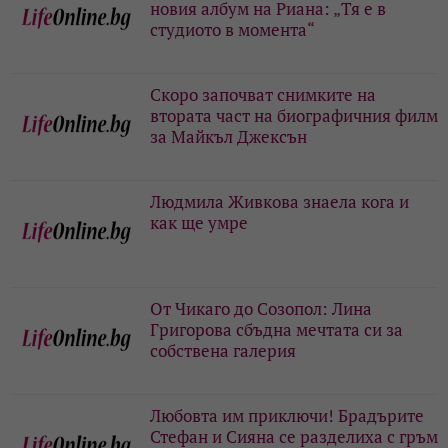
новия албум на Риана: „Тя е в
студиото в момента“
Скоро започват снимките на
втората част на биографичния филм
за Майкъл Джексън
Людмила Живкова знаела кога и
как ще умре
От Чикаго до Созопол: Лина
Григорова сбъдна мечтата си за
собствена галерия
Любовта им приключи! Брадърите
Стефан и Сияна се разделиха с гръм