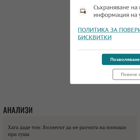
Съхраняване на 
информация на 
ПОЛИТИКА ЗА ПОВЕР
БИСКВИТКИ
Позволяване
Повече 
АНАЛИЗИ
Хага даде тон: Бизнесът да не разчита на помощи
при суша