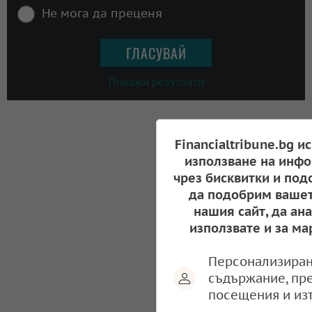
Не мога да преценя
Покажи резултати
Financialtribune.bg и
използване на инфо
чрез бисквитки и под
да подобрим вашет
нашия сайт, да ан
използвате и за ма
Персонализиран
съдържание, пр
посещения и из