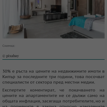
Снимка:
pixabay
©
30% е ръста на цените на недвижимите имоти в
Кипър за последните три години, това посочват
специалисти от сектора пред местни медии.
Експертите коментират, че покачването на
цените на апартаментите не се дължи само на
общата инфлация, засягаща потребителите, но и
на промените в закона относно намалените