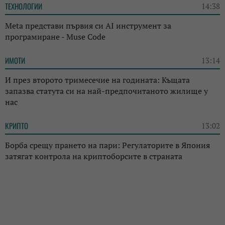
ТЕХНОЛОГИИ
14:38
Meta представи първия си AI инструмент за
програмиране - Muse Code
ИМОТИ
13:14
И през второто тримесечие на годината: Къщата
запазва статута си на най-предпочитаното жилище у
нас
КРИПТО
13:02
Борба срещу прането на пари: Регулаторите в Япония
затягат контрола на криптоборсите в страната