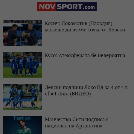
Косич: Локомотив (Пловдив)
можеше да вземе точка от Левски
Кусо: Атмосферата бе невероятна
Левски подчини Локо Пд за 4 от 4 в
efbet Лига (ВИДЕО)
Манчестър Сити подписа с
национал на Аржентина