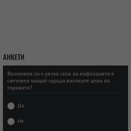
АНКЕТИ
Възможен ли е рязък скок на инфлацията в
световен мащаб заради високите цени на
горивата?
Да
Не