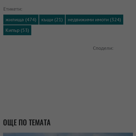
Етикети:
жилища (474)
къщи (21)
недвижими имоти (324)
Кипър (53)
Сподели:
ОЩЕ ПО ТЕМАТА