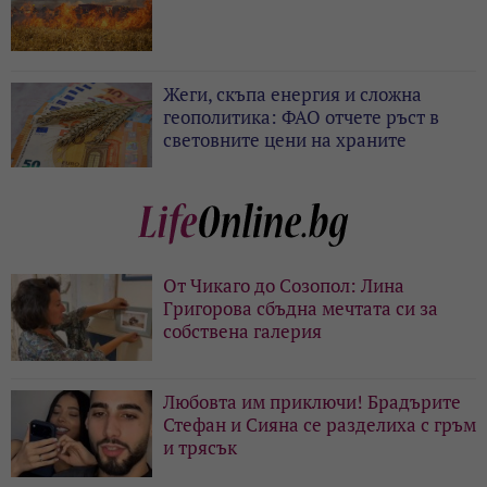
Жеги, скъпа енергия и сложна
геополитика: ФАО отчете ръст в
световните цени на храните
От Чикаго до Созопол: Лина
Григорова сбъдна мечтата си за
собствена галерия
Любовта им приключи! Брадърите
Стефан и Сияна се разделиха с гръм
и трясък