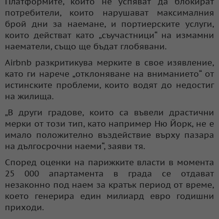
Платформите, които не успяват да блокират
потребители, които нарушават максималния
брой дни за наемане, и портиерските услуги,
които действат като „съучастници“ на измамни
наематели, също ще бъдат глобявани.
Airbnb разкритикува мерките в свое изявление,
като ги нарече „отклоняване на вниманието“ от
истинските проблеми, които водят до недостиг
на жилища.
„В други градове, които са въвели драстични
мерки от този тип, като например Ню Йорк, не е
имало положително въздействие върху пазара
на дългосрочни наеми“, заяви тя.
Според оценки на парижките власти в момента
25 000 апартамента в града се отдават
незаконно под наем за кратък период от време,
което генерира един милиард евро годишни
приходи.