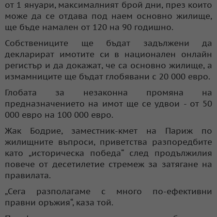
от 1 януари, максималният брой дни, през които
може да се отдава под наем основно жилище,
ще бъде намален от 120 на 90 годишно.
Собствениците ще бъдат задължени да
декларират имотите си в национален онлайн
регистър и да докажат, че са основно жилище, а
измамниците ще бъдат глобявани с 20 000 евро.
Глобата за незаконна промяна на
предназначението на имот ще се удвои - от 50
000 евро на 100 000 евро.
Жак Бодрие, заместник-кмет на Париж по
жилищните въпроси, приветства разпоредбите
като „историческа победа“ след продължилия
повече от десетилетие стремеж за затягане на
правилата.
„Сега разполагаме с много по-ефективни
правни оръжия“, каза той.