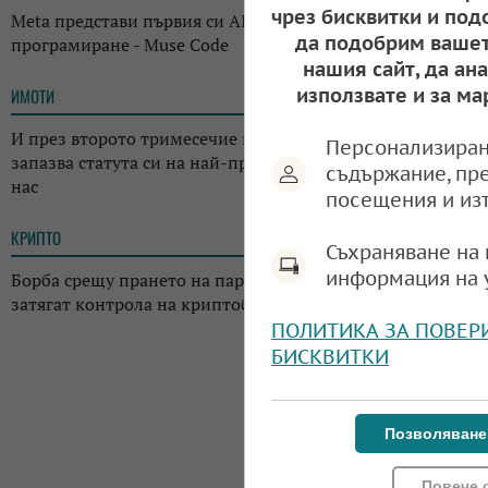
чрез бисквитки и под
Meta представи първия си AI инструмент за
да подобрим вашет
програмиране - Muse Code
нашия сайт, да ан
използвате и за ма
ИМОТИ
13:14
И през второто тримесечие на годината: Къщата
Персонализиран
запазва статута си на най-предпочитаното жилище у
съдържание, пр
нас
посещения и из
КРИПТО
13:02
Съхраняване на 
информация на 
Борба срещу прането на пари: Регулаторите в Япония
затягат контрола на криптоборсите в страната
ПОЛИТИКА ЗА ПОВЕР
БИСКВИТКИ
Позволяване
Повече 