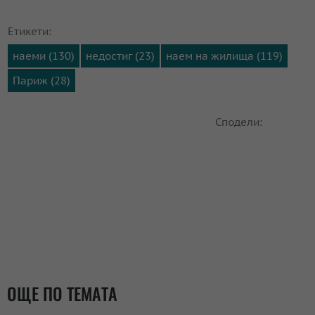
Етикети:
наеми (130)
недостиг (23)
наем на жилища (119)
Париж (28)
Сподели:
ОЩЕ ПО ТЕМАТА