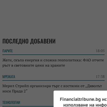
ПОСЛЕДНО ДОБАВЕНИ
ПАРИТЕ
18:05
Жеги, скъпа енергия и сложна геополитика: ФАО отчете
ръст в световните цени на храните
МРЕЖАТА
17:38
Мерил Стрийп организира търг с костюми от „Дяволът
носи Прада 2“
Financialtribune.bg и
ТЕХНОЛОГИИ
14:38
използване на инфо