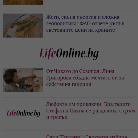
Жеги, скъпа енергия и сложна
геополитика: ФАО отчете ръст в
световните цени на храните
От Чикаго до Созопол: Лина
Григорова сбъдна мечтата си за
собствена галерия
Любовта им приключи! Брадърите
Стефан и Сияна се разделиха с гръм
и трясък
След "Ергенът": Свекърва избира