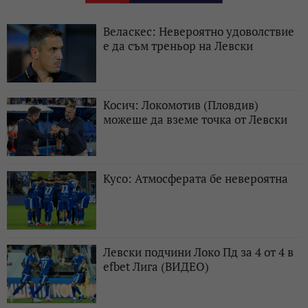
Веласкес: Невероятно удоволствие
е да съм треньор на Левски
Косич: Локомотив (Пловдив)
можеше да вземе точка от Левски
Кусо: Атмосферата бе невероятна
Левски подчини Локо Пд за 4 от 4 в
efbet Лига (ВИДЕО)