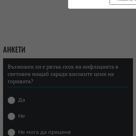
АНКЕТИ
Възможен ли е рязък скок на инфлацията в
световен мащаб заради високите цени на
горивата?
Да
Не
Не мога да преценя