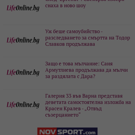
снаха в ново шоу
Уж беше самоубийство -
разследването за смъртта на Тодор
Славков продължава
Защо е това мълчание: Саня
Армутлиева продължава да мълчи
за раздялата с Дара?
Галерия 33 във Варна представя
деветата самостоятелна изложба на
Красен Кралев - „Отвъд
съзерцанието“