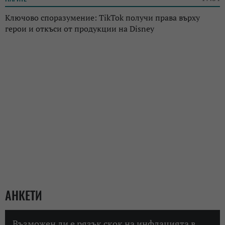
Ключово споразумение: TikTok получи права върху
герои и откъси от продукции на Disney
АНКЕТИ
Възможен ли е рязък скок на инфлацията в