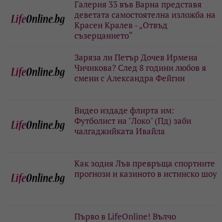
Галерия 33 във Варна представя
деветата самостоятелна изложба на
Красен Кралев - „Отвъд
съзерцанието“
Заряза ли Петър Дочев Ирмена
Чичикова? След 8 години любов я
смени с Александра Фейгин
Видео издаде флирта им:
Футболист на "Локо" (Пд) заби
чалгаджийката Ивайла
Как зодия Лъв превръща спортните
прогнози и казиното в истинско шоу
Първо в LifeOnline! Вълчо