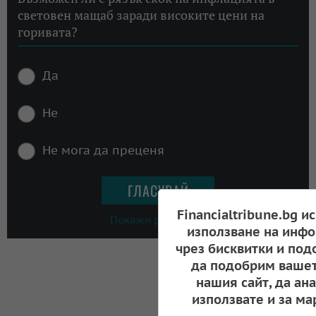
световен мащаб заради високите цени на
горивата?
Да
Не
Не мога да преценя
Financialtribune.bg и
Покажи резултати
използване на инфо
чрез бисквитки и под
да подобрим вашет
нашия сайт, да ан
използвате и за ма