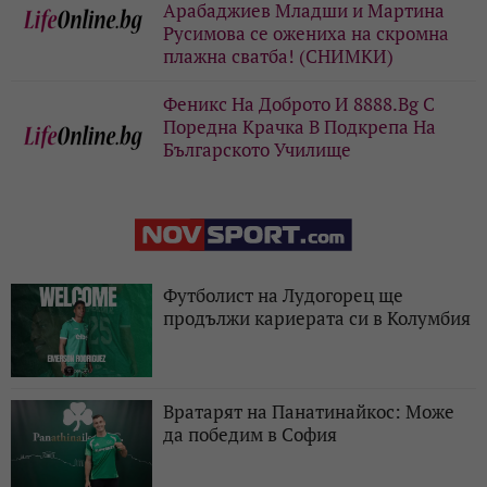
Арабаджиев Младши и Мартина
Русимова сe oжениха на скромна
плажна сватба! (СНИМКИ)
Феникс На Доброто И 8888.Bg С
Поредна Крачка В Подкрепа На
Българското Училище
Футболист на Лудогорец ще
продължи кариерата си в Колумбия
Вратарят на Панатинайкос: Може
да победим в София