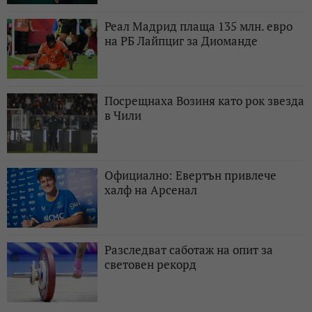
Реал Мадрид плаща 135 млн. евро
на РБ Лайпциг за Диоманде
Посрещнаха Возиня като рок звезда
в Чили
Официално: Евертън привлече
халф на Арсенал
Разследват саботаж на опит за
световен рекорд