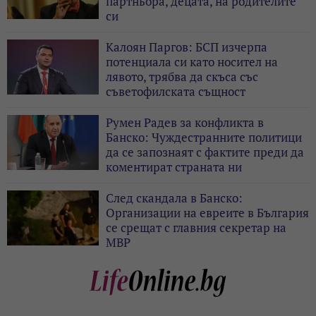
партньора, децата, на родителите
си
Калоян Паргов: БСП изчерпа
потенциала си като носител на
лявото, трябва да скъса със
съветофилската същност
Румен Радев за конфликта в
Банско: Чуждестранните политици
да се запознаят с фактите преди да
коментират страната ни
След скандала в Банско:
Организации на евреите в България
се срещат с главния секретар на
МВР