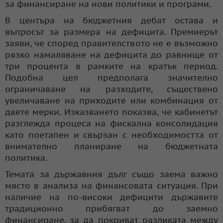
за финансиране на нови политики и програми.
В центъра на бюджетния дебат остава и
въпросът за размера на дефицита. Премиерът
заяви, че според правителството не е възможно
рязко намаляване на дефицита до равнище от
три процента в рамките на кратък период.
Подобна цел предполага значително
ограничаване на разходите, съществено
увеличаване на приходите или комбинация от
двете мерки. Изказването показва, че кабинетът
разглежда процеса на фискална консолидация
като поетапен и свързан с необходимостта от
внимателно планиране на бюджетната
политика.
Темата за държавния дълг също заема важно
място в анализа на финансовата ситуация. При
наличие на по-високи дефицити държавите
традиционно прибягват до заемно
финансиране, за да покриват разликата между