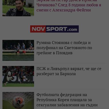
Чичикова? След 8 години любов я
смени с Александра Фейгин
Румяна Стоянова с победа и
полуфинал на Световното по
гребане в Пловдив
ПСЖ и Ливърпул вярват, че ще се
разберат за Баркола
Футболната федерация на
Република Корея плащала за
сексуални забавления на съдии