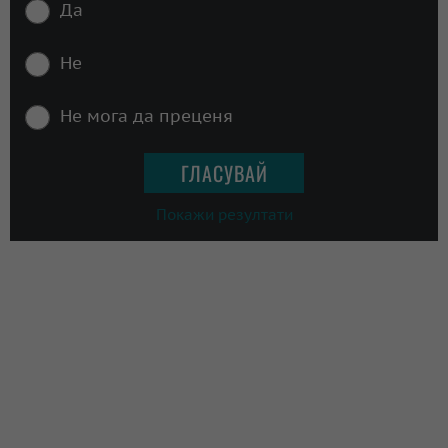
Да
Не
Не мога да преценя
Покажи резултати