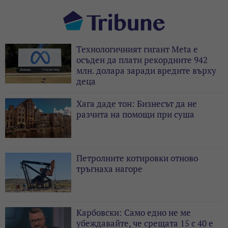
Технологичният гигант Meta е
осъден да плати рекордните 942
млн. долара заради вредите върху
деца
Хага даде тон: Бизнесът да не
разчита на помощи при суша
Петролните котировки отново
тръгнаха нагоре
Карбовски: Само едно не ме
убеждавайте, че срещата 15 с 40 е