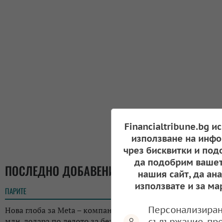
Financialtribune.bg и
използване на инфо
чрез бисквитки и под
да подобрим вашет
ПОСЛЕДНО ДОБАВЕНИ
нашия сайт, да ан
използвате и за ма
ПАРИТЕ
11:35
Персонализиран
Нова глоба за Meta – компанията трябва да плати 567
млн. долара по делото за безопасността на децата
съдържание, пр