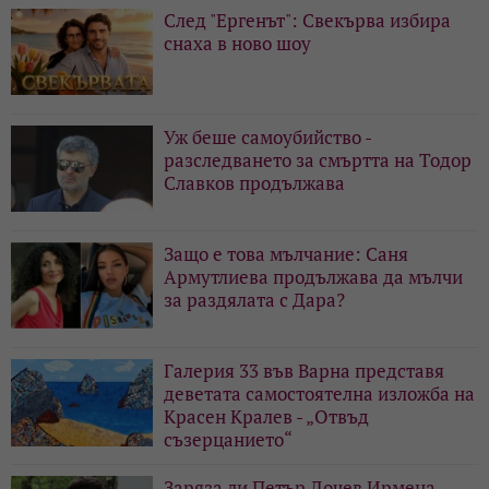
След "Ергенът": Свекърва избира
снаха в ново шоу
Уж беше самоубийство -
разследването за смъртта на Тодор
Славков продължава
Защо е това мълчание: Саня
Армутлиева продължава да мълчи
за раздялата с Дара?
Галерия 33 във Варна представя
деветата самостоятелна изложба на
Красен Кралев - „Отвъд
съзерцанието“
Заряза ли Петър Дочев Ирмена