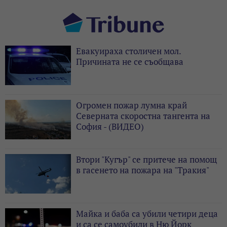
Евакуираха столичен мол.
Причината не се съобщава
Огромен пожар лумна край
Северната скоростна тангента на
София - (ВИДЕО)
Втори "Кугър" се притече на помощ
в гасенето на пожара на "Тракия"
Майка и баба са убили четири деца
и са се самоубили в Ню Йорк