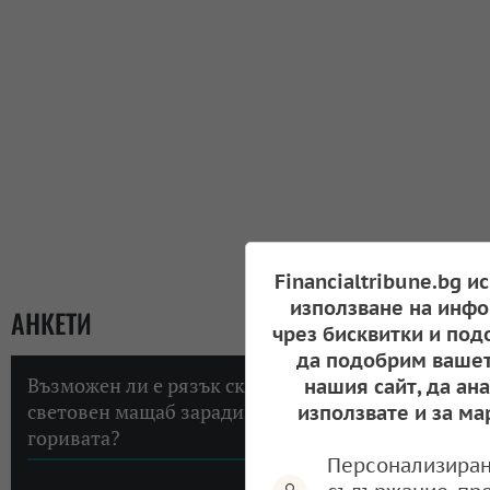
Financialtribune.bg и
използване на инфо
АНКЕТИ
чрез бисквитки и под
да подобрим вашет
Възможен ли е рязък скок на инфлацията в
нашия сайт, да ан
световен мащаб заради високите цени на
използвате и за ма
горивата?
Персонализиран