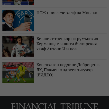
ПСЖ привлече халф на Монако
Бившият треньор на румънския
Херманщат защити българския
халф Антони Иванов
Копенхаген подчини Дебрецен в
ЛК, Пламен Андреев титуляр
(ВИДЕО)