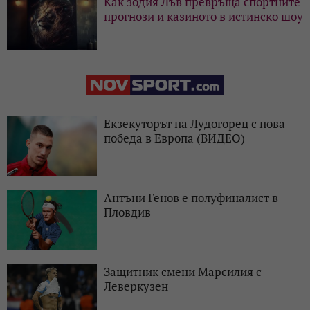
Как зодия Лъв превръща спортните
прогнози и казиното в истинско шоу
Екзекуторът на Лудогорец с нова
победа в Европа (ВИДЕО)
Антъни Генов е полуфиналист в
Пловдив
Защитник смени Марсилия с
Леверкузен