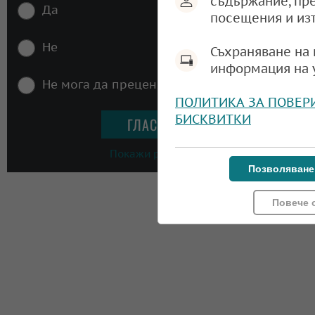
съдържание, пр
Да
посещения и из
Не
Съхраняване на 
информация на 
Не мога да преценя
ПОЛИТИКА ЗА ПОВЕР
БИСКВИТКИ
Покажи резултати
Позволяване
Повече 