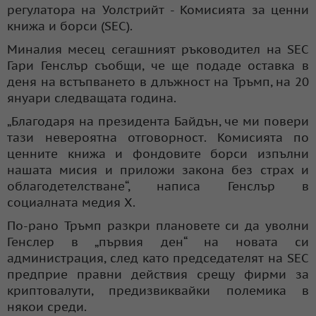
регулатора на Уолстрийт - Комисията за ценни
книжа и борси (SEC).
Миналия месец сегашният ръководител на SEC
Гари Генслър съобщи, че ще подаде оставка в
деня на встъпването в длъжност на Тръмп, на 20
януари следващата година.
„Благодаря на президента Байдън, че ми повери
тази невероятна отговорност. Комисията по
ценните книжа и фондовите борси изпълни
нашата мисия и приложи закона без страх и
облагодетелстване“, написа Генслър в
социалната медия X.
По-рано Тръмп разкри плановете си да уволни
Генслер в „първия ден“ на новата си
администрация, след като председателят на SEC
предприе правни действия срещу фирми за
криптовалути, предизвиквайки полемика в
някои среди.