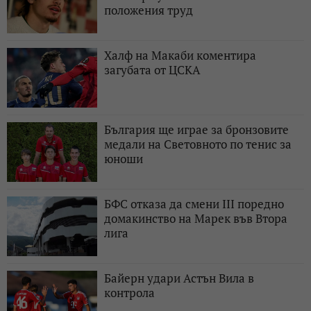
положения труд
Халф на Макаби коментира
загубата от ЦСКА
България ще играе за бронзовите
медали на Световното по тенис за
юноши
БФС отказа да смени III поредно
домакинство на Марек във Втора
лига
Байерн удари Астън Вила в
контрола