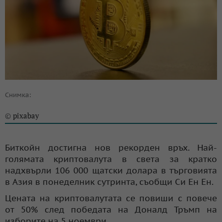
Снимка:
pixabay
©
Биткойн достигна нов рекорден връх. Най-
голямата криптовалута в света за кратко
надхвърли 106 000 щатски долара в търговията
в Азия в понеделник сутринта, съобщи Си Ен Ен.
Цената на криптовалутата се повиши с повече
от 50% след победата на Доналд Тръмп на
изборите на 5 ноември.