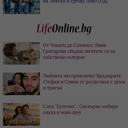
на Левски и срещу Локо (Пд)
От Чикаго до Созопол: Лина
Григорова сбъдна мечтата си за
собствена галерия
Любовта им приключи! Брадърите
Стефан и Сияна се разделиха с гръм
и трясък
След "Ергенът": Свекърва избира
снаха в ново шоу