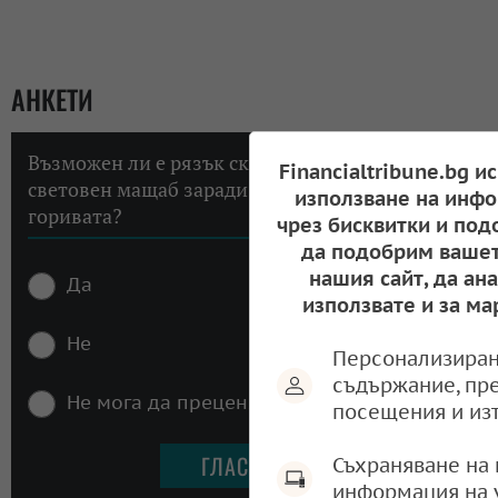
АНКЕТИ
Възможен ли е рязък скок на инфлацията в
Financialtribune.bg и
световен мащаб заради високите цени на
използване на инфо
горивата?
чрез бисквитки и под
да подобрим вашет
нашия сайт, да ан
Да
използвате и за ма
Не
Персонализиран
съдържание, пр
Не мога да преценя
посещения и из
Съхраняване на 
информация на 