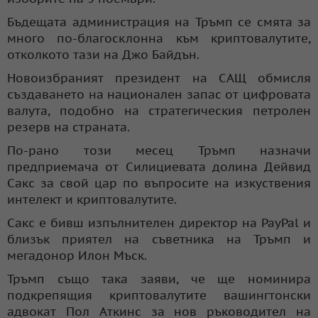
Бъдещата администрация на Тръмп се смята за
много по-благосклонна към криптовалутите,
отколкото тази на Джо Байдън.
Новоизбраният президент на САЩ обмисля
създаването на национален запас от цифровата
валута, подобно на стратегическия петролен
резерв на страната.
По-рано този месец Тръмп назначи
предприемача от Силициевата долина Дейвид
Сакс за свой цар по въпросите на изкуствения
интелект и криптовалутите.
Сакс е бивш изпълнителен директор на PayPal и
близък приятел на съветника на Тръмп и
мегадонор Илон Мъск.
Тръмп също така заяви, че ще номинира
подкрепящия криптовалутите вашингтонски
адвокат Пол Аткинс за нов ръководител на