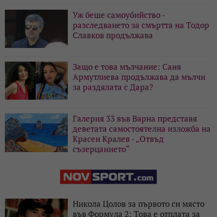
Уж беше самоубийство -
разследването за смъртта на Тодор
Славков продължава
Защо е това мълчание: Саня
Армутлиева продължава да мълчи
за раздялата с Дара?
Галерия 33 във Варна представя
деветата самостоятелна изложба на
Красен Кралев - „Отвъд
съзерцанието“
Никола Цолов за първото си място
във Формула 2: Това е отплата за