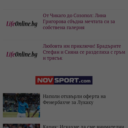
От Чикаго до Созопол: Лина
Григорова сбъдна мечтата си за
собствена галерия
Любовта им приключи! Брадърите
Стефан и Сияна се разделиха с гръм
и трясък
Наполи отхвърли оферта на
Фенербахче за Лукаку
Карик: Искахме да сме внимателни