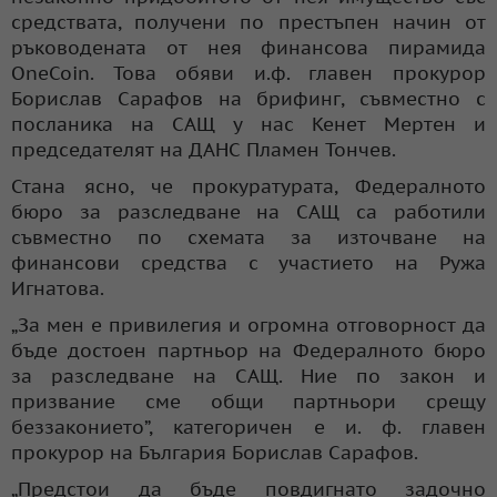
средствата, получени по престъпен начин от
ръководената от нея финансова пирамида
OneCoin. Това обяви и.ф. главен прокурор
Борислав Сарафов на брифинг, съвместно с
посланика на САЩ у нас Кенет Мертен и
председателят на ДАНС Пламен Тончев.
Стана ясно, че прокуратурата, Федералното
бюро за разследване на САЩ са работили
съвместно по схемата за източване на
финансови средства с участието на Ружа
Игнатова.
„За мен е привилегия и огромна отговорност да
бъде достоен партньор на Федералното бюро
за разследване на САЩ. Ние по закон и
призвание сме общи партньори срещу
беззаконието”, категоричен е и. ф. главен
прокурор на България Борислав Сарафов.
„Предстои да бъде повдигнато задочно