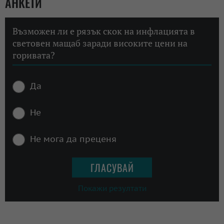
АНКЕТИ
Възможен ли е рязък скок на инфлацията в
световен мащаб заради високите цени на
горивата?
Да
Не
Не мога да преценя
Покажи резултати