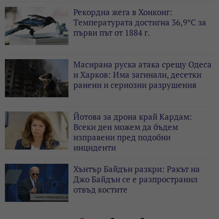
Рекордна жега в Хонконг:
Температурата достигна 36,9°C за
първи път от 1884 г.
Масирана руска атака срещу Одеса
и Харков: Има загинали, десетки
ранени и сериозни разрушения
Йотова за дрона край Кардам:
Всеки ден можем да бъдем
изправени пред подобни
инциденти
Хънтър Байдън разкри: Ракът на
Джо Байдън се е разпространил
отвъд костите