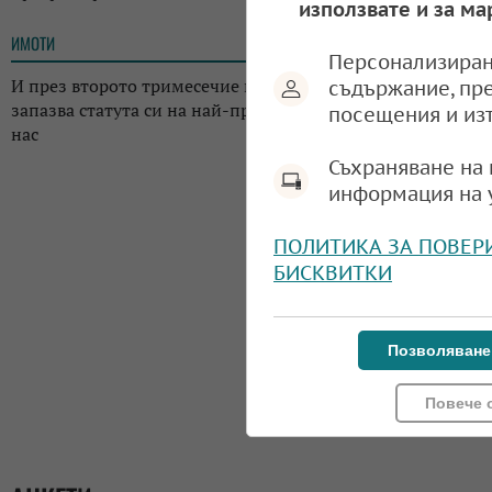
използвате и за ма
ИМОТИ
13:14
Персонализиран
И през второто тримесечие на годината: Къщата
съдържание, пр
запазва статута си на най-предпочитаното жилище у
посещения и из
нас
Съхраняване на 
информация на 
ПОЛИТИКА ЗА ПОВЕР
БИСКВИТКИ
Позволяване
Повече 