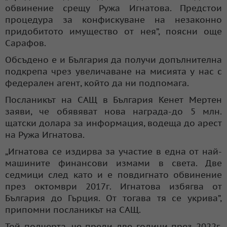
обвинение срещу Ружа Игнатова. Предстои
процедура за конфискуване на незаконно
придобитото имущество от нея”, поясни още
Сарафов.
Обсъдено е и България да получи допълнителна
подкрепа чрез увеличаване на мисията у нас с
федерален агент, който да ни подпомага.
Посланикът на САЩ в България Кенет Мертен
заяви, че обявяват нова награда-до 5 млн.
щатски долара за информация, водеща до арест
на Ружа Игнатова.
„Игнатова се издирва за участие в една от най-
машините финансови измами в света. Две
седмици след като и е повдигнато обвинение
през октомври 2017г. Игнатова избягва от
България до Гърция. От тогава тя се укрива”,
припомни посланикът на САЩ.
Той подчерта, че преди две години-през 2022г.