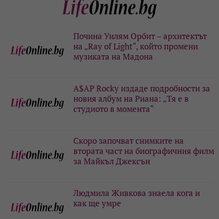
Почина Уилям Орбит – архитектът
на „Ray of Light“, който промени
музиката на Мадона
A$AP Rocky издаде подробности за
новия албум на Риана: „Тя е в
студиото в момента“
Скоро започват снимките на
втората част на биографичния филм
за Майкъл Джексън
Людмила Живкова знаела кога и
как ще умре