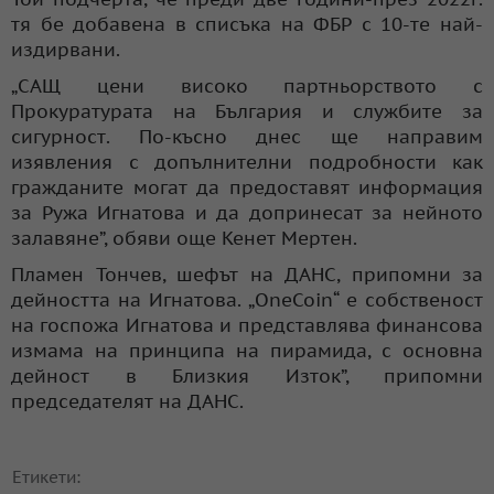
тя бе добавена в списъка на ФБР с 10-те най-
издирвани.
„САЩ цени високо партньорството с
Прокуратурата на България и службите за
сигурност. По-късно днес ще направим
изявления с допълнителни подробности как
гражданите могат да предоставят информация
за Ружа Игнатова и да допринесат за нейното
залавяне”, обяви още Кенет Мертен.
Пламен Тончев, шефът на ДАНС, припомни за
дейността на Игнатова. „OneCoin“ е собственост
на госпожа Игнатова и представлява финансова
измама на принципа на пирамида, с основна
дейност в Близкия Изток”, припомни
председателят на ДАНС.
Етикети: