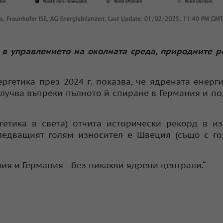
 в управлението на околната среда, природните р
ргетика през 2024 г. показва, че ядрената енерг
 случва въпреки пълното й спиране в Германия и п
етика в света) отчита исторически рекорд в и
Следващият голям износител е Швеция (също с г
ия и Германия - без никакви ядрени централи.“