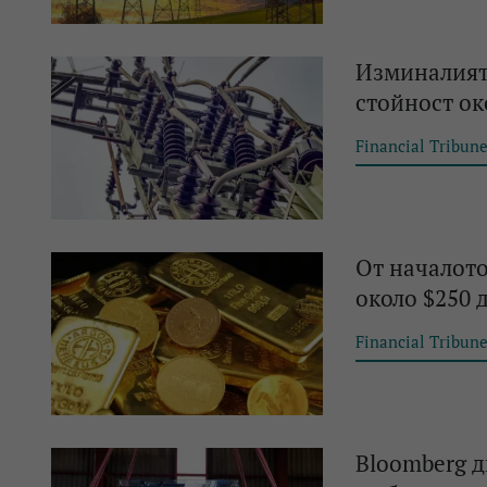
Изминалият 
стойност око
Financial Tribun
От началото 
около $250 
Financial Tribun
Bloomberg д