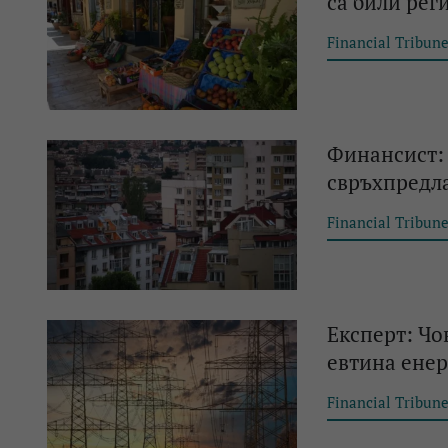
са били рег
Financial Tribun
Финансист:
свръхпредл
Financial Tribun
Експерт: Чо
евтина енер
Financial Tribun