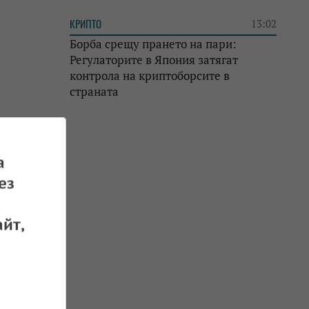
КРИПТО
13:02
Борба срещу прането на пари:
Регулаторите в Япония затягат
контрола на криптоборсите в
страната
а
ез
йт,