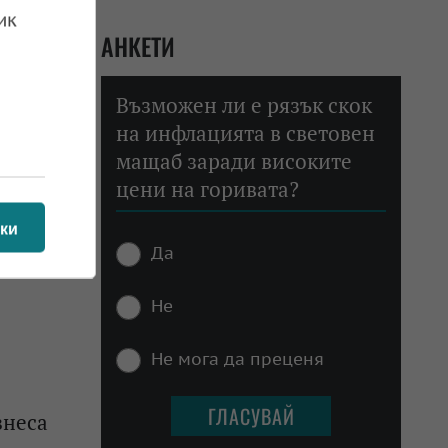
ик
АНКЕТИ
Възможен ли е рязък скок
на инфлацията в световен
мащаб заради високите
цени на горивата?
ки
Да
Не
Не мога да преценя
знеса