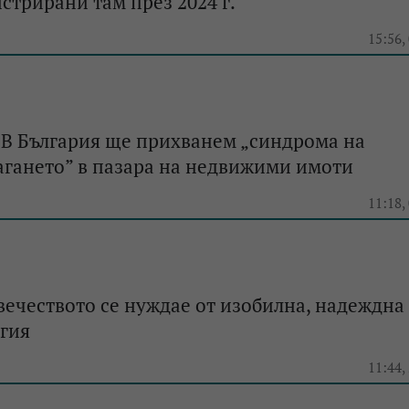
истрирани там през 2024 г.
e
15:56,
 В България ще прихванем „синдрома на
агането” в пазара на недвижими имоти
e
11:18,
вечеството се нуждае от изобилна, надеждна
гия
e
11:44,