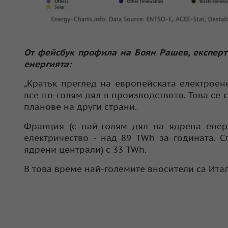
От фейсбук профила на Боян Рашев, експерт
енергията:
„Кратък преглед на европейската електроене
все по-голям дял в производството. Това се
планове на други страни.
Франция (с най-голям дял на ядрена енерг
електричество - над 89 TWh за годината. 
ядрени централи) с 33 TWh.
В това време най-големите вносители са Итал