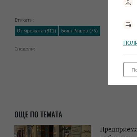
Етикети:
От мрежата (812)
Боян Рашев (75)
ПОЛ
Сподели:
П
ОЩЕ ПО ТЕМАТА
Предприемач