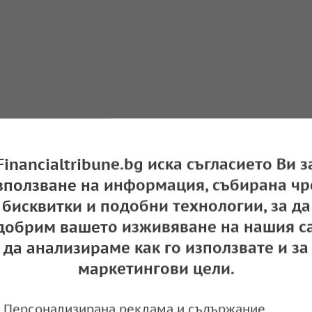
Financialtribune.bg иска съгласието Ви з
зползване на информация, събирана чр
бисквитки и подобни технологии, за да
добрим вашето изживяване на нашия са
да анализираме как го използвате и за
маркетингови цели.
Персонализирана реклама и съдържание,