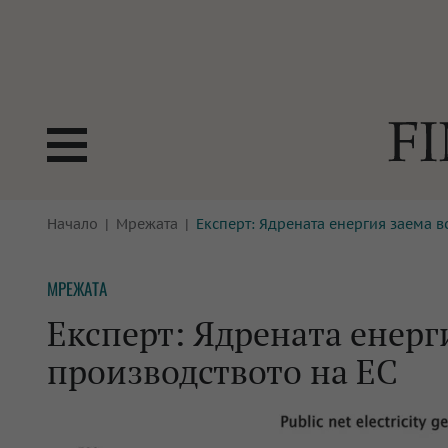
БОРСИ
Начало
Мрежата
Експерт: Ядрената енергия заема в
ТЕХНОЛ
КРИПТО
АНАЛИЗ
МРЕЖАТА
БАНКИ
МРЕЖАТ
Експерт: Ядрената енерги
ПАРИТЕ
ИМОТИ
производството на ЕС
ЗАСТРАХОВАНЕ
АВТОМО
ЕНЕРГЕТИКА
МУЛТИМ