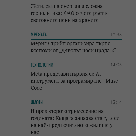
Жеги, скъпа енергия и сложна
геополитика: ФАО отчете ръст в
световните цени на храните
МРЕЖАТА
17:38
Мерил Стрийп организира търг с
костюми от „Дяволът носи Прада 2“
ТЕХНОЛОГИИ
14:38
Meta представи първия си AI
инструмент за програмиране - Muse
Code
ИМОТИ
13:14
И през второто тримесечие на
годината: Къщата запазва статута си
на най-предпочитаното жилище у
нас