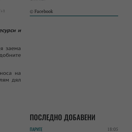
Facebook
©
есурси и
ия заема
одобните
зноса на
олям дял
ПОСЛЕДНО ДОБАВЕНИ
ПАРИТЕ
18:05