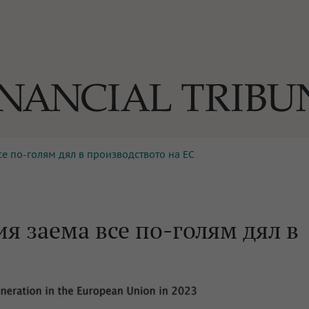
се по-голям дял в производството на ЕС
ОГИИ
За нас
Реклама
Ко
И
Част от Tribune Media Gr
А
я заема все по-голям дял в
БИЛИ
ЕДИЯ