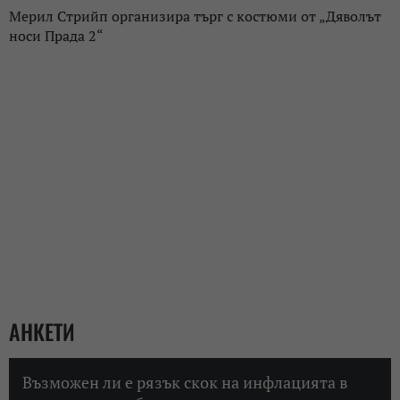
Мерил Стрийп организира търг с костюми от „Дяволът
носи Прада 2“
АНКЕТИ
Възможен ли е рязък скок на инфлацията в