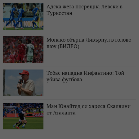
Адска жега посрещна Левски в
Туркестан
Монако обърна Ливърпул в голово
шоу (ВИДЕО)
Тебас нападна Инфантино: Той
убива футбола
Ман Юнайтед си хареса Скалвини
от Аталанта