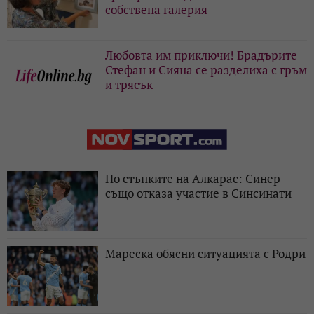
собствена галерия
Любовта им приключи! Брадърите
Стефан и Сияна се разделиха с гръм
и трясък
По стъпките на Алкарас: Синер
също отказа участие в Синсинати
Мареска обясни ситуацията с Родри