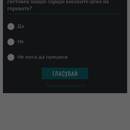
световен мащаб заради високите цени на
горивата?
Да
Не
Не мога да преценя
Покажи резултати