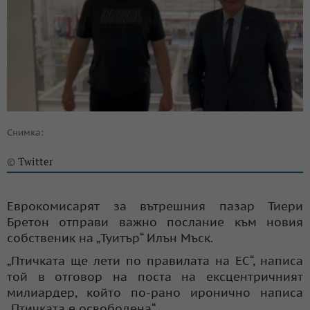
Снимка:
Twitter
©
Еврокомисарят за вътрешния пазар Тиери
Бретон отправи важно послание към новия
собственик на „Туитър“ Илън Мъск.
„Птичката ще лети по правилата на ЕС“, написа
той в отговор на поста на ексцентричният
милиардер, който по-рано иронично написа
„Птичката е освободена“.