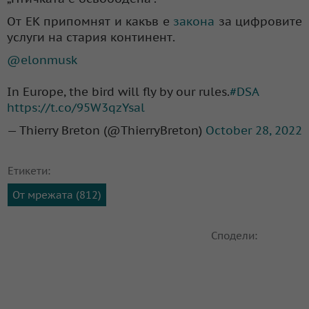
От ЕК припомнят и какъв е
закона
за цифровите
услуги на стария континент.
@elonmusk
In Europe, the bird will fly by our rules.
#DSA
https://t.co/95W3qzYsal
— Thierry Breton (@ThierryBreton)
October 28, 2022
Етикети:
От мрежата (812)
Сподели: