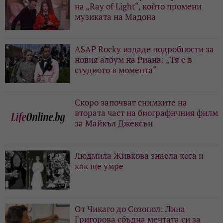
на „Ray of Light“, който промени
музиката на Мадона
A$AP Rocky издаде подробности за
новия албум на Риана: „Тя е в
студиото в момента“
Скоро започват снимките на
втората част на биографичния филм
за Майкъл Джексън
Людмила Живкова знаела кога и
как ще умре
От Чикаго до Созопол: Лина
Григорова сбъдна мечтата си за