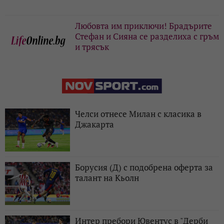
Любовта им приключи! Брадърите
Стефан и Сияна се разделиха с гръм
и трясък
Челси отнесе Милан с класика в
Джакарта
Борусия (Д) с подобрена оферта за
талант на Кьолн
Интер пребори Ювентус в "Дерби