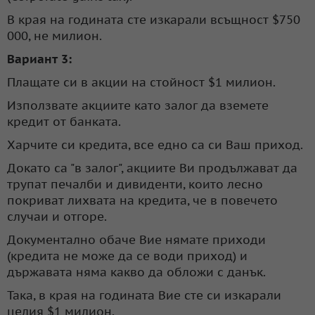
В края на годината сте изкарали всъщност $750
000, не милион.
Вариант 3:
Плащате си в акции на стойност $1 милион.
Използвате акциите като залог да вземете
кредит от банката.
Харчите си кредита, все едно са си Ваш приход.
Докато са "в залог", акциите Ви продължават да
трупат печалби и дивиденти, които лесно
покриват лихвата на кредита, че в повечето
случаи и отгоре.
Документално обаче Вие нямате приходи
(кредита не може да се води приход) и
държавата няма какво да обложи с данък.
Така, в края на годината Вие сте си изкарали
целия $1 милион.