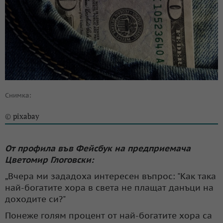
Снимка:
pixabay
©
От профила във Фейсбук на предприемача
Цветомир Глоговски:
„Вчера ми зададоха интересен въпрос: "Как така
най-богатите хора в света не плащат данъци на
доходите си?"
Понеже голям процент от най-богатите хора са