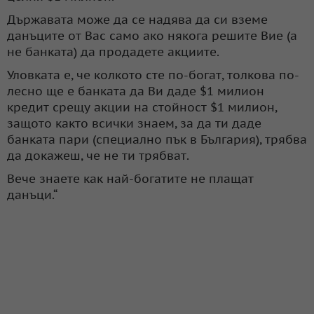
Държавата може да се надява да си вземе
данъците от Вас само ако някога решите Вие (а
не банката) да продадете акциите.
Уловката е, че колкото сте по-богат, толкова по-
лесно ще е банката да Ви даде $1 милион
кредит срещу акции на стойност $1 милион,
защото както всички знаем, за да ти даде
банката пари (специално пък в България), трябва
да докажеш, че не ти трябват.
Вече знаете как най-богатите не плащат
данъци.“