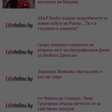
музиката на Мадона
A$AP Rocky издаде подробности за
новия албум на Риана: „Тя е в
студиото в момента“
Скоро започват снимките на
втората част на биографичния филм
за Майкъл Джексън
Людмила Живкова знаела кога и
как ще умре
От Чикаго до Созопол: Лина
Григорова сбъдна мечтата си за
собствена галерия