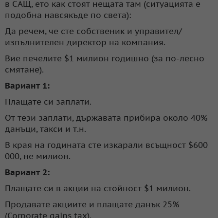
в САЩ, ето как стоят нещата там (ситуацията е
подобна навсякъде по света):
Да речем, че сте собственик и управител/
изпълнителен директор на компания.
Вие печелите $1 милион годишно (за по-лесно
смятане).
Вариант 1:
Плащате си заплати.
От тези заплати, държавата прибира около 40%
данъци, такси и т.н.
В края на годината сте изкарали всъщност $600
000, не милион.
Вариант 2:
Плащате си в акции на стойност $1 милион.
Продавате акциите и плащате данък 25%
(Corporate gains tax).