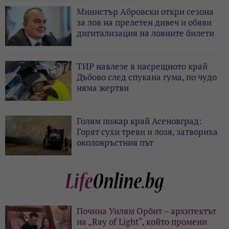
Министър Абровски откри сезона
за лов на прелетен дивеч и обяви
дигитализация на ловните билети
ТИР навлезе в насрещното край
Дъбово след спукана гума, по чудо
няма жертви
Голям пожар край Асеновград:
Горят сухи треви и лозя, затвориха
околовръстния път
Почина Уилям Орбит – архитектът
на „Ray of Light“, който промени