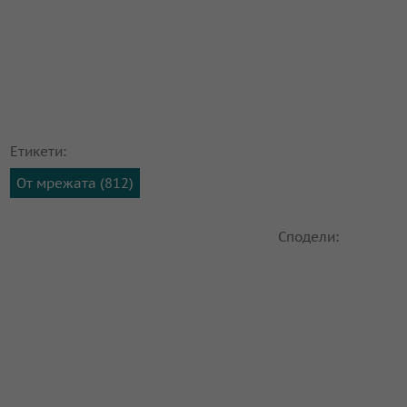
Етикети:
От мрежата (812)
Сподели: