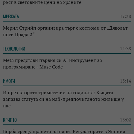
ръст в световните цени на храните
МРЕЖАТА
17:38
Мерил Стрийп организира търг с костюми от „Дяволът
носи Прада 2“
ТЕХНОЛОГИИ
14:38
Meta представи първия си AI инструмент за
програмиране - Muse Code
ИМОТИ
13:14
И през второто тримесечие на годината: Къщата
запазва статута си на най-предпочитаното жилище у
нас
КРИПТО
13:02
Борба срещу прането на пари: Регулаторите в Япония