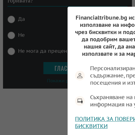
горивата?
Financialtribune.bg и
Да
използване на инфо
чрез бисквитки и под
Не
да подобрим вашет
нашия сайт, да ан
Не мога да преценя
използвате и за ма
Персонализиран
съдържание, пр
Покажи резултати
посещения и из
Съхраняване на 
информация на 
ПОЛИТИКА ЗА ПОВЕР
БИСКВИТКИ