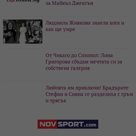
за Майкъл Джексън
Людмила Живкова знаела кога и
как ще умре
От Чикаго до Созопол: Лина
Григорова сбъдна мечтата си за
собствена галерия
Любовта им приключи! Брадърите
Стефан и Сияна се разделиха с гръм
и трясък