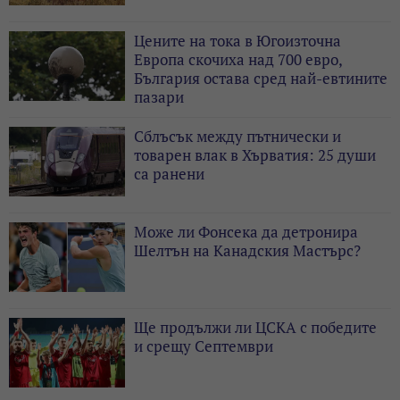
Цените на тока в Югоизточна
Европа скочиха над 700 евро,
България остава сред най-евтините
пазари
Сблъсък между пътнически и
товарен влак в Хърватия: 25 души
са ранени
Може ли Фонсека да детронира
Шелтън на Канадския Мастърс?
Ще продължи ли ЦСКА с победите
и срещу Септември