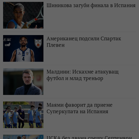
Шиникова загуби финала в Испания
Американец подсили Спартак
Плевен
Малдини: Искахме атакуващ
футбол и млад треньор
Маями фаворит да приеме
Суперкупата на Испания
ЦСКА без двама срещу Септември