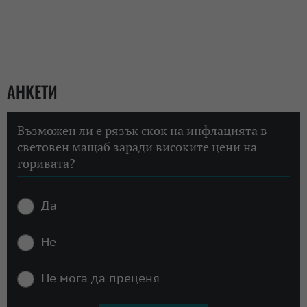
АНКЕТИ
Възможен ли е рязък скок на инфлацията в
световен мащаб заради високите цени на
горивата?
Да
Не
Не мога да преценя