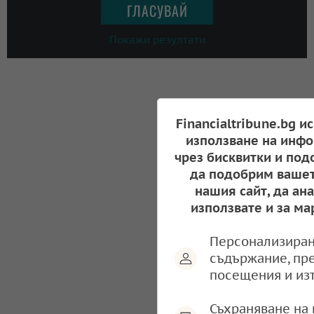
Покажи резултати
Financialtribune.bg и
използване на инфо
чрез бисквитки и под
да подобрим вашет
нашия сайт, да ан
използвате и за ма
Персонализиран
съдържание, пр
посещения и из
Съхраняване на 