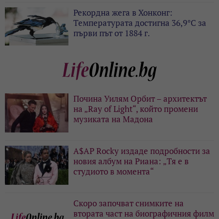
Рекордна жега в Хонконг:
Температурата достигна 36,9°C за
първи път от 1884 г.
Почина Уилям Орбит – архитектът
на „Ray of Light“, който промени
музиката на Мадона
A$AP Rocky издаде подробности за
новия албум на Риана: „Тя е в
студиото в момента“
Скоро започват снимките на
втората част на биографичния филм