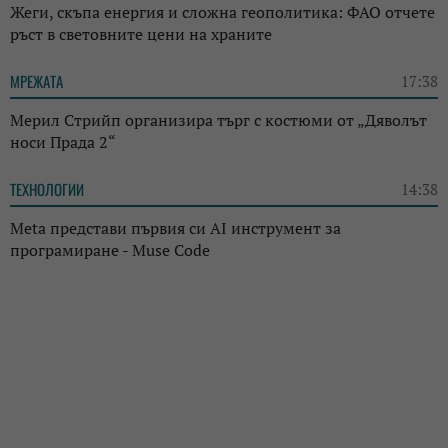
Жеги, скъпа енергия и сложна геополитика: ФАО отчете
ръст в световните цени на храните
МРЕЖАТА
17:38
Мерил Стрийп организира търг с костюми от „Дяволът
носи Прада 2“
ТЕХНОЛОГИИ
14:38
Meta представи първия си AI инструмент за
програмиране - Muse Code