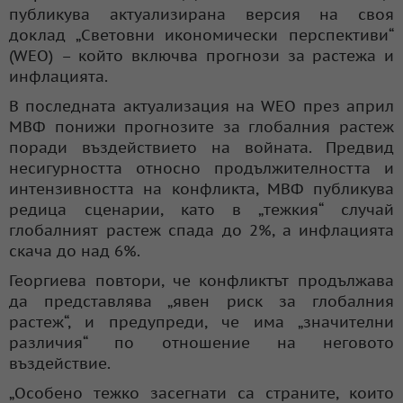
публикува актуализирана версия на своя
доклад „Световни икономически перспективи“
(WEO) – който включва прогнози за растежа и
инфлацията.
В последната актуализация на WEO през април
МВФ понижи прогнозите за глобалния растеж
поради въздействието на войната. Предвид
несигурността относно продължителността и
интензивността на конфликта, МВФ публикува
редица сценарии, като в „тежкия“ случай
глобалният растеж спада до 2%, а инфлацията
скача до над 6%.
Георгиева повтори, че конфликтът продължава
да представлява „явен риск за глобалния
растеж“, и предупреди, че има „значителни
различия“ по отношение на неговото
въздействие.
„Особено тежко засегнати са страните, които