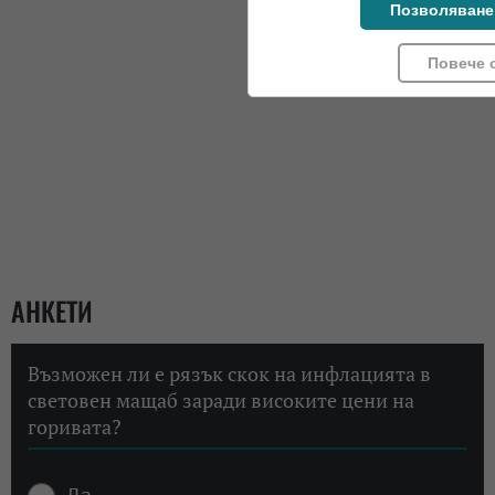
Позволяване
Повече 
АНКЕТИ
Възможен ли е рязък скок на инфлацията в
световен мащаб заради високите цени на
горивата?
Да