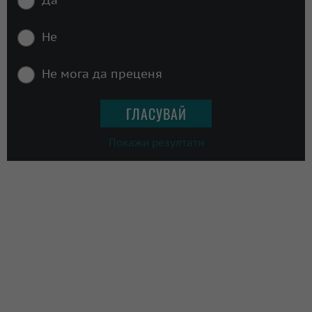
Не
Не мога да преценя
Покажи резултати