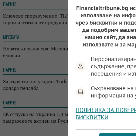
ПАРИТЕ
17:34
Financialtribune.bg и
използване на инфо
Ключово споразумение: TikTok получи права върху
герои и откъси от продукции на Disney
чрез бисквитки и под
да подобрим вашет
МРЕЖАТА
17:24
нашия сайт, да ан
използвате и за ма
Новата желязна ера: Металите като гориво с нулеви
емисии
Персонализиран
съдържание, пр
ПАРИТЕ
17:07
посещения и из
За първото полугодие: Turkish Airlines отчете 395,2 млн.
долара печалба
Съхраняване на 
информация на 
ПАРИТЕ
16:50
ПОЛИТИКА ЗА ПОВЕР
ЕК отпуска на Украйна 1,4 млрд. евро - печалба от
БИСКВИТКИ
замразените активи на Русия