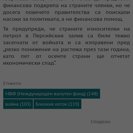
финансова подкрепа на страните членки, но че
досега повечето правителства са поискали
насоки за политиката, а не финансова помощ.
Тя предупреди, че страните износителки на
петрол в Персийския залив са били тежко
засегнати от войната и са изправени пред
„рязко понижение на растежа през тази година,
като пет от осемте страни ще отчетат
икономически спад“.
Етикети:
МВФ (Международен валутен фонд) (148)
война (103)
Близкия изток (119)
Сподели: