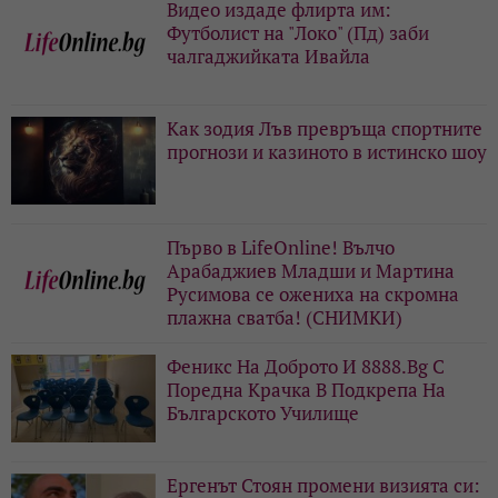
Видео издаде флирта им:
Футболист на "Локо" (Пд) заби
чалгаджийката Ивайла
Как зодия Лъв превръща спортните
прогнози и казиното в истинско шоу
Първо в LifeOnline! Вълчо
Арабаджиев Младши и Мартина
Русимова сe oжениха на скромна
плажна сватба! (СНИМКИ)
Феникс На Доброто И 8888.Bg С
Поредна Крачка В Подкрепа На
Българското Училище
Ергенът Стоян промени визията си: