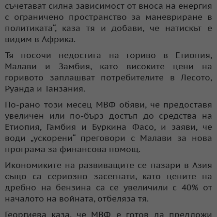
съчетават силна зависимост от вноса на енергия
с ограничено пространство за маневриране в
политиката“, каза тя и добави, че натискът е
видим в Африка.
Тя посочи недостига на гориво в Етиопия,
Малави и Замбия, като високите цени на
горивото заплашват потребителите в Лесото,
Руанда и Танзания.
По-рано този месец МВФ обяви, че предоставя
увеличен или по-бърз достъп до средства на
Етиопия, Гамбия и Буркина Фасо, и заяви, че
води „ускорени“ преговори с Малави за нова
програма за финансова помощ.
Икономиките на развиващите се пазари в Азия
също са сериозно засегнати, като цените на
дребно на бензина са се увеличили с 40% от
началото на войната, отбеляза тя.
Георгиева каза, че МВФ е готов да предложи