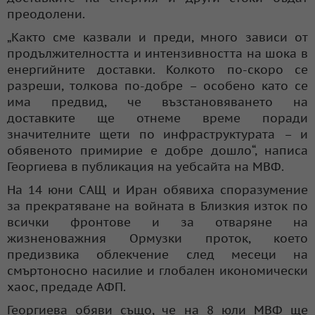
преодолени.
„Както сме казвали и преди, много зависи от
продължителността и интензивността на шока в
енергийните доставки. Колкото по-скоро се
разреши, толкова по-добре – особено като се
има предвид, че възстановяването на
доставките ще отнеме време поради
значителните щети по инфраструктурата – и
обявеното примирие е добре дошло“, написа
Георгиева в публикация на уебсайта на МВФ.
На 14 юни САЩ и Иран обявиха споразумение
за прекратяване на войната в Близкия изток по
всички фронтове и за отваряне на
жизненоважния Ормузки проток, което
предизвика облекчение след месеци на
смъртоносно насилие и глобален икономически
хаос, предаде АФП.
Георгиева обяви също, че на 8 юли МВФ ще