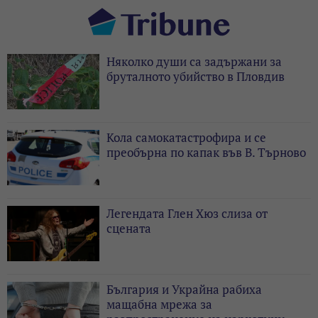
Няколко души са задържани за
бруталното убийство в Пловдив
Кола самокатастрофира и се
преобърна по капак във В. Търново
Легендата Глен Хюз слиза от
сцената
България и Украйна рабиха
мащабна мрежа за