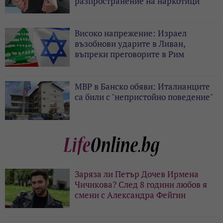
разпространение на наркотици
Високо напрежение: Израел
възобнови ударите в Ливан,
въпреки преговорите в Рим
МВР в Банско обяви: Италианците
са били с "непристойно поведение"
Заряза ли Петър Дочев Ирмена
Чичикова? След 8 години любов я
смени с Александра Фейгин