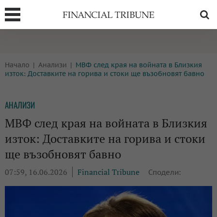
Т
БОРСИ
ТЕХНОЛОГИИ
Начало
Анализи
МВФ след края на войната в Близкия
КРИПТО
АНАЛИЗИ
изток: Доставките на горива и стоки ще възобновят бавно
БАНКИ
МРЕЖАТА
АНАЛИЗИ
ПАРИТЕ
ИМОТИ
МВФ след края на войната в Близкия
ЗАСТРАХОВАНЕ
АВТОМОБИЛИ
изток: Доставките на горива и стоки
ЕНЕРГЕТИКА
МУЛТИМЕДИЯ
ще възобновят бавно
07:59, 16.06.2026
Financial Tribune
Сподели: