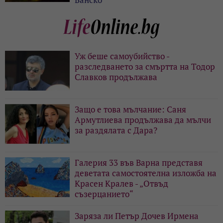
Уж беше самоубийство -
разследването за смъртта на Тодор
Славков продължава
Защо е това мълчание: Саня
Армутлиева продължава да мълчи
за раздялата с Дара?
Галерия 33 във Варна представя
деветата самостоятелна изложба на
Красен Кралев - „Отвъд
съзерцанието“
Заряза ли Петър Дочев Ирмена