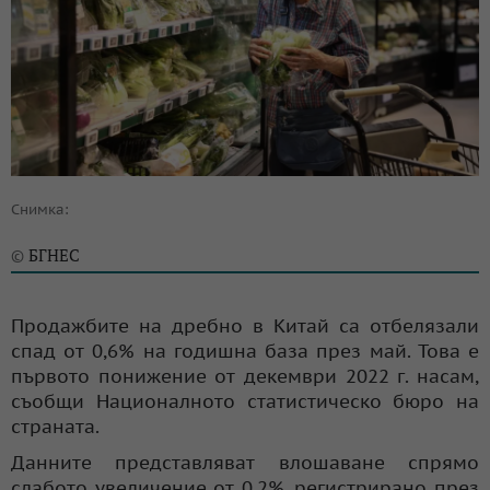
Снимка:
БГНЕС
©
Продажбите на дребно в Китай са отбелязали
спад от 0,6% на годишна база през май. Това е
първото понижение от декември 2022 г. насам,
съобщи Националното статистическо бюро на
страната.
Данните представляват влошаване спрямо
слабото увеличение от 0,2%, регистрирано през