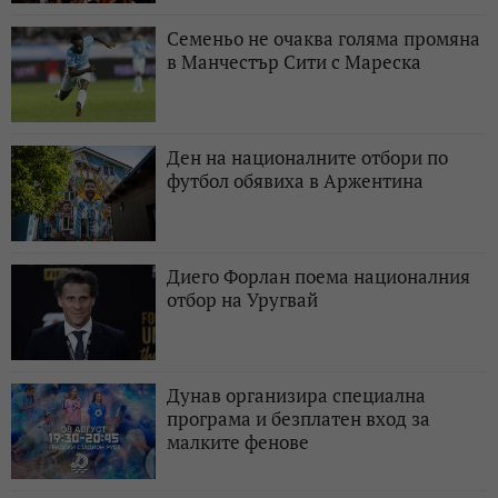
Семеньо не очаква голяма промяна
в Манчестър Сити с Мареска
Ден на националните отбори по
футбол обявиха в Аржентина
Диего Форлан поема националния
отбор на Уругвай
Дунав организира специална
програма и безплатен вход за
малките фенове