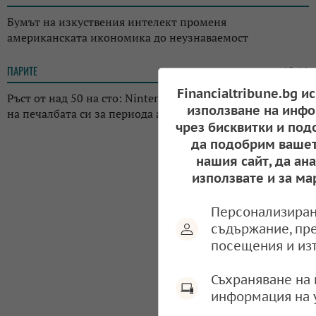
Бумът на изкуствения интелект променя
американската икономика до неузнаваемост
ПАРИТЕ
12:11
Financialtribune.bg и
Ръст от над 50 на сто: Nintendo отчете драстичен скок
използване на инфо
на печалбата си за периода април-юни 2026 г.
чрез бисквитки и под
да подобрим вашет
нашия сайт, да ан
използвате и за ма
Персонализиран
съдържание, пр
посещения и из
Съхраняване на 
информация на 