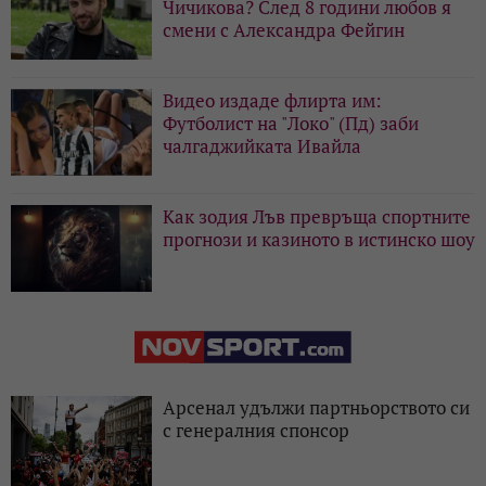
Чичикова? След 8 години любов я
смени с Александра Фейгин
Видео издаде флирта им:
Футболист на "Локо" (Пд) заби
чалгаджийката Ивайла
Как зодия Лъв превръща спортните
прогнози и казиното в истинско шоу
Арсенал удължи партньорството си
с генералния спонсор