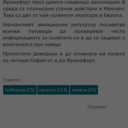
Франкфурт през цялото следващо денонощие. В
сряда са планирани стачни действия в Мюнхен.
Това са две от най-големите аерогари в Европа.
Германският авиационен регулатор посъветва
всички пътуващи да проверяват често
информацията за полетите си и да се свържат с
компанията при нужда.
Протестите доведоха и до отмяната на полети
на летище София от и до Франкфурт.
Етикети:
lufthansa (15)
протест (113)
полети (31)
Сподели: