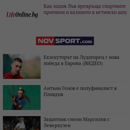
Как зодия Лъв превръща спортните
прогнози и казиното в истинско шоу
Екзекуторът на Лудогорец с нова
победа в Европа (ВИДЕО)
Антъни Генов е полуфиналист в
Пловдив
Защитник смени Марсилия с
Леверкузен