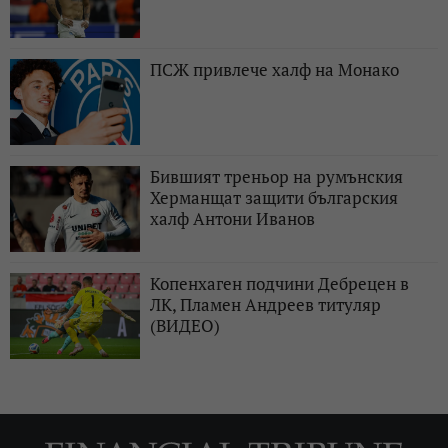
ПСЖ привлече халф на Монако
Бившият треньор на румънския
Херманщат защити българския
халф Антони Иванов
Копенхаген подчини Дебрецен в
ЛК, Пламен Андреев титуляр
(ВИДЕО)