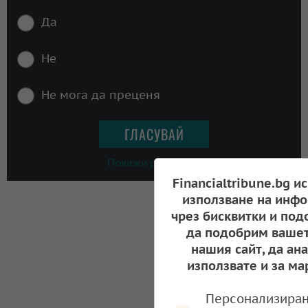
Да
Не
Не мога да преценя
Покажи резултати
Financialtribune.bg и
използване на инфо
чрез бисквитки и под
да подобрим вашет
нашия сайт, да ан
използвате и за ма
Персонализиран