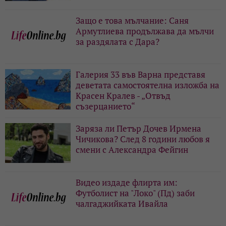
Защо е това мълчание: Саня
Армутлиева продължава да мълчи
за раздялата с Дара?
Галерия 33 във Варна представя
деветата самостоятелна изложба на
Красен Кралев - „Отвъд
съзерцанието“
Заряза ли Петър Дочев Ирмена
Чичикова? След 8 години любов я
смени с Александра Фейгин
Видео издаде флирта им:
Футболист на "Локо" (Пд) заби
чалгаджийката Ивайла