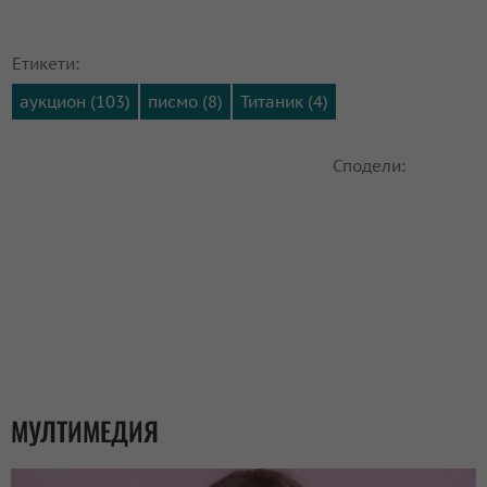
Етикети:
аукцион (103)
писмо (8)
Титаник (4)
Сподели:
МУЛТИМЕДИЯ