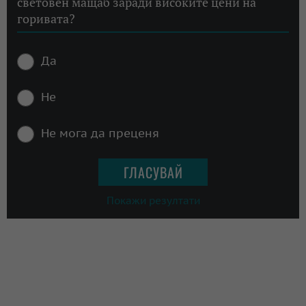
световен мащаб заради високите цени на
горивата?
Да
Не
Не мога да преценя
Покажи резултати