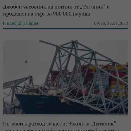
Джобен часовник на пътник от „Титаник“ е
продаден на търг за 900 000 паунда
Financial Tribune
09:38, 28.04.2024
По-малък разход за щети: Закон за „Титаник“
дава надежда на собственика на кораба, срутил