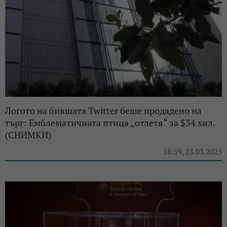
Логото на бившата Twitter беше продадено на
търг: Емблематичната птица „отлетя“ за $34 хил.
(СНИМКИ)
18:59, 23.03.2025