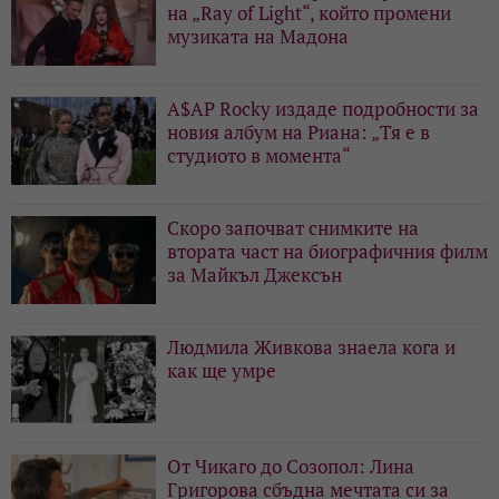
на „Ray of Light“, който промени
музиката на Мадона
A$AP Rocky издаде подробности за
новия албум на Риана: „Тя е в
студиото в момента“
Скоро започват снимките на
втората част на биографичния филм
за Майкъл Джексън
Людмила Живкова знаела кога и
как ще умре
От Чикаго до Созопол: Лина
Григорова сбъдна мечтата си за