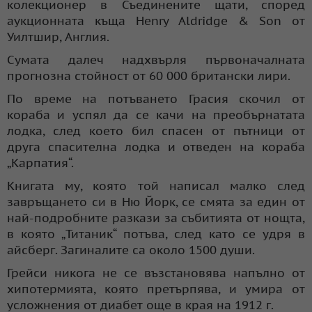
колекционер в Съединените щати, според
аукционната къща Henry Aldridge & Son от
Уилтшир, Англия.
Сумата далеч надхвърля първоначалната
прогнозна стойност от 60 000 британски лири.
По време на потъването Грасия скочил от
кораба и успял да се качи на преобърнатата
лодка, след което бил спасен от пътници от
друга спасителна лодка и отведен на кораба
„Карпатия“.
Книгата му, която той написал малко след
завръщането си в Ню Йорк, се смята за един от
най-подробните разкази за събитията от нощта,
в която „Титаник“ потъва, след като се удря в
айсберг. Загиналите са около 1500 души.
Грейси никога не се възстановява напълно от
хипотермията, която претърпява, и умира от
усложнения от диабет още в края на 1912 г.