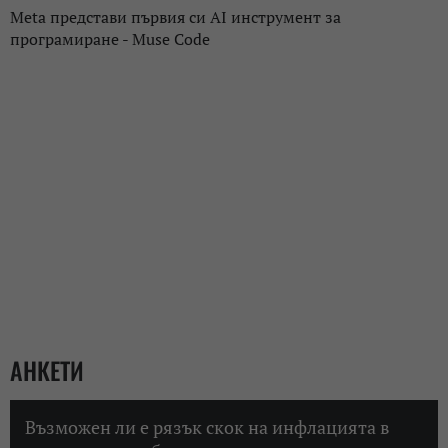
Meta представи първия си AI инструмент за
програмиране - Muse Code
АНКЕТИ
Възможен ли е рязък скок на инфлацията в