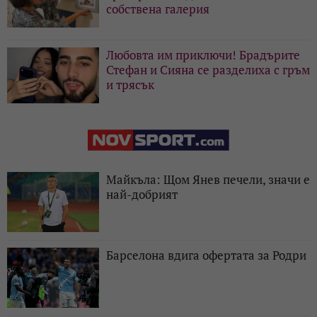
собствена галерия
Любовта им приключи! Брадърите
Стефан и Сияна се разделиха с гръм
и трясък
Майкъла: Щом Янев печели, значи е
най-добрият
Барселона вдига офертата за Родри