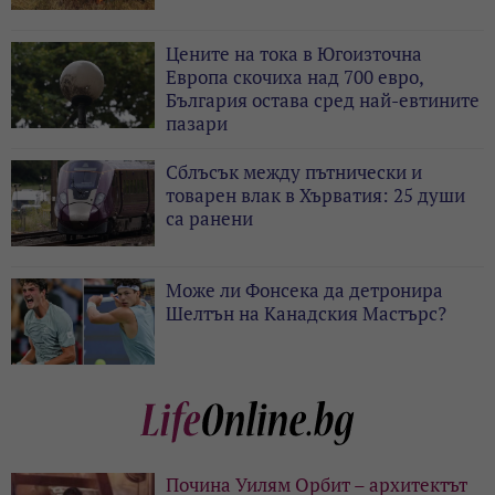
Цените на тока в Югоизточна
Европа скочиха над 700 евро,
България остава сред най-евтините
пазари
Сблъсък между пътнически и
товарен влак в Хърватия: 25 души
са ранени
Може ли Фонсека да детронира
Шелтън на Канадския Мастърс?
Почина Уилям Орбит – архитектът